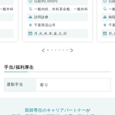
時短勤務も応相談です（内科系／非
日給90,000円
日給
常勤）
一般外科
一般内科、外科系全般、一般外科
一
科
訪問診療
病
千葉県流山市
千
月,火,水,木,金,土,日
月,
<
>
手当/福利厚生
有り
通勤手当
医師専任のキャリアパートナー
が