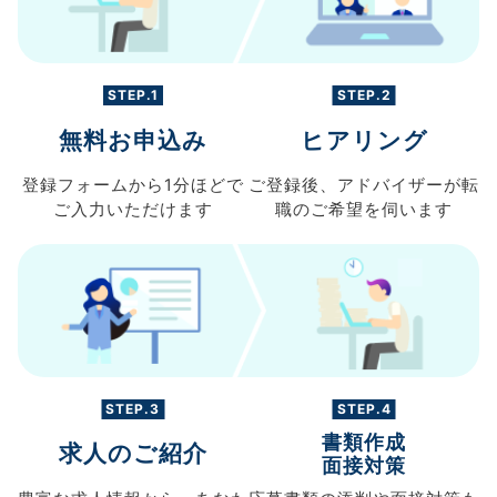
STEP.1
STEP.2
無料お申込み
ヒアリング
登録フォームから
1分ほどで
ご登録後、
アドバイザーが転
ご入力
いただけます
職の
ご希望を伺います
STEP.3
STEP.4
書類作成
求人のご紹介
面接対策