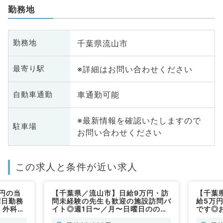
勤務地
千葉県流山市
勤務地
※詳細はお問い合わせください
最寄り駅
車通勤可能
自動車通勤
※最新情報を確認いたしますので
駐車場
お問い合わせください
この求人と条件が近い求人
円の当
【千葉県／流山市】日給9万円・訪
【千葉
曜日勤務
問未経験の先生も歓迎の施設訪問バ
給5万
、外科系
イト◎週1日〜／月〜日曜日ののい
です◎
ずれかで勤務可！週3日社保加入や
務可（