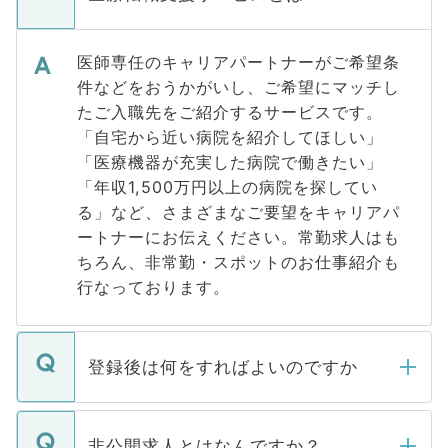
医師専任のキャリアパートナーがご希望条
件などをおうかがいし、ご希望にマッチし
たご入職先をご紹介するサービスです。
「自宅から近い病院を紹介してほしい」
「医療機器が充実した病院で働きたい」
「年収1,500万円以上の病院を探してい
る」など、さまざまなご要望をキャリアパ
ートナーにお伝えください。常勤求人はも
ちろん、非常勤・スポットのお仕事紹介も
行なっております。
登録後は何をすればよいのですか
ご登録いただきましたら、弊社担当者がご
登録内容を確認し、その後メールもしくは
非公開求人とはなんですか？