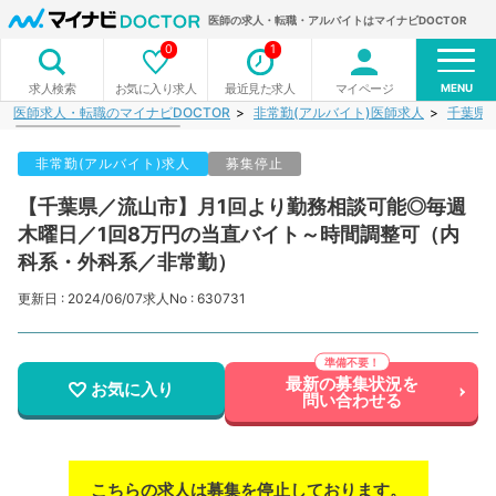
医師の求人・転職・アルバイトはマイナビDOCTOR
0
1
MENU
お気に入り求人
最近見た求人
マイページ
求人検索
医師求人・転職のマイナビDOCTOR
非常勤(アルバイト)医師求人
千葉県
非常勤(アルバイト)求人
募集停止
【千葉県／流山市】月1回より勤務相談可能◎毎週
木曜日／1回8万円の当直バイト～時間調整可（内
科系・外科系／非常勤）
更新日 : 2024/06/07
求人No : 630731
最新の募集状況を
お気に入り
問い合わせる
こちらの求人は募集を停止しております。