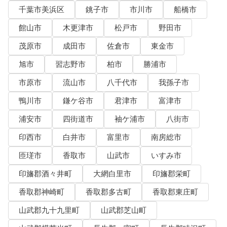
千葉市美浜区
銚子市
市川市
船橋市
館山市
木更津市
松戸市
野田市
茂原市
成田市
佐倉市
東金市
旭市
習志野市
柏市
勝浦市
市原市
流山市
八千代市
我孫子市
鴨川市
鎌ケ谷市
君津市
富津市
浦安市
四街道市
袖ケ浦市
八街市
印西市
白井市
富里市
南房総市
匝瑳市
香取市
山武市
いすみ市
印旛郡酒々井町
大網白里市
印旛郡栄町
香取郡神崎町
香取郡多古町
香取郡東庄町
山武郡九十九里町
山武郡芝山町