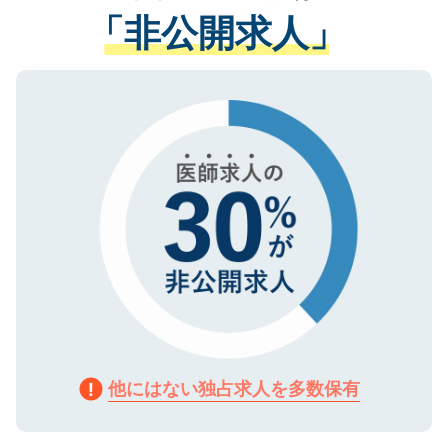
経験をまじえながら、適切なアドバイスを
管理基準を満たした事業者のみに付与され
「非公開求人」
させていただきます。すぐにご転職をされ
る、プライバシーマークを取得済みです。
ない方には、長期的なサポートが可能です
ご登録いただいた個人情報は、SSL（デー
ので、まずはご登録ください。
タ暗号化）によって保護されていますの
で、機密保持に関してもご安心ください。
他にはない独占求人を多数保有