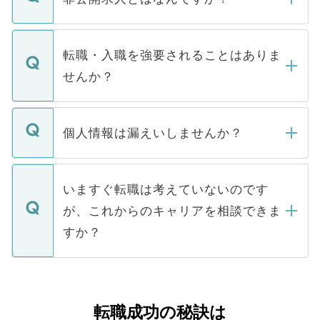
お電話にて次のステップのご案内をいたし
ます。通常、5営業日以内にはご連絡をせて
マイナビDOCTORで取り扱っている求人の
いただきますので、しばらくお待ちくださ
うち約3割は、Webサイトからご覧いただ
転職・入職を強要されることはありま
い。
けない「非公開求人」です。非公開求人は
せんか？
下記の理由によって、一般には公開してい
ません。
転職・入職を強要することは一切ありませ
ん。また、仮に応募先から内定をいただい
個人情報は漏えいしませんか？
■応募殺到を避けるため 人気のある医療機
たとしても、ご本人が納得しない限り、内
関を公にしてしまうと、応募が殺到する場
定を承諾する必要はありません。内定先へ
個人情報が漏えいすることはありませんの
合があります。 選考を効率よく行うため
の辞退の連絡はキャリアパートナーが行い
で、ご安心ください。当サイトからの登録
いますぐ転職は考えていないのです
に、医療機関が求める条件に合った人材の
ますので、ご安心ください。
などで収集したご登録者様の個人情報は、
が、これからのキャリアを相談できま
みを人材紹介会社に依頼するケースが増え
ご本人のキャリアアップおよび転職活動の
ています。
すか？
支援を目的に使用いたします。お預かりし
ているすべての個人データはご本人の許可
お気軽にご相談ください。先生専任のキャ
なく、医療機関側に開示したり、第三者に
リアパートナーが将来のご希望などをおう
提供することは一切ありません。また弊社
かがいして、現在の医療機関の状況や紹介
転職成功の秘訣は
は、個人情報の取り扱いについての厳密な