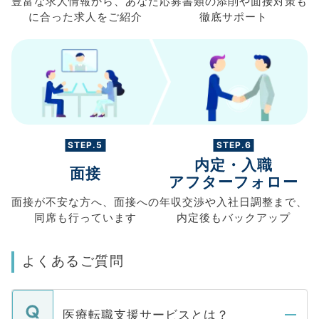
豊富な求人情報から、
あなた
応募書類の
添削や面接対策も
に合った求人を
ご紹介
徹底サポート
STEP.5
STEP.6
内定・入職
面接
アフターフォロー
面接が不安な方へ、
面接への
年収交渉や
入社日調整まで、
同席も
行っています
内定後もバックアップ
よくあるご質問
医療転職支援サービスとは？