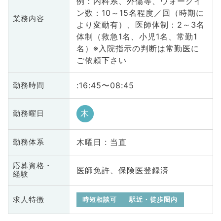
例：内科系、外傷等、ウォークイ
ン数：10～15名程度／回（時期に
業務内容
より変動有）、医師体制：2～3名
体制（救急1名、小児1名、常勤1
名）※入院指示の判断は常勤医に
ご依頼下さい
:16:45〜08:45
勤務時間
木
勤務曜日
木曜日 : 当直
勤務体系
応募資格・
医師免許、保険医登録済
経験
求人特徴
時短相談可
駅近・徒歩圏内