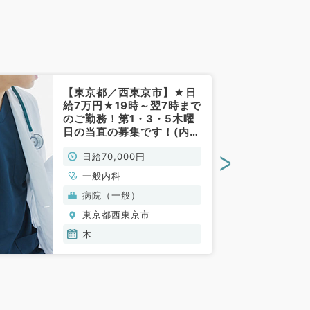
【東京都／西東京市】★日
給7万円★19時～翌7時まで
のご勤務！第1・3・5木曜
日の当直の募集です！(内科
系／非常勤)
>
日給70,000円
一般内科
病院（一般）
東京都西東京市
木