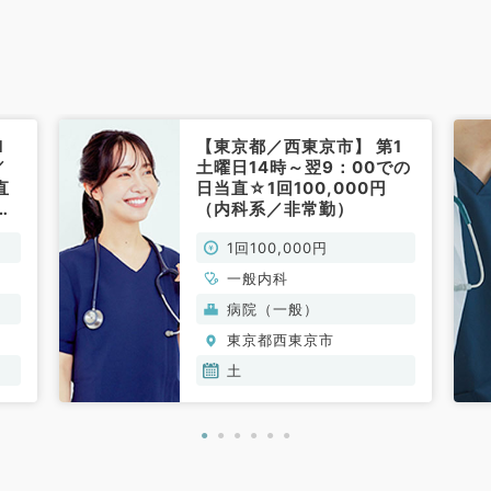
1
【東京都／西東京市】 第1
／
土曜日14時～翌9：00での
直
日当直☆1回100,000円
（内科系／非常勤）
1回100,000円
一般内科
病院（一般）
東京都西東京市
土