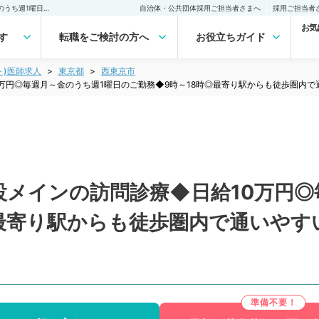
【東京都／西東京市】施設メインの訪問診療◆日給10万円◎毎週月～金のうち週1曜日のご勤務◆9時～18時◎最寄り駅からも徒歩圏内で通いやすいクリニックです（内科系／非常勤）非常勤(アルバイト)の求人｜医師の求人・転職・アルバイトは【マイナビDOCTOR】
自治体・公共団体採用ご担当者さまへ
採用ご担当者
お気
す
転職をご検討の方へ
お役立ちガイド
ト)医師求人
東京都
西東京市
万円◎毎週月～金のうち週1曜日のご勤務◆9時～18時◎最寄り駅からも徒歩圏内
設メインの訪問診療◆日給10万円◎
◎最寄り駅からも徒歩圏内で通いや