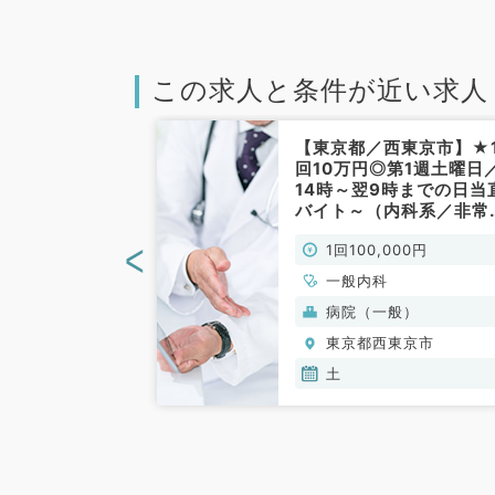
この求人と条件が近い求人
東京市】週1曜
【東京都／西東京市】★
能☆／毎週月・
回10万円◎第1週土曜日
・金・土・日曜
14時～翌9時までの日当
日給40,000
バイト～（内科系／非常
00円／訪問診療
勤）
<
00円
1回100,000円
／非常勤）
一般内科
病院（一般）
東京市
東京都西東京市
木,金,土,日
土