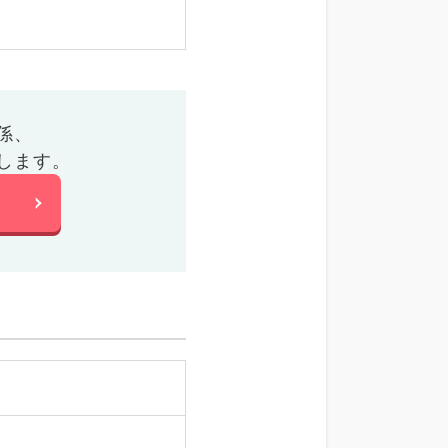
係、
します。