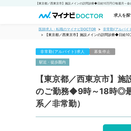
求人を探
医師求人・転職のマイナビDOCTOR
非常勤(アルバイ
【東京都／西東京市】施設メインの訪問診療◆日給10
非常勤(アルバイト)求人
募集停止
駅近・徒歩圏内
【東京都／西東京市】施
のご勤務◆9時～18時
系／非常勤）