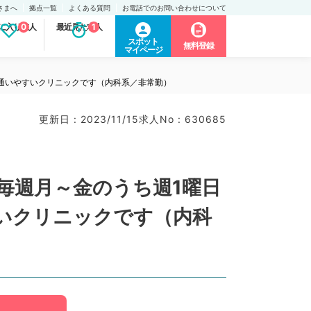
さまへ
拠点一覧
よくある質問
お電話でのお問い合わせについて
に入り求人
0
最近見た求人
1
スポット
無料登録
マイページ
で通いやすいクリニックです（内科系／非常勤）
更新日 : 2023/11/15
求人No : 630685
毎週月～金のうち週1曜日
すいクリニックです（内科