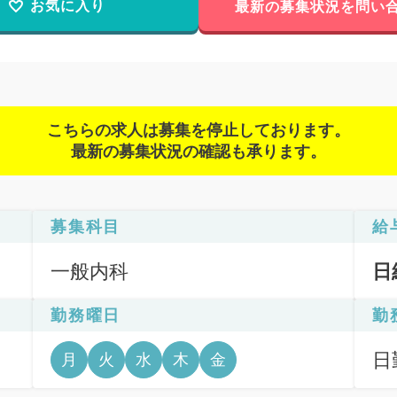
お気に入り
最新の募集状況を問い
こちらの求人は募集を停止しております。
最新の募集状況の確認も承ります。
募集科目
給
一般内科
日
勤務曜日
勤
日
月
火
水
木
金
6