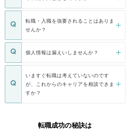
お電話にて次のステップのご案内をいたし
ます。通常、5営業日以内にはご連絡をせて
マイナビDOCTORで取り扱っている求人の
いただきますので、しばらくお待ちくださ
うち約3割は、Webサイトからご覧いただ
転職・入職を強要されることはありま
い。
けない「非公開求人」です。非公開求人は
せんか？
下記の理由によって、一般には公開してい
ません。
転職・入職を強要することは一切ありませ
ん。また、仮に応募先から内定をいただい
個人情報は漏えいしませんか？
■応募殺到を避けるため 人気のある医療機
たとしても、ご本人が納得しない限り、内
関を公にしてしまうと、応募が殺到する場
定を承諾する必要はありません。内定先へ
個人情報が漏えいすることはありませんの
合があります。 選考を効率よく行うため
の辞退の連絡はキャリアパートナーが行い
で、ご安心ください。当サイトからの登録
いますぐ転職は考えていないのです
に、医療機関が求める条件に合った人材の
ますので、ご安心ください。
などで収集したご登録者様の個人情報は、
が、これからのキャリアを相談できま
みを人材紹介会社に依頼するケースが増え
ご本人のキャリアアップおよび転職活動の
ています。
すか？
支援を目的に使用いたします。お預かりし
ているすべての個人データはご本人の許可
お気軽にご相談ください。先生専任のキャ
なく、医療機関側に開示したり、第三者に
リアパートナーが将来のご希望などをおう
提供することは一切ありません。また弊社
かがいして、現在の医療機関の状況や紹介
転職成功の秘訣は
は、個人情報の取り扱いについての厳密な
経験をまじえながら、適切なアドバイスを