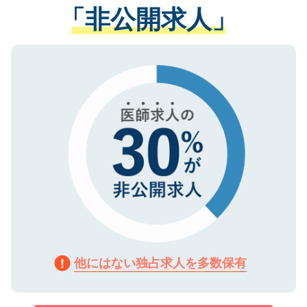
管理基準を満たした事業者のみに付与され
「非公開求人」
させていただきます。すぐにご転職をされ
る、プライバシーマークを取得済みです。
ない方には、長期的なサポートが可能です
ご登録いただいた個人情報は、SSL（デー
ので、まずはご登録ください。
タ暗号化）によって保護されていますの
で、機密保持に関してもご安心ください。
他にはない独占求人を多数保有