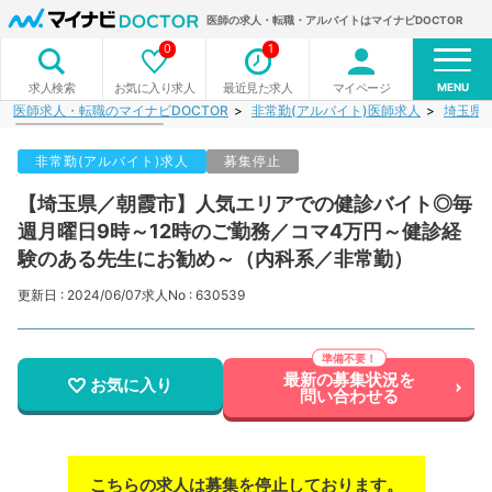
医師の求人・転職・アルバイトはマイナビDOCTOR
0
1
MENU
お気に入り求人
最近見た求人
マイページ
求人検索
医師求人・転職のマイナビDOCTOR
非常勤(アルバイト)医師求人
埼玉県
非常勤(アルバイト)求人
募集停止
【埼玉県／朝霞市】人気エリアでの健診バイト◎毎
週月曜日9時～12時のご勤務／コマ4万円～健診経
験のある先生にお勧め～（内科系／非常勤）
更新日 : 2024/06/07
求人No : 630539
最新の募集状況を
お気に入り
問い合わせる
こちらの求人は募集を停止しております。