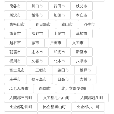
熊谷市
川口市
行田市
秩父市
所沢市
飯能市
加須市
本庄市
東松山市
春日部市
狭山市
羽生市
鴻巣市
深谷市
上尾市
草加市
越谷市
蕨市
戸田市
入間市
朝霞市
志木市
和光市
新座市
桶川市
久喜市
北本市
八潮市
富士見市
三郷市
蓮田市
坂戸市
幸手市
鶴ヶ島市
日高市
吉川市
ふじみ野市
白岡市
北足立郡伊奈町
入間郡三芳町
入間郡毛呂山町
入間郡越生町
比企郡滑川町
比企郡嵐山町
比企郡小川町