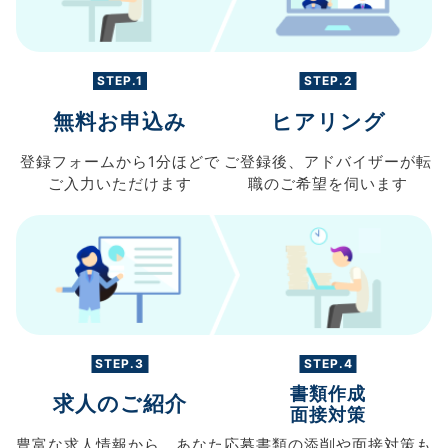
STEP.1
STEP.2
無料お申込み
ヒアリング
登録フォームから
1分ほどで
ご登録後、
アドバイザーが転
ご入力
いただけます
職の
ご希望を伺います
STEP.3
STEP.4
書類作成
求人のご紹介
面接対策
豊富な求人情報から、
あなた
応募書類の
添削や面接対策も