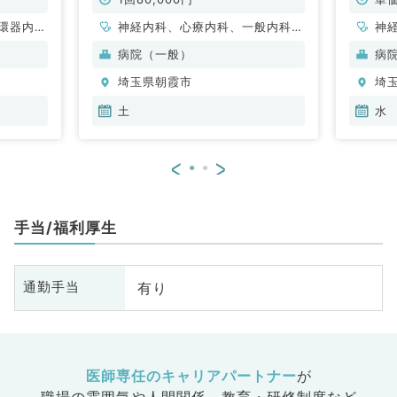
環器内
神経内科、心療内科、一般内科、
神
内科、内
循環器内科、呼吸器内科、消化器
科
病院（一般）
病
科、老年
内科、内分泌・代謝内科、腎臓内
分
埼玉県朝霞市
埼
科
科、老年内科、膠原病科
内
土
水
<
>
手当/福利厚生
有り
通勤手当
医師専任のキャリアパートナー
が