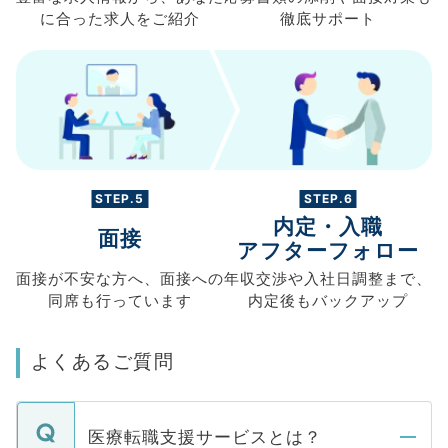
に合った求人を
ご紹介
徹底サポート
STEP.5
STEP.6
内定・入職
面接
アフターフォロー
面接が不安な方へ、
面接への
年収交渉や
入社日調整まで、
同席も
行っています
内定後もバックアップ
よくあるご質問
医療転職支援サービスとは？