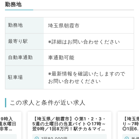
勤務地
埼玉県朝霞市
勤務地
※詳細はお問い合わせください
最寄り駅
車通勤可能
自動車通勤
※最新情報を確認いたしますので
駐車場
お問い合わせください
この求人と条件が近い求人
9時入
【埼玉県／朝霞市】◇第1・2・3・
【埼玉
週水曜日
5週の土曜日の当直バイト◇17時～
り～7
／非常
翌9時／1回8万円！駅チカ＆マイカ
◎1回6
ー通勤可能です（内科系／非常勤）
勤）
1回80,000円
単価