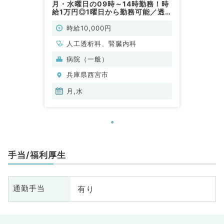
月・水曜日の09時～14時勤務！時
給1万円◎1曜日から勤務可能／透
析管理のお仕事です（人工透析科、
腎臓内科／非常勤）
時給10,000円
人工透析科、腎臓内科
病院（一般）
兵庫県西宮市
月,水
手当/福利厚生
有り
通勤手当