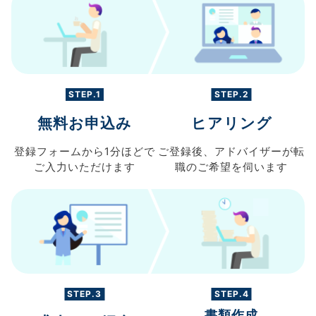
STEP.1
STEP.2
無料お申込み
ヒアリング
登録フォームから
1分ほどで
ご登録後、
アドバイザーが転
ご入力
いただけます
職の
ご希望を伺います
STEP.3
STEP.4
書類作成