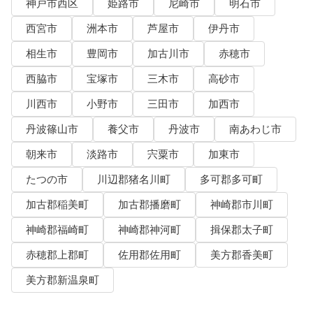
神戸市西区
姫路市
尼崎市
明石市
西宮市
洲本市
芦屋市
伊丹市
相生市
豊岡市
加古川市
赤穂市
西脇市
宝塚市
三木市
高砂市
川西市
小野市
三田市
加西市
丹波篠山市
養父市
丹波市
南あわじ市
朝来市
淡路市
宍粟市
加東市
たつの市
川辺郡猪名川町
多可郡多可町
加古郡稲美町
加古郡播磨町
神崎郡市川町
神崎郡福崎町
神崎郡神河町
揖保郡太子町
赤穂郡上郡町
佐用郡佐用町
美方郡香美町
美方郡新温泉町