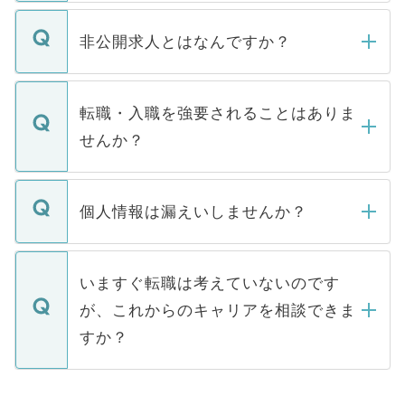
ご登録いただきましたら、弊社担当者がご
登録内容を確認し、その後メールもしくは
非公開求人とはなんですか？
お電話にて次のステップのご案内をいたし
ます。通常、5営業日以内にはご連絡をせて
マイナビDOCTORで取り扱っている求人の
いただきますので、しばらくお待ちくださ
うち約3割は、Webサイトからご覧いただ
転職・入職を強要されることはありま
い。
けない「非公開求人」です。非公開求人は
せんか？
下記の理由によって、一般には公開してい
ません。
転職・入職を強要することは一切ありませ
ん。また、仮に応募先から内定をいただい
個人情報は漏えいしませんか？
■応募殺到を避けるため 人気のある医療機
たとしても、ご本人が納得しない限り、内
関を公にしてしまうと、応募が殺到する場
定を承諾する必要はありません。内定先へ
個人情報が漏えいすることはありませんの
合があります。 選考を効率よく行うため
の辞退の連絡はキャリアパートナーが行い
で、ご安心ください。当サイトからの登録
いますぐ転職は考えていないのです
に、医療機関が求める条件に合った人材の
ますので、ご安心ください。
などで収集したご登録者様の個人情報は、
が、これからのキャリアを相談できま
みを人材紹介会社に依頼するケースが増え
ご本人のキャリアアップおよび転職活動の
ています。
すか？
支援を目的に使用いたします。お預かりし
ているすべての個人データはご本人の許可
お気軽にご相談ください。先生専任のキャ
なく、医療機関側に開示したり、第三者に
リアパートナーが将来のご希望などをおう