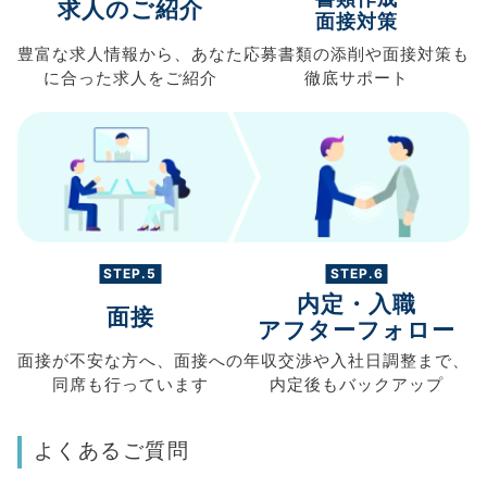
求人のご紹介
面接対策
豊富な求人情報から、
あなた
応募書類の
添削や面接対策も
に合った求人を
ご紹介
徹底サポート
STEP.5
STEP.6
内定・入職
面接
アフターフォロー
面接が不安な方へ、
面接への
年収交渉や
入社日調整まで、
同席も
行っています
内定後もバックアップ
よくあるご質問