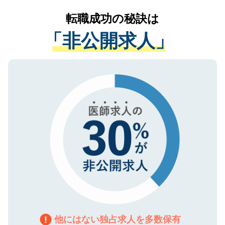
提供することは一切ありません。また弊社
かがいして、現在の医療機関の状況や紹介
転職成功の秘訣は
は、個人情報の取り扱いについての厳密な
経験をまじえながら、適切なアドバイスを
管理基準を満たした事業者のみに付与され
「非公開求人」
させていただきます。すぐにご転職をされ
る、プライバシーマークを取得済みです。
ない方には、長期的なサポートが可能です
ご登録いただいた個人情報は、SSL（デー
ので、まずはご登録ください。
タ暗号化）によって保護されていますの
で、機密保持に関してもご安心ください。
他にはない独占求人を多数保有