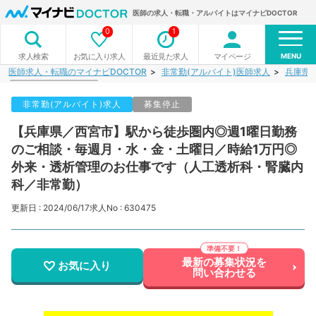
医師の求人・転職・アルバイトはマイナビDOCTOR
0
1
MENU
お気に入り求人
最近見た求人
マイページ
求人検索
医師求人・転職のマイナビDOCTOR
非常勤(アルバイト)医師求人
兵庫県
非常勤(アルバイト)求人
募集停止
【兵庫県／西宮市】駅から徒歩圏内◎週1曜日勤務
のご相談・毎週月・水・金・土曜日／時給1万円◎
外来・透析管理のお仕事です（人工透析科・腎臓内
科／非常勤）
更新日 : 2024/06/17
求人No : 630475
最新の募集状況を
お気に入り
問い合わせる