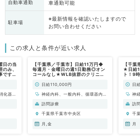
車通勤可能
自動車通勤
※最新情報を確認いたしますので
駐車場
お問い合わせください
この求人と条件が近い求人
曜日の当
【千葉県／千葉市】日給11万円◆
【千葉
管理のみ、
毎週月・金曜日の週1日勤務◎オン
★日給
事です
コールなし★WLB抜群のクリニッ
ト！9
クで訪問診療のお仕事です◎グルー
務☆東
プ内で連携が取れて働きやすい環境
可能で
日給110,000円
日給
です（内科系／非常勤）
消化器内
神経内科、一般内科、循環器内
神
科、呼吸器内科、消化器内科、内
循
訪問診療
訪
分泌・代謝内科、腎臓内科、老年
内
千葉県千葉市中央区
千
内科
科
月,金
月