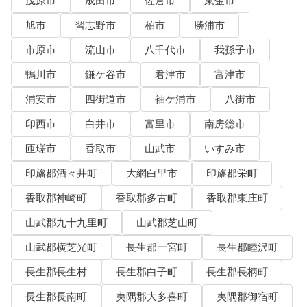
茂原市
成田市
佐倉市
東金市
旭市
習志野市
柏市
勝浦市
市原市
流山市
八千代市
我孫子市
鴨川市
鎌ケ谷市
君津市
富津市
浦安市
四街道市
袖ケ浦市
八街市
印西市
白井市
富里市
南房総市
匝瑳市
香取市
山武市
いすみ市
印旛郡酒々井町
大網白里市
印旛郡栄町
香取郡神崎町
香取郡多古町
香取郡東庄町
山武郡九十九里町
山武郡芝山町
山武郡横芝光町
長生郡一宮町
長生郡睦沢町
長生郡長生村
長生郡白子町
長生郡長柄町
長生郡長南町
夷隅郡大多喜町
夷隅郡御宿町