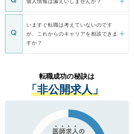
個人情報は漏えいしませんか？
■応募殺到を避けるため 人気のある医療機
たとしても、ご本人が納得しない限り、内
関を公にしてしまうと、応募が殺到する場
定を承諾する必要はありません。内定先へ
個人情報が漏えいすることはありませんの
合があります。 選考を効率よく行うため
の辞退の連絡はキャリアパートナーが行い
で、ご安心ください。当サイトからの登録
いますぐ転職は考えていないのです
に、医療機関が求める条件に合った人材の
ますので、ご安心ください。
などで収集したご登録者様の個人情報は、
が、これからのキャリアを相談できま
みを人材紹介会社に依頼するケースが増え
ご本人のキャリアアップおよび転職活動の
ています。
すか？
支援を目的に使用いたします。お預かりし
ているすべての個人データはご本人の許可
お気軽にご相談ください。先生専任のキャ
なく、医療機関側に開示したり、第三者に
リアパートナーが将来のご希望などをおう
提供することは一切ありません。また弊社
かがいして、現在の医療機関の状況や紹介
転職成功の秘訣は
は、個人情報の取り扱いについての厳密な
経験をまじえながら、適切なアドバイスを
管理基準を満たした事業者のみに付与され
「非公開求人」
させていただきます。すぐにご転職をされ
る、プライバシーマークを取得済みです。
ない方には、長期的なサポートが可能です
ご登録いただいた個人情報は、SSL（デー
ので、まずはご登録ください。
タ暗号化）によって保護されていますの
で、機密保持に関してもご安心ください。