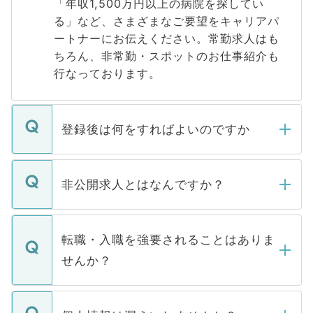
「年収1,500万円以上の病院を探してい
る」など、さまざまなご要望をキャリアパ
ートナーにお伝えください。常勤求人はも
ちろん、非常勤・スポットのお仕事紹介も
行なっております。
登録後は何をすればよいのですか
ご登録いただきましたら、弊社担当者がご
登録内容を確認し、その後メールもしくは
非公開求人とはなんですか？
お電話にて次のステップのご案内をいたし
ます。通常、5営業日以内にはご連絡をせて
マイナビDOCTORで取り扱っている求人の
いただきますので、しばらくお待ちくださ
うち約3割は、Webサイトからご覧いただ
転職・入職を強要されることはありま
い。
けない「非公開求人」です。非公開求人は
せんか？
下記の理由によって、一般には公開してい
ません。
転職・入職を強要することは一切ありませ
ん。また、仮に応募先から内定をいただい