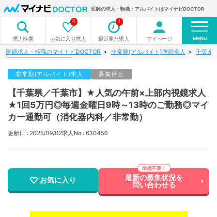
医師の求人・転職・アルバイトはマイナビDOCTOR
0
1
MENU
お気に入り求人
最近見た求人
マイページ
求人検索
医師求人・転職のマイナビDOCTOR
非常勤(アルバイト)医師求人
千葉県
非常勤(アルバイト)求人
募集停止
【千葉県／千葉市】★人気の午前×上部内視鏡求人
★1回5万円◎毎週金曜日9時～13時のご勤務◎マイ
カー通勤可（消化器内科／非常勤）
更新日 : 2025/09/02
求人No : 630456
最新の募集状況を
お気に入り
問い合わせる