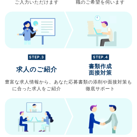
ご入力
いただけます
職の
ご希望を伺います
STEP.3
STEP.4
書類作成
求人のご紹介
面接対策
豊富な求人情報から、
あなた
応募書類の
添削や面接対策も
に合った求人を
ご紹介
徹底サポート