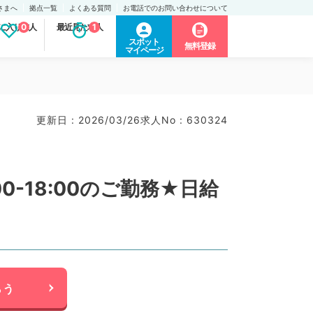
さまへ
拠点一覧
よくある質問
お電話でのお問い合わせについて
に入り求人
0
最近見た求人
1
スポット
無料登録
マイページ
更新日 : 2026/03/26
求人No : 630324
-18:00のご勤務★日給
らう