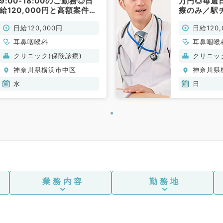
9:00‐18:00のご勤務◎日
万円◎毎週
給120,000円と高額案件で
療のみ／駅
す★（耳鼻咽喉科／非常
でのご勤務
日給120,000円
日給120,
勤）
非常勤）
耳鼻咽喉科
耳鼻咽喉
クリニック(保険診療)
クリニッ
神奈川県横浜市中区
神奈川県
水
日
業務内容
勤務地