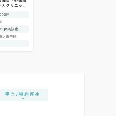
日曜日・外来診
チカクリニック
（耳鼻咽喉科／
000円
科
ク(保険診療)
横浜市中区
手当/福利厚生