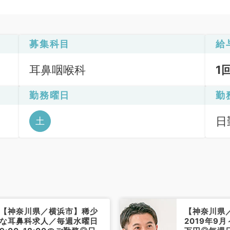
募集科目
給
耳鼻咽喉科
1
勤務曜日
勤
日
土
【神奈川県／横浜市】稀少
【神奈川県
な耳鼻科求人／毎週水曜日
2019年9