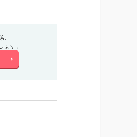
係、
します。