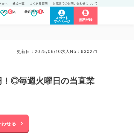
さまへ
拠点一覧
よくある質問
お電話でのお問い合わせについて
に入り求人
0
最近見た求人
1
スポット
無料登録
マイページ
更新日 : 2025/06/10
求人No : 630271
円！◎毎週火曜日の当直業
合わせる