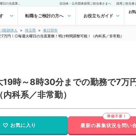
【埼玉県／春日部市】最大19時～8時30分までの勤務で7万円！◎毎週火曜日の当直業務！明け時間調整可能！（内科系／非常勤）非常勤(アルバイト)の求人｜医師の求人・転職・アルバイトは【マイナビDOCTOR】
自治体・公共団体採用ご担当者さまへ
採用ご担当者
お気
す
転職をご検討の方へ
お役立ちガイド
ト)医師求人
埼玉県
春日部市
務で7万円！◎毎週火曜日の当直業務！明け時間調整可能！（内科系／非常勤）
19時～8時30分までの勤務で7万
（内科系／非常勤）
お気に入り
最新の募集状況を問い