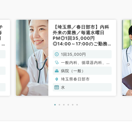
チ
【埼玉県／春日部市】内科
毎
外来の業務／毎週水曜日
円
PM◎1回35,000円
、
◎14:00～17:00のご勤務
です★～駅チカ～（内科系
1回35,000円
／非常勤）
一般内科、循環器内科、呼
吸器内科、消化器内科、内
病院（一般）
分泌・代謝内科、老年内科
埼玉県春日部市
水