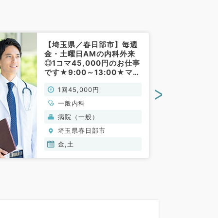
【埼玉県／春日部市】毎週
金・土曜日AMの内科外来
◎1コマ45,000円のお仕事
です★9:00～13:00★マイ
カー通勤可能です★（一般
>
1回45,000円
内科／非常勤）
一般内科
病院（一般）
埼玉県春日部市
金,土