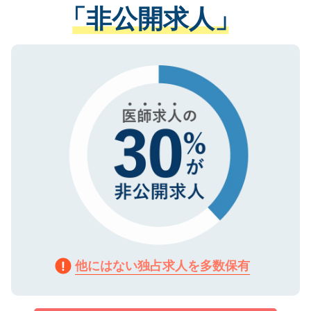
管理基準を満たした事業者のみに付与され
「非公開求人」
させていただきます。すぐにご転職をされ
る、プライバシーマークを取得済みです。
ない方には、長期的なサポートが可能です
ご登録いただいた個人情報は、SSL（デー
ので、まずはご登録ください。
タ暗号化）によって保護されていますの
で、機密保持に関してもご安心ください。
他にはない独占求人を多数保有