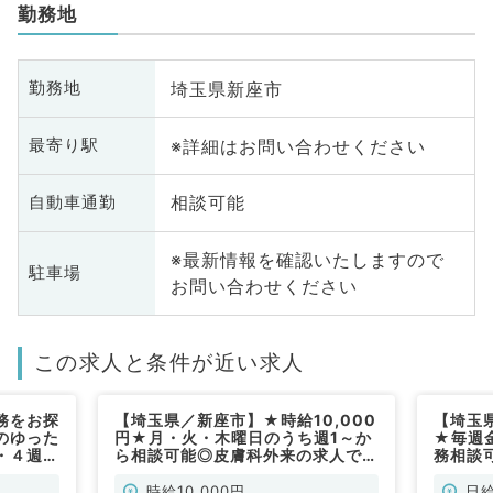
勤務地
埼玉県新座市
勤務地
※詳細はお問い合わせください
最寄り駅
相談可能
自動車通勤
※最新情報を確認いたしますので
駐車場
お問い合わせください
この求人と条件が近い求人
務をお探
【埼玉県／新座市】★時給10,000
【埼玉
のゆった
円★月・火・木曜日のうち週1～か
★毎週
・４週月
ら相談可能◎皮膚科外来の求人で
務相談可
１曜日
す！時短も相談可能★～マイカー
駅チカ
皮膚科
通勤可～（皮膚科／非常勤）
（皮膚
時給10,000円
日給