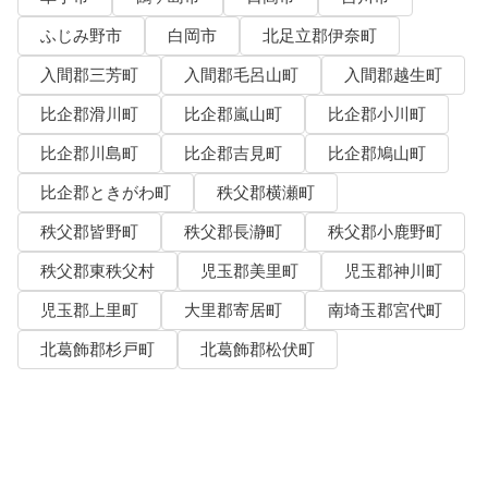
ふじみ野市
白岡市
北足立郡伊奈町
入間郡三芳町
入間郡毛呂山町
入間郡越生町
比企郡滑川町
比企郡嵐山町
比企郡小川町
比企郡川島町
比企郡吉見町
比企郡鳩山町
比企郡ときがわ町
秩父郡横瀬町
秩父郡皆野町
秩父郡長瀞町
秩父郡小鹿野町
秩父郡東秩父村
児玉郡美里町
児玉郡神川町
児玉郡上里町
大里郡寄居町
南埼玉郡宮代町
北葛飾郡杉戸町
北葛飾郡松伏町