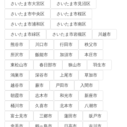
さいたま市大宮区
さいたま市見沼区
さいたま市中央区
さいたま市桜区
さいたま市浦和区
さいたま市南区
さいたま市緑区
さいたま市岩槻区
川越市
熊谷市
川口市
行田市
秩父市
所沢市
飯能市
加須市
本庄市
東松山市
春日部市
狭山市
羽生市
鴻巣市
深谷市
上尾市
草加市
越谷市
蕨市
戸田市
入間市
朝霞市
志木市
和光市
新座市
桶川市
久喜市
北本市
八潮市
富士見市
三郷市
蓮田市
坂戸市
幸手市
鶴ヶ島市
日高市
吉川市