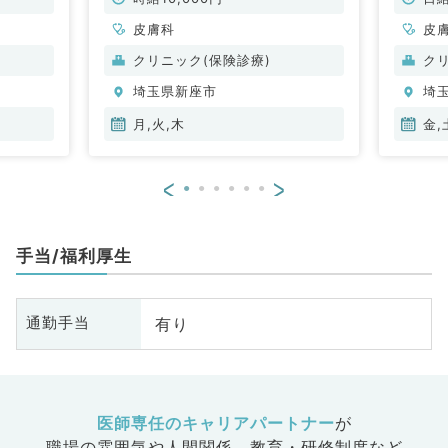
皮膚科
皮
クリニック(保険診療)
ク
埼玉県新座市
埼
月,火,木
金,
<
>
手当/福利厚生
有り
通勤手当
医師専任のキャリアパートナー
が
職場の雰囲気や人間関係、
教育・研修制度など