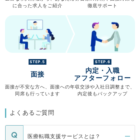
に合った求人を
ご紹介
徹底サポート
STEP.5
STEP.6
内定・入職
面接
アフターフォロー
面接が不安な方へ、
面接への
年収交渉や
入社日調整まで、
同席も
行っています
内定後もバックアップ
よくあるご質問
医療転職支援サービスとは？