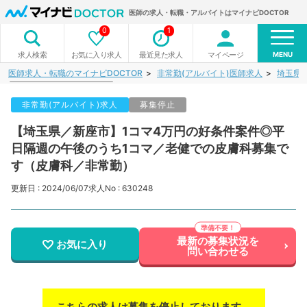
医師の求人・転職・アルバイトはマイナビDOCTOR
0
1
MENU
お気に入り求人
最近見た求人
マイページ
求人検索
医師求人・転職のマイナビDOCTOR
非常勤(アルバイト)医師求人
埼玉県
非常勤(アルバイト)求人
募集停止
【埼玉県／新座市】1コマ4万円の好条件案件◎平
日隔週の午後のうち1コマ／老健での皮膚科募集で
す（皮膚科／非常勤）
更新日 : 2024/06/07
求人No : 630248
最新の募集状況を
お気に入り
問い合わせる
こちらの求人は募集を停止しております。