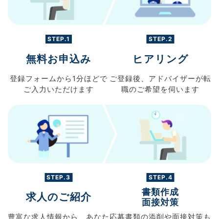
STEP.1
STEP.2
無料お申込み
ヒアリング
登録フォームから
1分ほどで
ご登録後、
アドバイザーが転
ご入力
いただけます
職の
ご希望を伺います
STEP.3
STEP.4
書類作成
求人のご紹介
面接対策
豊富な求人情報から、
あなた
応募書類の
添削や面接対策も