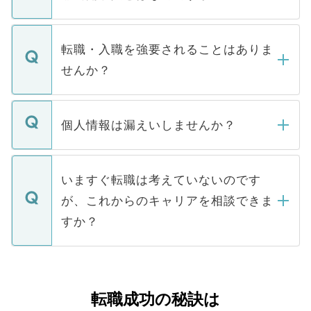
お電話にて次のステップのご案内をいたし
ます。通常、5営業日以内にはご連絡をせて
マイナビDOCTORで取り扱っている求人の
いただきますので、しばらくお待ちくださ
うち約3割は、Webサイトからご覧いただ
転職・入職を強要されることはありま
い。
けない「非公開求人」です。非公開求人は
せんか？
下記の理由によって、一般には公開してい
ません。
転職・入職を強要することは一切ありませ
ん。また、仮に応募先から内定をいただい
個人情報は漏えいしませんか？
■応募殺到を避けるため 人気のある医療機
たとしても、ご本人が納得しない限り、内
関を公にしてしまうと、応募が殺到する場
定を承諾する必要はありません。内定先へ
個人情報が漏えいすることはありませんの
合があります。 選考を効率よく行うため
の辞退の連絡はキャリアパートナーが行い
で、ご安心ください。当サイトからの登録
いますぐ転職は考えていないのです
に、医療機関が求める条件に合った人材の
ますので、ご安心ください。
などで収集したご登録者様の個人情報は、
が、これからのキャリアを相談できま
みを人材紹介会社に依頼するケースが増え
ご本人のキャリアアップおよび転職活動の
ています。
すか？
支援を目的に使用いたします。お預かりし
ているすべての個人データはご本人の許可
お気軽にご相談ください。先生専任のキャ
なく、医療機関側に開示したり、第三者に
リアパートナーが将来のご希望などをおう
提供することは一切ありません。また弊社
かがいして、現在の医療機関の状況や紹介
転職成功の秘訣は
は、個人情報の取り扱いについての厳密な
経験をまじえながら、適切なアドバイスを