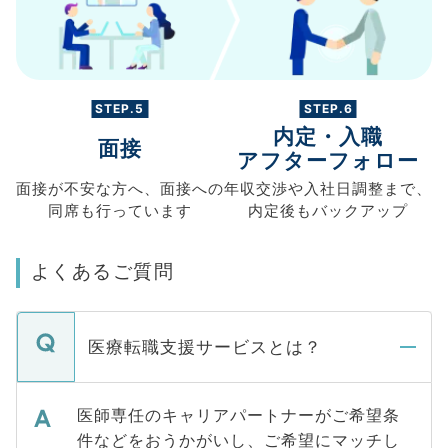
STEP.5
STEP.6
内定・入職
面接
アフターフォロー
面接が不安な方へ、
面接への
年収交渉や
入社日調整まで、
同席も
行っています
内定後もバックアップ
よくあるご質問
医療転職支援サービスとは？
医師専任のキャリアパートナーがご希望条
件などをおうかがいし、ご希望にマッチし