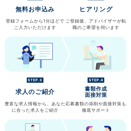
無料お申込み
ヒアリング
登録フォームから
1分ほどで
ご登録後、
アドバイザーが転
ご入力
いただけます
職の
ご希望を伺います
STEP.3
STEP.4
書類作成
求人のご紹介
面接対策
豊富な求人情報から、
あなた
応募書類の
添削や面接対策も
に合った求人を
ご紹介
徹底サポート