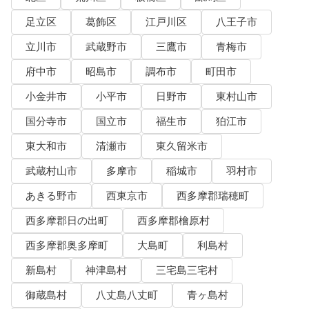
足立区
葛飾区
江戸川区
八王子市
立川市
武蔵野市
三鷹市
青梅市
府中市
昭島市
調布市
町田市
小金井市
小平市
日野市
東村山市
国分寺市
国立市
福生市
狛江市
東大和市
清瀬市
東久留米市
武蔵村山市
多摩市
稲城市
羽村市
あきる野市
西東京市
西多摩郡瑞穂町
西多摩郡日の出町
西多摩郡檜原村
西多摩郡奥多摩町
大島町
利島村
新島村
神津島村
三宅島三宅村
御蔵島村
八丈島八丈町
青ヶ島村