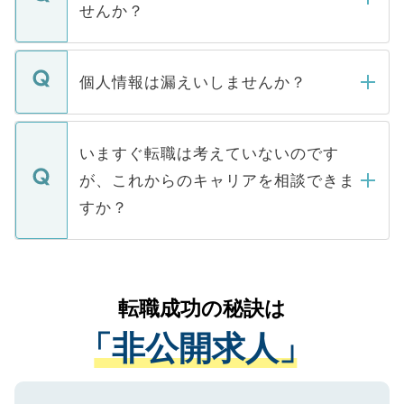
けない「非公開求人」です。非公開求人は
せんか？
下記の理由によって、一般には公開してい
ません。
転職・入職を強要することは一切ありませ
ん。また、仮に応募先から内定をいただい
個人情報は漏えいしませんか？
■応募殺到を避けるため 人気のある医療機
たとしても、ご本人が納得しない限り、内
関を公にしてしまうと、応募が殺到する場
定を承諾する必要はありません。内定先へ
個人情報が漏えいすることはありませんの
合があります。 選考を効率よく行うため
の辞退の連絡はキャリアパートナーが行い
で、ご安心ください。当サイトからの登録
いますぐ転職は考えていないのです
に、医療機関が求める条件に合った人材の
ますので、ご安心ください。
などで収集したご登録者様の個人情報は、
が、これからのキャリアを相談できま
みを人材紹介会社に依頼するケースが増え
ご本人のキャリアアップおよび転職活動の
ています。
すか？
支援を目的に使用いたします。お預かりし
ているすべての個人データはご本人の許可
お気軽にご相談ください。先生専任のキャ
なく、医療機関側に開示したり、第三者に
リアパートナーが将来のご希望などをおう
提供することは一切ありません。また弊社
かがいして、現在の医療機関の状況や紹介
転職成功の秘訣は
は、個人情報の取り扱いについての厳密な
経験をまじえながら、適切なアドバイスを
管理基準を満たした事業者のみに付与され
「非公開求人」
させていただきます。すぐにご転職をされ
る、プライバシーマークを取得済みです。
ない方には、長期的なサポートが可能です
ご登録いただいた個人情報は、SSL（デー
ので、まずはご登録ください。
タ暗号化）によって保護されていますの