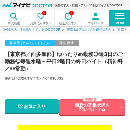
医師の求人・転職・アルバイトはマイナビDOCTOR
0
1
MENU
お気に入り求人
最近見た求人
マイページ
求人検索
医師求人・転職のマイナビDOCTOR
非常勤(アルバイト)医師求人
東京都
非常勤(アルバイト)求人
募集停止
【東京都／西多摩郡】ゆったりめ勤務◎週3日のご
勤務◎毎週水曜＋平日2曜日の終日バイト（精神科
／非常勤）
更新日 : 2024/11/11
求人No : 630032
最新の募集状況を
お気に入り
問い合わせる