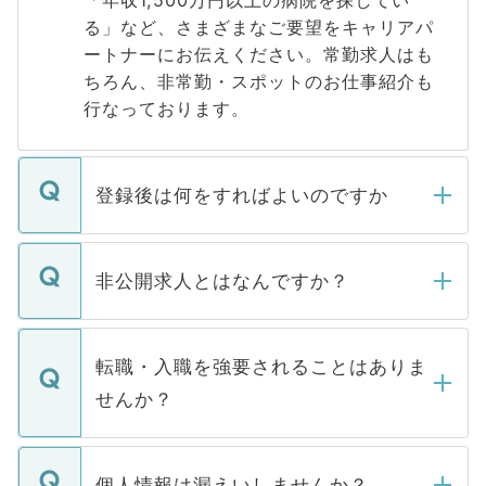
「年収1,500万円以上の病院を探してい
る」など、さまざまなご要望をキャリアパ
ートナーにお伝えください。常勤求人はも
ちろん、非常勤・スポットのお仕事紹介も
行なっております。
登録後は何をすればよいのですか
ご登録いただきましたら、弊社担当者がご
登録内容を確認し、その後メールもしくは
非公開求人とはなんですか？
お電話にて次のステップのご案内をいたし
ます。通常、5営業日以内にはご連絡をせて
マイナビDOCTORで取り扱っている求人の
いただきますので、しばらくお待ちくださ
うち約3割は、Webサイトからご覧いただ
転職・入職を強要されることはありま
い。
けない「非公開求人」です。非公開求人は
せんか？
下記の理由によって、一般には公開してい
ません。
転職・入職を強要することは一切ありませ
ん。また、仮に応募先から内定をいただい
個人情報は漏えいしませんか？