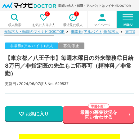
医師の求人・転職・アルバイトはマイナビDOCTOR
0
1
MENU
お気に入り求人
最近見た求人
マイページ
求人検索
医師求人・転職のマイナビDOCTOR
非常勤(アルバイト)医師求人
東京都
非常勤(アルバイト)求人
募集停止
【東京都／八王子市】毎週木曜日の外来業務◎日給
8万円／非指定医の先生もご応募可（精神科／非常
勤）
更新日 : 2024/06/07
求人No : 629837
最新の募集状況を
お気に入り
問い合わせる