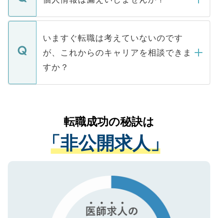
■応募殺到を避けるため 人気のある医療機
たとしても、ご本人が納得しない限り、内
関を公にしてしまうと、応募が殺到する場
定を承諾する必要はありません。内定先へ
個人情報が漏えいすることはありませんの
合があります。 選考を効率よく行うため
の辞退の連絡はキャリアパートナーが行い
で、ご安心ください。当サイトからの登録
いますぐ転職は考えていないのです
に、医療機関が求める条件に合った人材の
ますので、ご安心ください。
などで収集したご登録者様の個人情報は、
が、これからのキャリアを相談できま
みを人材紹介会社に依頼するケースが増え
ご本人のキャリアアップおよび転職活動の
ています。
すか？
支援を目的に使用いたします。お預かりし
ているすべての個人データはご本人の許可
お気軽にご相談ください。先生専任のキャ
なく、医療機関側に開示したり、第三者に
リアパートナーが将来のご希望などをおう
提供することは一切ありません。また弊社
かがいして、現在の医療機関の状況や紹介
転職成功の秘訣は
は、個人情報の取り扱いについての厳密な
経験をまじえながら、適切なアドバイスを
管理基準を満たした事業者のみに付与され
「非公開求人」
させていただきます。すぐにご転職をされ
る、プライバシーマークを取得済みです。
ない方には、長期的なサポートが可能です
ご登録いただいた個人情報は、SSL（デー
ので、まずはご登録ください。
タ暗号化）によって保護されていますの
で、機密保持に関してもご安心ください。