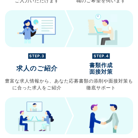
ご入力
いただけます
職の
ご希望を伺います
STEP.3
STEP.4
書類作成
求人のご紹介
面接対策
豊富な求人情報から、
あなた
応募書類の
添削や面接対策も
に合った求人を
ご紹介
徹底サポート