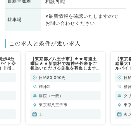
相談可能
自動車通勤
※最新情報を確認いたしますので
駐車場
お問い合わせください
この求人と条件が近い求人
徒歩4分
【東京都／八王子市】★★毎週土
【東京
バイト◎
曜日★★新規枠で精神科外来をご
給最大
！非指定
担当いただける先生を募集します
ルバイ
科／非常
◎9時～17時のご勤務で日給8万円
週1回
のお仕事です！（精神科／非常勤）
／非常
日給80,000円
日給
精神科
精
病院（一般）
ク
東京都八王子市
東
土
火,