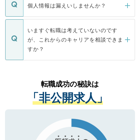
ん。また、仮に応募先から内定をいただい
個人情報は漏えいしませんか？
■応募殺到を避けるため 人気のある医療機
たとしても、ご本人が納得しない限り、内
関を公にしてしまうと、応募が殺到する場
定を承諾する必要はありません。内定先へ
個人情報が漏えいすることはありませんの
合があります。 選考を効率よく行うため
の辞退の連絡はキャリアパートナーが行い
で、ご安心ください。当サイトからの登録
いますぐ転職は考えていないのです
に、医療機関が求める条件に合った人材の
ますので、ご安心ください。
などで収集したご登録者様の個人情報は、
が、これからのキャリアを相談できま
みを人材紹介会社に依頼するケースが増え
ご本人のキャリアアップおよび転職活動の
ています。
すか？
支援を目的に使用いたします。お預かりし
ているすべての個人データはご本人の許可
お気軽にご相談ください。先生専任のキャ
なく、医療機関側に開示したり、第三者に
リアパートナーが将来のご希望などをおう
提供することは一切ありません。また弊社
かがいして、現在の医療機関の状況や紹介
転職成功の秘訣は
は、個人情報の取り扱いについての厳密な
経験をまじえながら、適切なアドバイスを
管理基準を満たした事業者のみに付与され
「非公開求人」
させていただきます。すぐにご転職をされ
る、プライバシーマークを取得済みです。
ない方には、長期的なサポートが可能です
ご登録いただいた個人情報は、SSL（デー
ので、まずはご登録ください。
タ暗号化）によって保護されていますの
で、機密保持に関してもご安心ください。