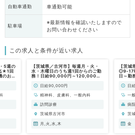
車通勤可能
自動車通勤
※最新情報を確認いたしますので
駐車場
お問い合わせください
この求人と条件が近い求人
・5週の
【茨城県／古河市】毎週月・火・
【茨城
迄★1回
水・木曜日のうち週1回からのご勤
◎9-
機のお仕
務！日給90,000円～120,000円
日～勤
・皮膚科
★施設・個人宅の訪問診療のお仕
事です(内科系・精神科・皮膚科／
日給90,000円
日給
非常勤)
科
精神科、皮膚科、一般内科
一
科
訪問診療
病
科
茨城県古河市
茨
月,火,水,木
金