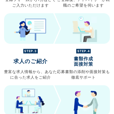
ご入力
いただけます
職の
ご希望を伺います
STEP.3
STEP.4
書類作成
求人のご紹介
面接対策
豊富な求人情報から、
あなた
応募書類の
添削や面接対策も
に合った求人を
ご紹介
徹底サポート