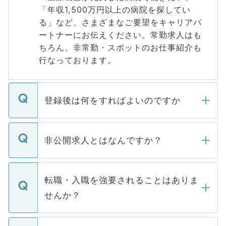
「年収1,500万円以上の病院を探してい
る」など、さまざまなご要望をキャリアパ
ートナーにお伝えください。常勤求人はも
ちろん、非常勤・スポットのお仕事紹介も
行なっております。
登録後は何をすればよいのですか
ご登録いただきましたら、弊社担当者がご
登録内容を確認し、その後メールもしくは
非公開求人とはなんですか？
お電話にて次のステップのご案内をいたし
ます。通常、5営業日以内にはご連絡をせて
マイナビDOCTORで取り扱っている求人の
いただきますので、しばらくお待ちくださ
うち約3割は、Webサイトからご覧いただ
転職・入職を強要されることはありま
い。
けない「非公開求人」です。非公開求人は
せんか？
下記の理由によって、一般には公開してい
ません。
転職・入職を強要することは一切ありませ