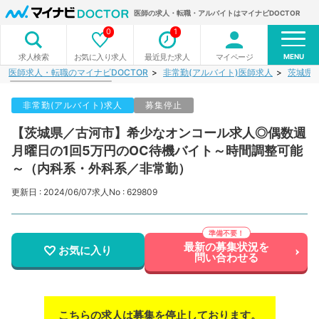
医師の求人・転職・アルバイトはマイナビDOCTOR
0
1
MENU
お気に入り求人
最近見た求人
マイページ
求人検索
医師求人・転職のマイナビDOCTOR
非常勤(アルバイト)医師求人
茨城県
非常勤(アルバイト)求人
募集停止
【茨城県／古河市】希少なオンコール求人◎偶数週
月曜日の1回5万円のOC待機バイト～時間調整可能
～（内科系・外科系／非常勤）
更新日 : 2024/06/07
求人No : 629809
最新の募集状況を
お気に入り
問い合わせる
こちらの求人は募集を停止しております。