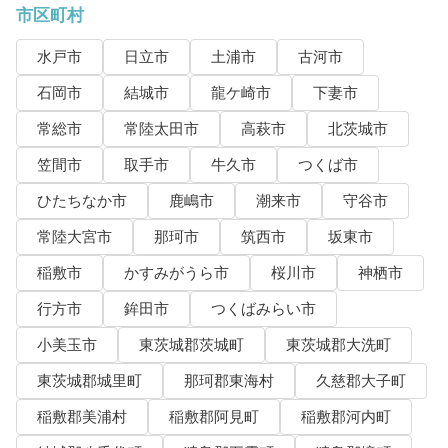
市区町村
水戸市
日立市
土浦市
古河市
石岡市
結城市
龍ケ崎市
下妻市
常総市
常陸太田市
高萩市
北茨城市
笠間市
取手市
牛久市
つくば市
ひたちなか市
鹿嶋市
潮来市
守谷市
常陸大宮市
那珂市
筑西市
坂東市
稲敷市
かすみがうら市
桜川市
神栖市
行方市
鉾田市
つくばみらい市
小美玉市
東茨城郡茨城町
東茨城郡大洗町
東茨城郡城里町
那珂郡東海村
久慈郡大子町
稲敷郡美浦村
稲敷郡阿見町
稲敷郡河内町