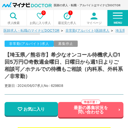
医師の求人・転職・アルバイトはマイナビDOCTOR
0
1
MENU
お気に入り求人
最近見た求人
マイページ
求人検索
医師求人・転職のマイナビDOCTOR
非常勤(アルバイト)医師求人
埼玉県
非常勤(アルバイト)求人
募集停止
【埼玉県／熊谷市】希少なオンコール待機求人◎1
回5万円◎奇数週金曜日、日曜日から週1日よりご
相談可／ホテルでの待機もご相談（内科系、外科系
／非常勤）
更新日 : 2024/06/07
求人No : 629808
最新の募集状況を
お気に入り
問い合わせる