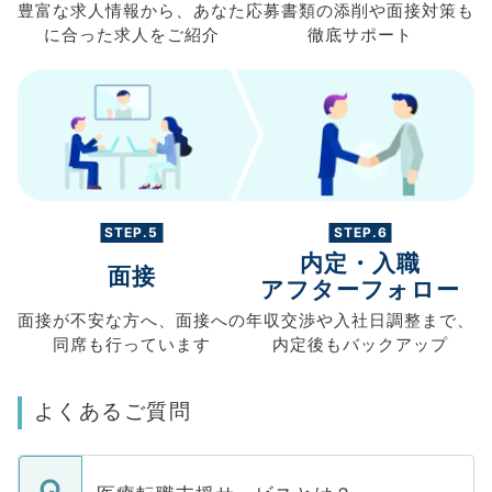
豊富な求人情報から、
あなた
応募書類の
添削や面接対策も
に合った求人を
ご紹介
徹底サポート
STEP.5
STEP.6
内定・入職
面接
アフターフォロー
面接が不安な方へ、
面接への
年収交渉や
入社日調整まで、
同席も
行っています
内定後もバックアップ
よくあるご質問