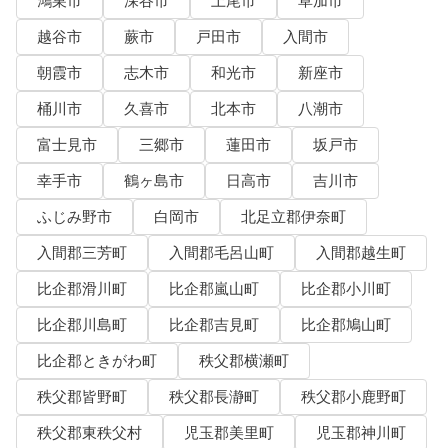
鴻巣市
深谷市
上尾市
草加市
越谷市
蕨市
戸田市
入間市
朝霞市
志木市
和光市
新座市
桶川市
久喜市
北本市
八潮市
富士見市
三郷市
蓮田市
坂戸市
幸手市
鶴ヶ島市
日高市
吉川市
ふじみ野市
白岡市
北足立郡伊奈町
入間郡三芳町
入間郡毛呂山町
入間郡越生町
比企郡滑川町
比企郡嵐山町
比企郡小川町
比企郡川島町
比企郡吉見町
比企郡鳩山町
比企郡ときがわ町
秩父郡横瀬町
秩父郡皆野町
秩父郡長瀞町
秩父郡小鹿野町
秩父郡東秩父村
児玉郡美里町
児玉郡神川町