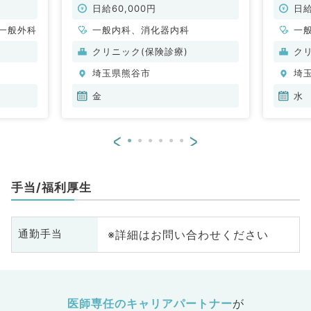
ー通勤可～（一般内科・消化器内科
ー通勤
日給60,000円
日給
／非常勤）
一般外科
一般内科、消化器内科
一
クリニック(保険診療)
ク
埼玉県熊谷市
埼
金
水
<
>
手当/福利厚生
※詳細はお問い合わせください
通勤手当
医師専任のキャリアパートナー
が