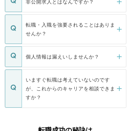
登録内容を確認し、その後メールもしくは
非公開求人とはなんですか？
お電話にて次のステップのご案内をいたし
ます。通常、5営業日以内にはご連絡をせて
マイナビDOCTORで取り扱っている求人の
いただきますので、しばらくお待ちくださ
うち約3割は、Webサイトからご覧いただ
転職・入職を強要されることはありま
い。
けない「非公開求人」です。非公開求人は
せんか？
下記の理由によって、一般には公開してい
ません。
転職・入職を強要することは一切ありませ
ん。また、仮に応募先から内定をいただい
個人情報は漏えいしませんか？
■応募殺到を避けるため 人気のある医療機
たとしても、ご本人が納得しない限り、内
関を公にしてしまうと、応募が殺到する場
定を承諾する必要はありません。内定先へ
個人情報が漏えいすることはありませんの
合があります。 選考を効率よく行うため
の辞退の連絡はキャリアパートナーが行い
で、ご安心ください。当サイトからの登録
いますぐ転職は考えていないのです
に、医療機関が求める条件に合った人材の
ますので、ご安心ください。
などで収集したご登録者様の個人情報は、
が、これからのキャリアを相談できま
みを人材紹介会社に依頼するケースが増え
ご本人のキャリアアップおよび転職活動の
ています。
すか？
支援を目的に使用いたします。お預かりし
ているすべての個人データはご本人の許可
お気軽にご相談ください。先生専任のキャ
なく、医療機関側に開示したり、第三者に
リアパートナーが将来のご希望などをおう
提供することは一切ありません。また弊社
かがいして、現在の医療機関の状況や紹介
転職成功の秘訣は
は、個人情報の取り扱いについての厳密な