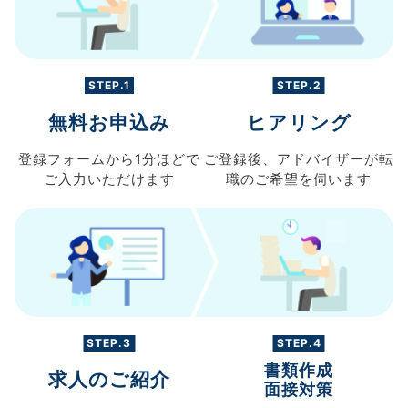
STEP.1
STEP.2
無料お申込み
ヒアリング
登録フォームから
1分ほどで
ご登録後、
アドバイザーが転
ご入力
いただけます
職の
ご希望を伺います
STEP.3
STEP.4
書類作成
求人のご紹介
面接対策