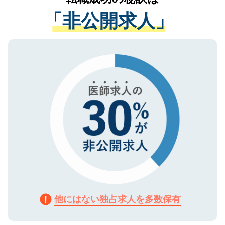
経験をまじえながら、適切なアドバイスを
管理基準を満たした事業者のみに付与され
「非公開求人」
させていただきます。すぐにご転職をされ
る、プライバシーマークを取得済みです。
ない方には、長期的なサポートが可能です
ご登録いただいた個人情報は、SSL（デー
ので、まずはご登録ください。
タ暗号化）によって保護されていますの
で、機密保持に関してもご安心ください。
他にはない独占求人を多数保有