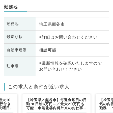
勤務地
埼玉県熊谷市
勤務地
※詳細はお問い合わせください
最寄り駅
相談可能
自動車通勤
※最新情報を確認いたしますので
駐車場
お問い合わせください
この求人と条件が近い求人
最大10
【埼玉県／熊谷市】毎週金曜日の日
【埼玉
同行付き
勤 ★日給6万円～／最大20万円も
気の内
火曜日の
可能 ◆消化器内科外来のお仕事
勤務 
常勤）
◆内視鏡検査もあります ～マイカ
来・消