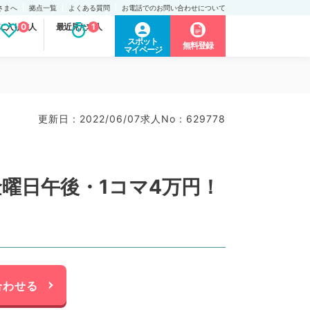
さまへ
拠点一覧
よくある質問
お電話でのお問い合わせについて
に入り求人
0
最近見た求人
1
スポット
無料登録
マイページ
更新日 : 2022/06/07
求人No : 629778
曜日午後・1コマ4万円！
合わせる