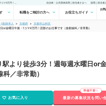
【京都府／京都市】最寄り駅より徒歩3分！週毎週水曜日or金曜日午後・1コマ4万円！読影のお仕事です（放射線科／非常勤）非常勤(アルバイト)の求人｜医師の求人・転職・アルバイトは【マイナビDOCTOR】
自治体・公共団体採用ご担当者さまへ
採用ご担当者
お気
す
転職をご検討の方へ
お役立ちガイド
ト)医師求人
京都府
京都市山科区
日or金曜日午後・1コマ4万円！読影のお仕事です（放射線科／非常勤）
駅より徒歩3分！週毎週水曜日or金
線科／非常勤）
お気に入り
最新の募集状況を問い