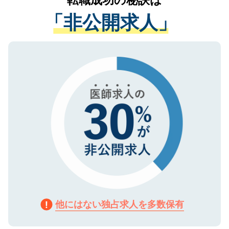
転職成功の秘訣は
経験をまじえながら、適切なアドバイスを
管理基準を満たした事業者のみに付与され
「非公開求人」
させていただきます。すぐにご転職をされ
る、プライバシーマークを取得済みです。
ない方には、長期的なサポートが可能です
ご登録いただいた個人情報は、SSL（デー
ので、まずはご登録ください。
タ暗号化）によって保護されていますの
で、機密保持に関してもご安心ください。
他にはない独占求人を多数保有