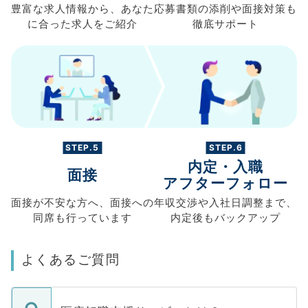
豊富な求人情報から、
あなた
応募書類の
添削や面接対策も
に合った求人を
ご紹介
徹底サポート
STEP.5
STEP.6
内定・入職
面接
アフターフォロー
面接が不安な方へ、
面接への
年収交渉や
入社日調整まで、
同席も
行っています
内定後もバックアップ
よくあるご質問