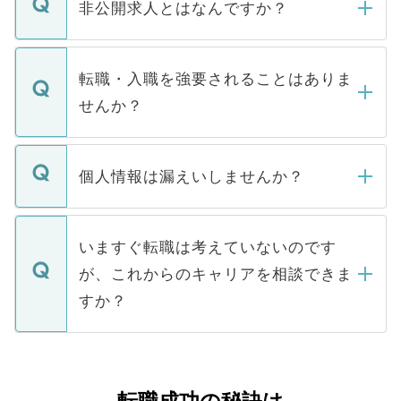
登録内容を確認し、その後メールもしくは
非公開求人とはなんですか？
お電話にて次のステップのご案内をいたし
ます。通常、5営業日以内にはご連絡をせて
マイナビDOCTORで取り扱っている求人の
いただきますので、しばらくお待ちくださ
うち約3割は、Webサイトからご覧いただ
転職・入職を強要されることはありま
い。
けない「非公開求人」です。非公開求人は
せんか？
下記の理由によって、一般には公開してい
ません。
転職・入職を強要することは一切ありませ
ん。また、仮に応募先から内定をいただい
個人情報は漏えいしませんか？
■応募殺到を避けるため 人気のある医療機
たとしても、ご本人が納得しない限り、内
関を公にしてしまうと、応募が殺到する場
定を承諾する必要はありません。内定先へ
個人情報が漏えいすることはありませんの
合があります。 選考を効率よく行うため
の辞退の連絡はキャリアパートナーが行い
で、ご安心ください。当サイトからの登録
いますぐ転職は考えていないのです
に、医療機関が求める条件に合った人材の
ますので、ご安心ください。
などで収集したご登録者様の個人情報は、
が、これからのキャリアを相談できま
みを人材紹介会社に依頼するケースが増え
ご本人のキャリアアップおよび転職活動の
ています。
すか？
支援を目的に使用いたします。お預かりし
ているすべての個人データはご本人の許可
お気軽にご相談ください。先生専任のキャ
なく、医療機関側に開示したり、第三者に
リアパートナーが将来のご希望などをおう
提供することは一切ありません。また弊社
かがいして、現在の医療機関の状況や紹介
は、個人情報の取り扱いについての厳密な