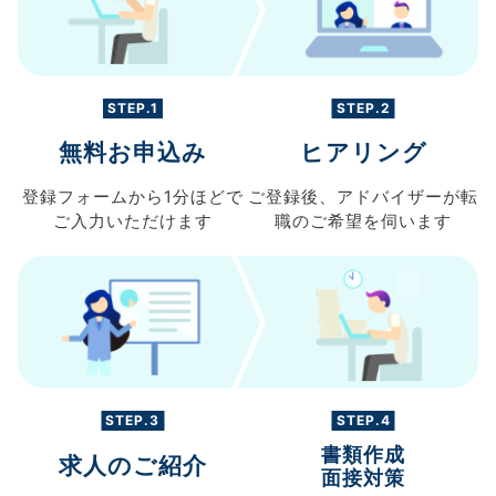
STEP.1
STEP.2
無料お申込み
ヒアリング
登録フォームから
1分ほどで
ご登録後、
アドバイザーが転
ご入力
いただけます
職の
ご希望を伺います
STEP.3
STEP.4
書類作成
求人のご紹介
面接対策