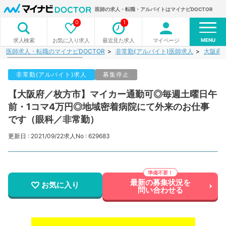
医師の求人・転職・アルバイトはマイナビDOCTOR
0
1
MENU
お気に入り求人
最近見た求人
マイページ
求人検索
医師求人・転職のマイナビDOCTOR
非常勤(アルバイト)医師求人
大阪府
非常勤(アルバイト)求人
募集停止
【大阪府／枚方市】マイカー通勤可◎毎週土曜日午
前・1コマ4万円◎地域密着病院にて外来のお仕事
です（眼科／非常勤）
更新日 : 2021/09/22
求人No : 629683
最新の募集状況を
お気に入り
問い合わせる