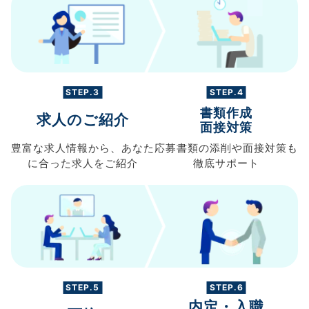
STEP.3
STEP.4
書類作成
求人のご紹介
面接対策
豊富な求人情報から、
あなた
応募書類の
添削や面接対策も
に合った求人を
ご紹介
徹底サポート
STEP.5
STEP.6
内定・入職