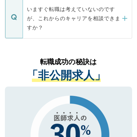
個人情報が漏えいすることはありませんの
合があります。 選考を効率よく行うため
の辞退の連絡はキャリアパートナーが行い
で、ご安心ください。当サイトからの登録
いますぐ転職は考えていないのです
に、医療機関が求める条件に合った人材の
ますので、ご安心ください。
などで収集したご登録者様の個人情報は、
が、これからのキャリアを相談できま
みを人材紹介会社に依頼するケースが増え
ご本人のキャリアアップおよび転職活動の
ています。
すか？
支援を目的に使用いたします。お預かりし
ているすべての個人データはご本人の許可
お気軽にご相談ください。先生専任のキャ
なく、医療機関側に開示したり、第三者に
リアパートナーが将来のご希望などをおう
提供することは一切ありません。また弊社
かがいして、現在の医療機関の状況や紹介
転職成功の秘訣は
は、個人情報の取り扱いについての厳密な
経験をまじえながら、適切なアドバイスを
管理基準を満たした事業者のみに付与され
「非公開求人」
させていただきます。すぐにご転職をされ
る、プライバシーマークを取得済みです。
ない方には、長期的なサポートが可能です
ご登録いただいた個人情報は、SSL（デー
ので、まずはご登録ください。
タ暗号化）によって保護されていますの
で、機密保持に関してもご安心ください。