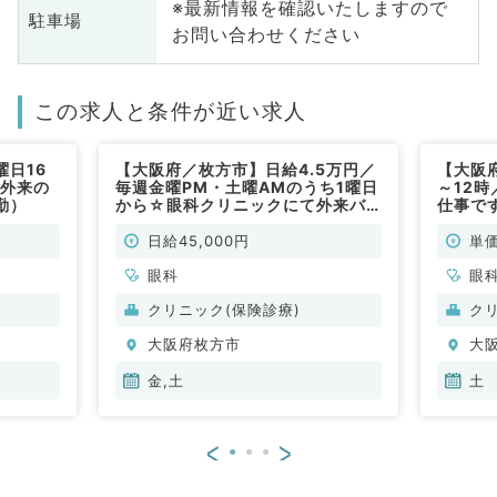
※最新情報を確認いたしますので
駐車場
お問い合わせください
この求人と条件が近い求人
日16
【大阪府／枚方市】日給4.5万円／
【大阪
／外来の
毎週金曜PM・土曜AMのうち1曜日
～12時
勤）
から☆眼科クリニックにて外来バ
仕事で
イト求人です！（眼科／非常勤）
日給45,000円
単価
眼科
眼
クリニック(保険診療)
ク
大阪府枚方市
大
金,土
土
<
>