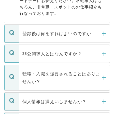
ートナーにお伝えください。常勤求人はも
ちろん、非常勤・スポットのお仕事紹介も
行なっております。
登録後は何をすればよいのですか
ご登録いただきましたら、弊社担当者がご
登録内容を確認し、その後メールもしくは
非公開求人とはなんですか？
お電話にて次のステップのご案内をいたし
ます。通常、5営業日以内にはご連絡をせて
マイナビDOCTORで取り扱っている求人の
いただきますので、しばらくお待ちくださ
うち約3割は、Webサイトからご覧いただ
転職・入職を強要されることはありま
い。
けない「非公開求人」です。非公開求人は
せんか？
下記の理由によって、一般には公開してい
ません。
転職・入職を強要することは一切ありませ
ん。また、仮に応募先から内定をいただい
個人情報は漏えいしませんか？
■応募殺到を避けるため 人気のある医療機
たとしても、ご本人が納得しない限り、内
関を公にしてしまうと、応募が殺到する場
定を承諾する必要はありません。内定先へ