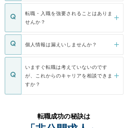
ます。通常、5営業日以内にはご連絡をせて
マイナビDOCTORで取り扱っている求人の
いただきますので、しばらくお待ちくださ
うち約3割は、Webサイトからご覧いただ
転職・入職を強要されることはありま
い。
けない「非公開求人」です。非公開求人は
せんか？
下記の理由によって、一般には公開してい
ません。
転職・入職を強要することは一切ありませ
ん。また、仮に応募先から内定をいただい
個人情報は漏えいしませんか？
■応募殺到を避けるため 人気のある医療機
たとしても、ご本人が納得しない限り、内
関を公にしてしまうと、応募が殺到する場
定を承諾する必要はありません。内定先へ
個人情報が漏えいすることはありませんの
合があります。 選考を効率よく行うため
の辞退の連絡はキャリアパートナーが行い
で、ご安心ください。当サイトからの登録
いますぐ転職は考えていないのです
に、医療機関が求める条件に合った人材の
ますので、ご安心ください。
などで収集したご登録者様の個人情報は、
が、これからのキャリアを相談できま
みを人材紹介会社に依頼するケースが増え
ご本人のキャリアアップおよび転職活動の
ています。
すか？
支援を目的に使用いたします。お預かりし
ているすべての個人データはご本人の許可
お気軽にご相談ください。先生専任のキャ
なく、医療機関側に開示したり、第三者に
リアパートナーが将来のご希望などをおう
提供することは一切ありません。また弊社
かがいして、現在の医療機関の状況や紹介
転職成功の秘訣は
は、個人情報の取り扱いについての厳密な
経験をまじえながら、適切なアドバイスを
管理基準を満たした事業者のみに付与され
させていただきます。すぐにご転職をされ