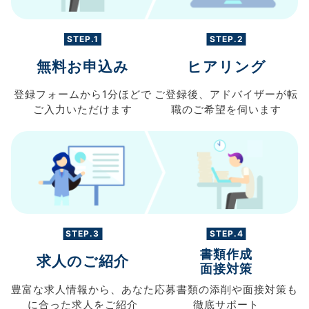
STEP.1
STEP.2
無料お申込み
ヒアリング
登録フォームから
1分ほどで
ご登録後、
アドバイザーが転
ご入力
いただけます
職の
ご希望を伺います
STEP.3
STEP.4
書類作成
求人のご紹介
面接対策
豊富な求人情報から、
あなた
応募書類の
添削や面接対策も
に合った求人を
ご紹介
徹底サポート