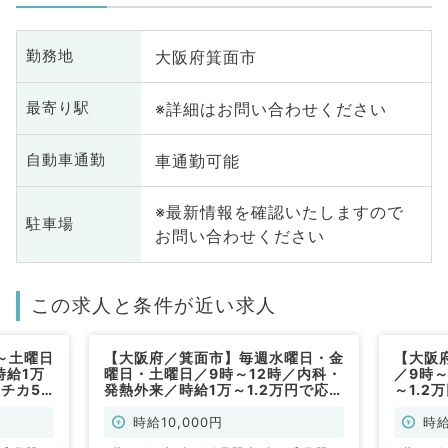
大阪府箕面市
勤務地
※詳細はお問い合わせください
最寄り駅
車通勤可能
自動車通勤
※最新情報を確認いたしますので
駐車場
お問い合わせください
この求人と条件が近い求人
～土曜日
【大阪府／箕面市】毎週水曜日・金
【大阪
時給1万
曜日・土曜日／9時～12時／内科・
／9時
駅チカ5
発熱外来／時給1万～1.2万円で応相
～1.2
（内科系
談可能！駅チカ5分の綺麗なクリニ
分の綺
ックです（内科系／非常勤）
／非常
時給10,000円
時給