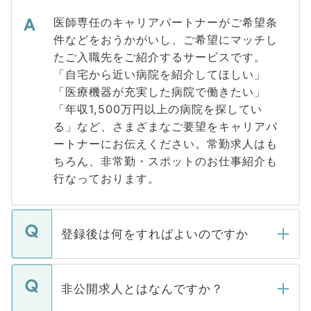
医師専任のキャリアパートナーがご希望条
件などをおうかがいし、ご希望にマッチし
たご入職先をご紹介するサービスです。
「自宅から近い病院を紹介してほしい」
「医療機器が充実した病院で働きたい」
「年収1,500万円以上の病院を探してい
る」など、さまざまなご要望をキャリアパ
ートナーにお伝えください。常勤求人はも
ちろん、非常勤・スポットのお仕事紹介も
行なっております。
登録後は何をすればよいのですか
ご登録いただきましたら、弊社担当者がご
登録内容を確認し、その後メールもしくは
非公開求人とはなんですか？
お電話にて次のステップのご案内をいたし