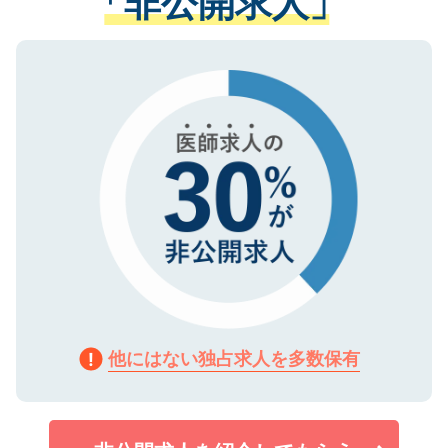
「非公開求人」
る、プライバシーマークを取得済みです。
ない方には、長期的なサポートが可能です
ご登録いただいた個人情報は、SSL（デー
ので、まずはご登録ください。
タ暗号化）によって保護されていますの
で、機密保持に関してもご安心ください。
他にはない独占求人を多数保有