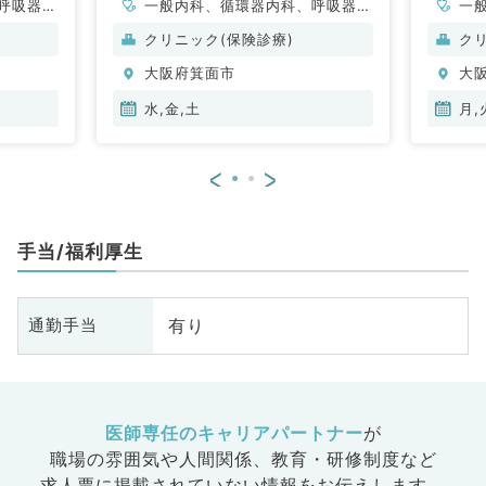
呼吸器内
一般内科、循環器内科、呼吸器内
一
・代謝内
科、消化器内科、内分泌・代謝内
科
クリニック(保険診療)
ク
科
科
大阪府箕面市
大
水,金,土
月,
<
>
手当/福利厚生
有り
通勤手当
医師専任のキャリアパートナー
が
職場の雰囲気や人間関係、
教育・研修制度など
求人票に掲載されていない情報をお伝えします。