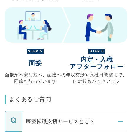
STEP.5
STEP.6
内定・入職
面接
アフターフォロー
面接が不安な方へ、
面接への
年収交渉や
入社日調整まで、
同席も
行っています
内定後もバックアップ
よくあるご質問
医療転職支援サービスとは？