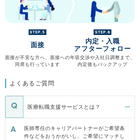
STEP.5
STEP.6
内定・入職
面接
アフターフォロー
面接が不安な方へ、
面接への
年収交渉や
入社日調整まで、
同席も
行っています
内定後もバックアップ
よくあるご質問
医療転職支援サービスとは？
医師専任のキャリアパートナーがご希望条
件などをおうかがいし、ご希望にマッチし