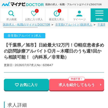
医師の求人・転職・アルバイトはマイナビDOCTOR
0
1
MENU
お気に入り求人
最近見た求人
マイページ
求人検索
医師求人・転職のマイナビDOCTOR
非常勤(アルバイト)医師求人
千葉県
非常勤(アルバイト)求人
【千葉県／旭市】日給最大12万円！◎軽症患者多め
の訪問診療アルバイト◎月～木曜日のうち週1回か
ら相談可能！（内科系／非常勤）
更新日 : 2026/07/07
求人No : 629647
お気に入り
求人を紹介してもらう
求人詳細