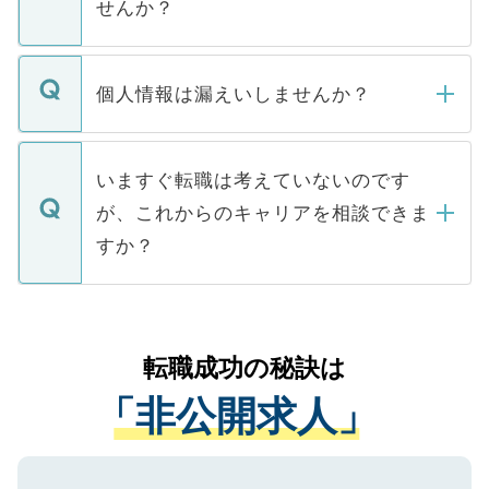
せんか？
下記の理由によって、一般には公開してい
ません。
転職・入職を強要することは一切ありませ
ん。また、仮に応募先から内定をいただい
個人情報は漏えいしませんか？
■応募殺到を避けるため 人気のある医療機
たとしても、ご本人が納得しない限り、内
関を公にしてしまうと、応募が殺到する場
定を承諾する必要はありません。内定先へ
個人情報が漏えいすることはありませんの
合があります。 選考を効率よく行うため
の辞退の連絡はキャリアパートナーが行い
で、ご安心ください。当サイトからの登録
いますぐ転職は考えていないのです
に、医療機関が求める条件に合った人材の
ますので、ご安心ください。
などで収集したご登録者様の個人情報は、
が、これからのキャリアを相談できま
みを人材紹介会社に依頼するケースが増え
ご本人のキャリアアップおよび転職活動の
ています。
すか？
支援を目的に使用いたします。お預かりし
ているすべての個人データはご本人の許可
お気軽にご相談ください。先生専任のキャ
なく、医療機関側に開示したり、第三者に
リアパートナーが将来のご希望などをおう
提供することは一切ありません。また弊社
かがいして、現在の医療機関の状況や紹介
転職成功の秘訣は
は、個人情報の取り扱いについての厳密な
経験をまじえながら、適切なアドバイスを
管理基準を満たした事業者のみに付与され
「非公開求人」
させていただきます。すぐにご転職をされ
る、プライバシーマークを取得済みです。
ない方には、長期的なサポートが可能です
ご登録いただいた個人情報は、SSL（デー
ので、まずはご登録ください。
タ暗号化）によって保護されていますの