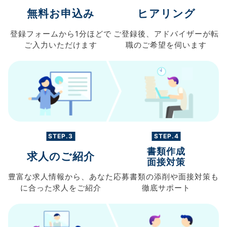
無料お申込み
ヒアリング
登録フォームから
1分ほどで
ご登録後、
アドバイザーが転
ご入力
いただけます
職の
ご希望を伺います
STEP.3
STEP.4
書類作成
求人のご紹介
面接対策
豊富な求人情報から、
あなた
応募書類の
添削や面接対策も
に合った求人を
ご紹介
徹底サポート