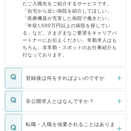
たご入職先をご紹介するサービスです。
「自宅から近い病院を紹介してほしい」
「医療機器が充実した病院で働きたい」
「年収1,500万円以上の病院を探してい
る」など、さまざまなご要望をキャリアパ
ートナーにお伝えください。常勤求人はも
ちろん、非常勤・スポットのお仕事紹介も
行なっております。
登録後は何をすればよいのですか
ご登録いただきましたら、弊社担当者がご
登録内容を確認し、その後メールもしくは
非公開求人とはなんですか？
お電話にて次のステップのご案内をいたし
ます。通常、5営業日以内にはご連絡をせて
マイナビDOCTORで取り扱っている求人の
いただきますので、しばらくお待ちくださ
うち約3割は、Webサイトからご覧いただ
転職・入職を強要されることはありま
い。
けない「非公開求人」です。非公開求人は