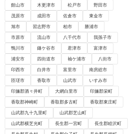
館山市
木更津市
松戸市
野田市
茂原市
成田市
佐倉市
東金市
旭市
習志野市
柏市
勝浦市
市原市
流山市
八千代市
我孫子市
鴨川市
鎌ケ谷市
君津市
富津市
浦安市
四街道市
袖ケ浦市
八街市
印西市
白井市
富里市
南房総市
匝瑳市
香取市
山武市
いすみ市
印旛郡酒々井町
大網白里市
印旛郡栄町
香取郡神崎町
香取郡多古町
香取郡東庄町
山武郡九十九里町
山武郡芝山町
山武郡横芝光町
長生郡一宮町
長生郡睦沢町