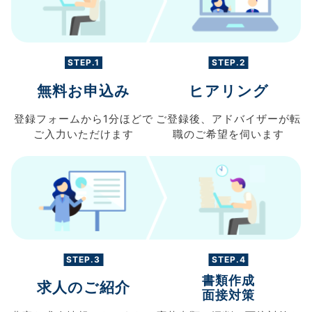
STEP.1
STEP.2
無料お申込み
ヒアリング
登録フォームから
1分ほどで
ご登録後、
アドバイザーが転
ご入力
いただけます
職の
ご希望を伺います
STEP.3
STEP.4
書類作成
求人のご紹介
面接対策