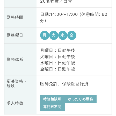
20名程度／コマ
日勤:14:00〜17:00 (休憩時間: 60
勤務時間
分)
月
火
水
金
勤務曜日
月曜日 : 日勤午後
火曜日 : 日勤午後
勤務体系
水曜日 : 日勤午後
金曜日 : 日勤午後
応募資格・
医師免許、保険医登録済
経験
時短相談可
ゆったりめ勤務
求人特徴
専門医不問