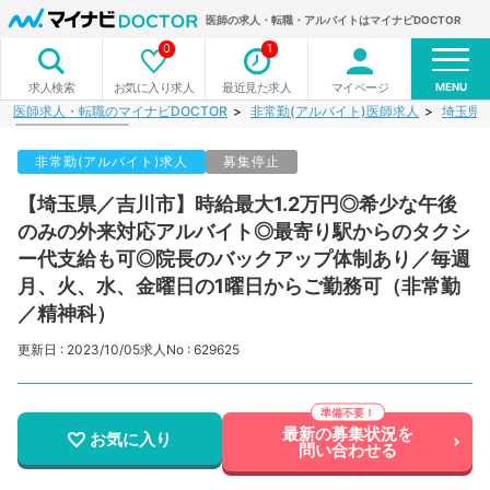
医師の求人・転職・アルバイトはマイナビDOCTOR
0
1
MENU
お気に入り求人
最近見た求人
マイページ
求人検索
医師求人・転職のマイナビDOCTOR
非常勤(アルバイト)医師求人
埼玉県
非常勤(アルバイト)求人
募集停止
【埼玉県／吉川市】時給最大1.2万円◎希少な午後
のみの外来対応アルバイト◎最寄り駅からのタクシ
ー代支給も可◎院長のバックアップ体制あり／毎週
月、火、水、金曜日の1曜日からご勤務可（非常勤
／精神科）
更新日 : 2023/10/05
求人No : 629625
最新の募集状況を
お気に入り
問い合わせる