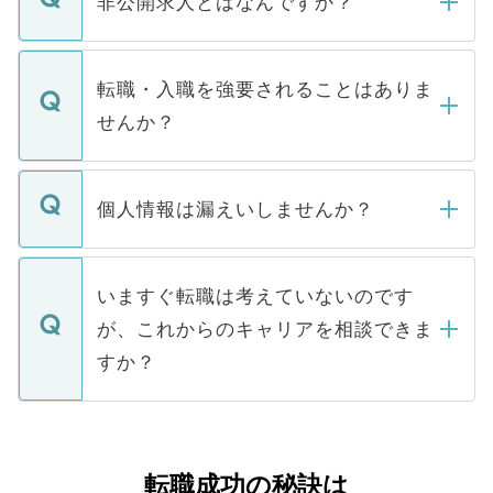
非公開求人とはなんですか？
お電話にて次のステップのご案内をいたし
ます。通常、5営業日以内にはご連絡をせて
マイナビDOCTORで取り扱っている求人の
いただきますので、しばらくお待ちくださ
うち約3割は、Webサイトからご覧いただ
転職・入職を強要されることはありま
い。
けない「非公開求人」です。非公開求人は
せんか？
下記の理由によって、一般には公開してい
ません。
転職・入職を強要することは一切ありませ
ん。また、仮に応募先から内定をいただい
個人情報は漏えいしませんか？
■応募殺到を避けるため 人気のある医療機
たとしても、ご本人が納得しない限り、内
関を公にしてしまうと、応募が殺到する場
定を承諾する必要はありません。内定先へ
個人情報が漏えいすることはありませんの
合があります。 選考を効率よく行うため
の辞退の連絡はキャリアパートナーが行い
で、ご安心ください。当サイトからの登録
いますぐ転職は考えていないのです
に、医療機関が求める条件に合った人材の
ますので、ご安心ください。
などで収集したご登録者様の個人情報は、
が、これからのキャリアを相談できま
みを人材紹介会社に依頼するケースが増え
ご本人のキャリアアップおよび転職活動の
ています。
すか？
支援を目的に使用いたします。お預かりし
ているすべての個人データはご本人の許可
お気軽にご相談ください。先生専任のキャ
なく、医療機関側に開示したり、第三者に
リアパートナーが将来のご希望などをおう
提供することは一切ありません。また弊社
かがいして、現在の医療機関の状況や紹介
転職成功の秘訣は
は、個人情報の取り扱いについての厳密な