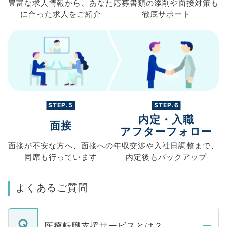
豊富な求人情報から、
あなた
応募書類の
添削や面接対策も
に合った求人を
ご紹介
徹底サポート
STEP.5
STEP.6
内定・入職
面接
アフターフォロー
面接が不安な方へ、
面接への
年収交渉や
入社日調整まで、
同席も
行っています
内定後もバックアップ
よくあるご質問
医療転職支援サービスとは？