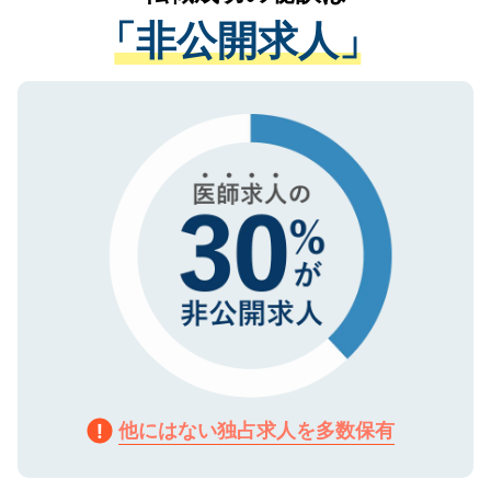
経験をまじえながら、適切なアドバイスを
管理基準を満たした事業者のみに付与され
「非公開求人」
させていただきます。すぐにご転職をされ
る、プライバシーマークを取得済みです。
ない方には、長期的なサポートが可能です
ご登録いただいた個人情報は、SSL（デー
ので、まずはご登録ください。
タ暗号化）によって保護されていますの
で、機密保持に関してもご安心ください。
他にはない独占求人を多数保有