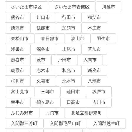
さいたま市緑区
さいたま市岩槻区
川越市
熊谷市
川口市
行田市
秩父市
所沢市
飯能市
加須市
本庄市
東松山市
春日部市
狭山市
羽生市
鴻巣市
深谷市
上尾市
草加市
越谷市
蕨市
戸田市
入間市
朝霞市
志木市
和光市
新座市
桶川市
久喜市
北本市
八潮市
富士見市
三郷市
蓮田市
坂戸市
幸手市
鶴ヶ島市
日高市
吉川市
ふじみ野市
白岡市
北足立郡伊奈町
入間郡三芳町
入間郡毛呂山町
入間郡越生町