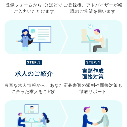
登録フォームから
1分ほどで
ご登録後、
アドバイザーが転
ご入力
いただけます
職の
ご希望を伺います
STEP.3
STEP.4
書類作成
求人のご紹介
面接対策
豊富な求人情報から、
あなた
応募書類の
添削や面接対策も
に合った求人を
ご紹介
徹底サポート