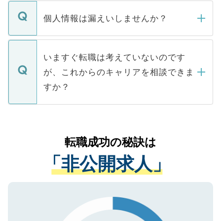
転職・入職を強要することは一切ありませ
ん。また、仮に応募先から内定をいただい
個人情報は漏えいしませんか？
■応募殺到を避けるため 人気のある医療機
たとしても、ご本人が納得しない限り、内
関を公にしてしまうと、応募が殺到する場
定を承諾する必要はありません。内定先へ
個人情報が漏えいすることはありませんの
合があります。 選考を効率よく行うため
の辞退の連絡はキャリアパートナーが行い
で、ご安心ください。当サイトからの登録
いますぐ転職は考えていないのです
に、医療機関が求める条件に合った人材の
ますので、ご安心ください。
などで収集したご登録者様の個人情報は、
が、これからのキャリアを相談できま
みを人材紹介会社に依頼するケースが増え
ご本人のキャリアアップおよび転職活動の
ています。
すか？
支援を目的に使用いたします。お預かりし
ているすべての個人データはご本人の許可
お気軽にご相談ください。先生専任のキャ
なく、医療機関側に開示したり、第三者に
リアパートナーが将来のご希望などをおう
提供することは一切ありません。また弊社
かがいして、現在の医療機関の状況や紹介
転職成功の秘訣は
は、個人情報の取り扱いについての厳密な
経験をまじえながら、適切なアドバイスを
管理基準を満たした事業者のみに付与され
「非公開求人」
させていただきます。すぐにご転職をされ
る、プライバシーマークを取得済みです。
ない方には、長期的なサポートが可能です
ご登録いただいた個人情報は、SSL（デー
ので、まずはご登録ください。
タ暗号化）によって保護されていますの
で、機密保持に関してもご安心ください。