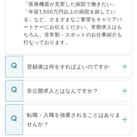
「医療機器が充実した病院で働きたい」
「年収1,500万円以上の病院を探してい
る」など、さまざまなご要望をキャリアパ
ートナーにお伝えください。常勤求人はも
ちろん、非常勤・スポットのお仕事紹介も
行なっております。
登録後は何をすればよいのですか
ご登録いただきましたら、弊社担当者がご
登録内容を確認し、その後メールもしくは
非公開求人とはなんですか？
お電話にて次のステップのご案内をいたし
ます。通常、5営業日以内にはご連絡をせて
マイナビDOCTORで取り扱っている求人の
いただきますので、しばらくお待ちくださ
うち約3割は、Webサイトからご覧いただ
転職・入職を強要されることはありま
い。
けない「非公開求人」です。非公開求人は
せんか？
下記の理由によって、一般には公開してい
ません。