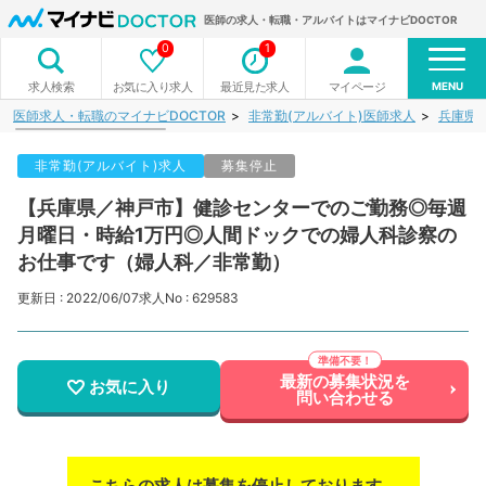
医師の求人・転職・アルバイトはマイナビDOCTOR
0
1
MENU
お気に入り求人
最近見た求人
マイページ
求人検索
医師求人・転職のマイナビDOCTOR
非常勤(アルバイト)医師求人
兵庫県
非常勤(アルバイト)求人
募集停止
【兵庫県／神戸市】健診センターでのご勤務◎毎週
月曜日・時給1万円◎人間ドックでの婦人科診察の
お仕事です（婦人科／非常勤）
更新日 : 2022/06/07
求人No : 629583
最新の募集状況を
お気に入り
問い合わせる
こちらの求人は募集を停止しております。