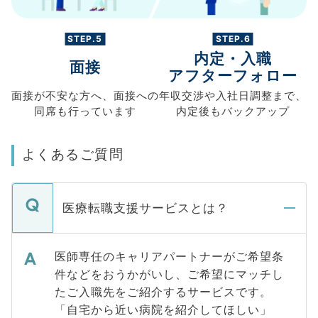
STEP.5
STEP.6
内定・入職
面接
アフターフォロー
面接が不安な方へ、
面接への
年収交渉や
入社日調整まで、
同席も
行っています
内定後もバックアップ
よくあるご質問
医療転職支援サービスとは？
医師専任のキャリアパートナーがご希望条
件などをおうかがいし、ご希望にマッチし
たご入職先をご紹介するサービスです。
「自宅から近い病院を紹介してほしい」