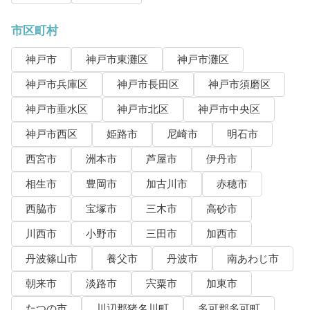
市区町村
神戸市
神戸市東灘区
神戸市灘区
神戸市兵庫区
神戸市長田区
神戸市須磨区
神戸市垂水区
神戸市北区
神戸市中央区
神戸市西区
姫路市
尼崎市
明石市
西宮市
洲本市
芦屋市
伊丹市
相生市
豊岡市
加古川市
赤穂市
西脇市
宝塚市
三木市
高砂市
川西市
小野市
三田市
加西市
丹波篠山市
養父市
丹波市
南あわじ市
朝来市
淡路市
宍粟市
加東市
たつの市
川辺郡猪名川町
多可郡多可町