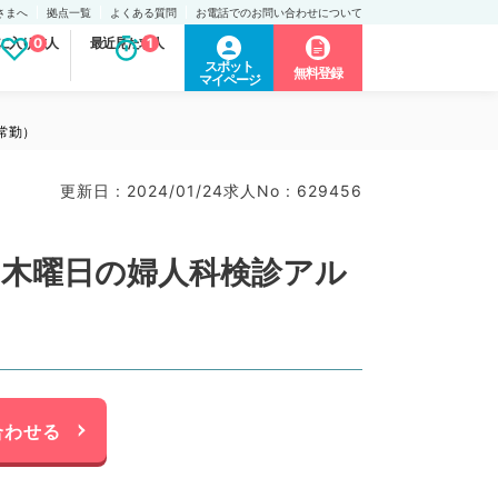
さまへ
拠点一覧
よくある質問
お電話でのお問い合わせについて
に入り求人
0
最近見た求人
1
スポット
無料登録
マイページ
常勤）
更新日 : 2024/01/24
求人No : 629456
4木曜日の婦人科検診アル
合わせる