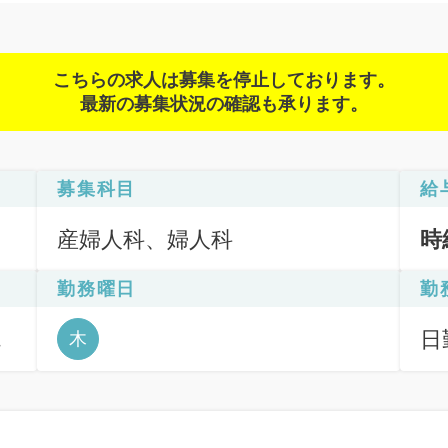
こちらの求人は募集を停止しております。
最新の募集状況の確認も承ります。
募集科目
給
産婦人科、婦人科
時
勤務曜日
勤
体
日
木
6