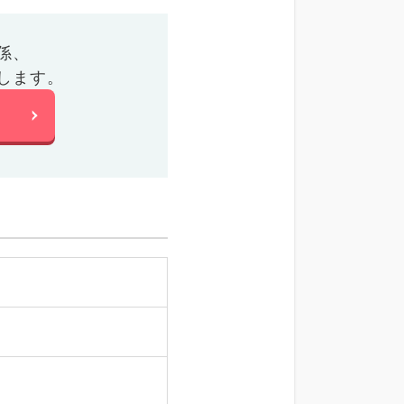
係、
します。