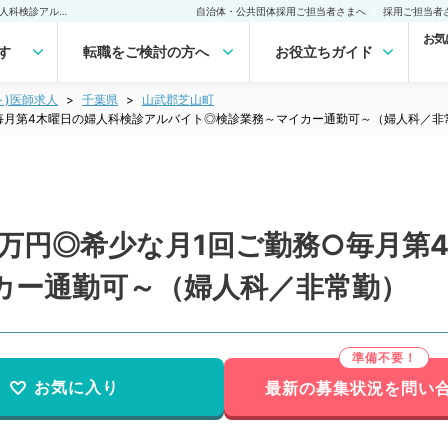
【千葉県／山武郡】時給1万円◎希少な月1回ご勤務○毎月第4木曜日の婦人科検診アルバイト◎検診業務～マイカー通勤可～（婦人科／非常勤）非常勤(アルバイト)の求人｜医師の求人・転職・アルバイトは【マイナビDOCTOR】
自治体・公共団体採用ご担当者さまへ
採用ご担当者
お気
す
転職をご検討の方へ
お役立ちガイド
ト)医師求人
千葉県
山武郡芝山町
毎月第4木曜日の婦人科検診アルバイト◎検診業務～マイカー通勤可～（婦人科／非
万円◎希少な月1回ご勤務○毎月第
カー通勤可～（婦人科／非常勤）
お気に入り
最新の募集状況を問い