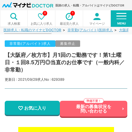
医師の求人・転職・アルバイトはマイナビDOCTOR
0
1
MENU
お気に入り求人
最近見た求人
マイページ
求人検索
医師求人・転職のマイナビDOCTOR
非常勤(アルバイト)医師求人
大阪府
非常勤(アルバイト)求人
募集停止
【大阪府／枚方市】月1回のご勤務です！第1土曜
日・１回8.5万円◎当直のお仕事です（一般内科／
非常勤）
更新日 : 2021/09/29
求人No : 629389
最新の募集状況を
お気に入り
問い合わせる