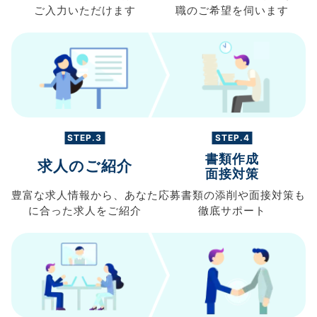
ご入力
いただけます
職の
ご希望を伺います
STEP.3
STEP.4
書類作成
求人のご紹介
面接対策
豊富な求人情報から、
あなた
応募書類の
添削や面接対策も
に合った求人を
ご紹介
徹底サポート