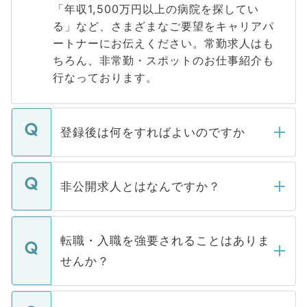
「年収1,500万円以上の病院を探してい
る」など、さまざまなご要望をキャリアパ
ートナーにお伝えください。常勤求人はも
ちろん、非常勤・スポットのお仕事紹介も
行なっております。
登録後は何をすればよいのですか
ご登録いただきましたら、弊社担当者がご
登録内容を確認し、その後メールもしくは
非公開求人とはなんですか？
お電話にて次のステップのご案内をいたし
ます。通常、5営業日以内にはご連絡をせて
マイナビDOCTORで取り扱っている求人の
いただきますので、しばらくお待ちくださ
うち約3割は、Webサイトからご覧いただ
転職・入職を強要されることはありま
い。
けない「非公開求人」です。非公開求人は
せんか？
下記の理由によって、一般には公開してい
ません。
転職・入職を強要することは一切ありませ