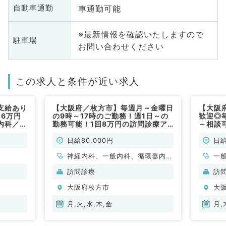
車通勤可能
自動車通勤
※最新情報を確認いたしますので
駐車場
お問い合わせください
この求人と条件が近い求人
支給あり
【大阪府／枚方市】毎週月～金曜日
【大阪
.6万円
の9時～17時のご勤務！週1日～の
歓迎◎
内科／非
勤務可能！1回8万円の訪問診療ア
～相談
ルバイト！（内科系／非常勤）
インの
内科／
日給80,000円
日給
神経内科、一般内科、循環器内
一
科、呼吸器内科、消化器内科、内
訪問診療
訪
分泌・代謝内科、腎臓内科、老年
大阪府枚方市
大
内科、血液内科、膠原病科
月,火,水,木,金
月,