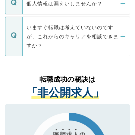
ん。また、仮に応募先から内定をいただい
個人情報は漏えいしませんか？
■応募殺到を避けるため 人気のある医療機
たとしても、ご本人が納得しない限り、内
関を公にしてしまうと、応募が殺到する場
定を承諾する必要はありません。内定先へ
個人情報が漏えいすることはありませんの
合があります。 選考を効率よく行うため
の辞退の連絡はキャリアパートナーが行い
で、ご安心ください。当サイトからの登録
いますぐ転職は考えていないのです
に、医療機関が求める条件に合った人材の
ますので、ご安心ください。
などで収集したご登録者様の個人情報は、
が、これからのキャリアを相談できま
みを人材紹介会社に依頼するケースが増え
ご本人のキャリアアップおよび転職活動の
ています。
すか？
支援を目的に使用いたします。お預かりし
ているすべての個人データはご本人の許可
お気軽にご相談ください。先生専任のキャ
なく、医療機関側に開示したり、第三者に
リアパートナーが将来のご希望などをおう
提供することは一切ありません。また弊社
かがいして、現在の医療機関の状況や紹介
転職成功の秘訣は
は、個人情報の取り扱いについての厳密な
経験をまじえながら、適切なアドバイスを
管理基準を満たした事業者のみに付与され
「非公開求人」
させていただきます。すぐにご転職をされ
る、プライバシーマークを取得済みです。
ない方には、長期的なサポートが可能です
ご登録いただいた個人情報は、SSL（デー
ので、まずはご登録ください。
タ暗号化）によって保護されていますの
で、機密保持に関してもご安心ください。