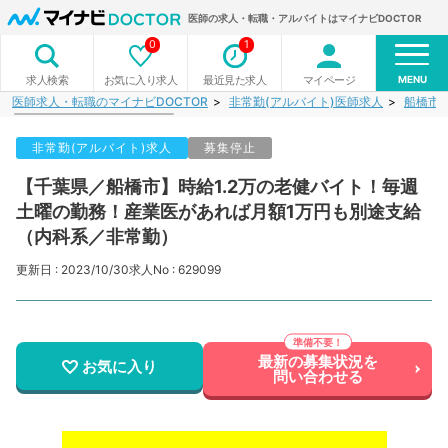
医師の求人・転職・アルバイトはマイナビDOCTOR
0
1
MENU
お気に入り求人
最近見た求人
マイページ
求人検索
医師求人・転職のマイナビDOCTOR
非常勤(アルバイト)医師求人
船橋市
非常勤(アルバイト)求人
募集停止
【千葉県／船橋市】時給1.2万の老健バイト！毎週
土曜の勤務！産業医があれば月額1万円も別途支給
（内科系／非常勤）
更新日 : 2023/10/30
求人No : 629099
最新の募集状況を
お気に入り
問い合わせる