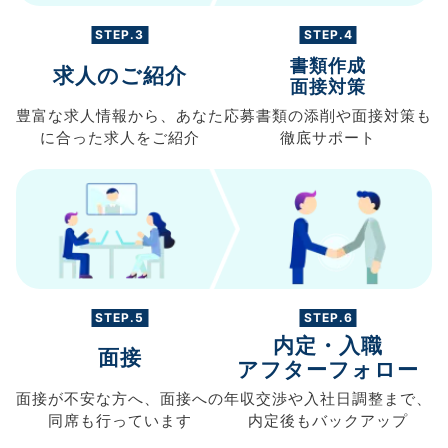
STEP.3
STEP.4
書類作成
求人のご紹介
面接対策
豊富な求人情報から、
あなた
応募書類の
添削や面接対策も
に合った求人を
ご紹介
徹底サポート
STEP.5
STEP.6
内定・入職
面接
アフターフォロー
面接が不安な方へ、
面接への
年収交渉や
入社日調整まで、
同席も
行っています
内定後もバックアップ