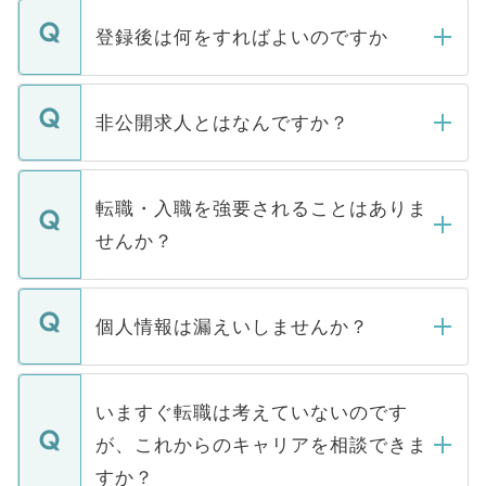
登録後は何をすればよいのですか
ご登録いただきましたら、弊社担当者がご
登録内容を確認し、その後メールもしくは
非公開求人とはなんですか？
お電話にて次のステップのご案内をいたし
ます。通常、5営業日以内にはご連絡をせて
マイナビDOCTORで取り扱っている求人の
いただきますので、しばらくお待ちくださ
うち約3割は、Webサイトからご覧いただ
転職・入職を強要されることはありま
い。
けない「非公開求人」です。非公開求人は
せんか？
下記の理由によって、一般には公開してい
ません。
転職・入職を強要することは一切ありませ
ん。また、仮に応募先から内定をいただい
個人情報は漏えいしませんか？
■応募殺到を避けるため 人気のある医療機
たとしても、ご本人が納得しない限り、内
関を公にしてしまうと、応募が殺到する場
定を承諾する必要はありません。内定先へ
個人情報が漏えいすることはありませんの
合があります。 選考を効率よく行うため
の辞退の連絡はキャリアパートナーが行い
で、ご安心ください。当サイトからの登録
いますぐ転職は考えていないのです
に、医療機関が求める条件に合った人材の
ますので、ご安心ください。
などで収集したご登録者様の個人情報は、
が、これからのキャリアを相談できま
みを人材紹介会社に依頼するケースが増え
ご本人のキャリアアップおよび転職活動の
ています。
すか？