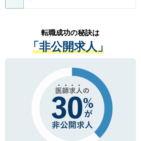
支援を目的に使用いたします。お預かりし
ているすべての個人データはご本人の許可
お気軽にご相談ください。先生専任のキャ
なく、医療機関側に開示したり、第三者に
リアパートナーが将来のご希望などをおう
提供することは一切ありません。また弊社
かがいして、現在の医療機関の状況や紹介
転職成功の秘訣は
は、個人情報の取り扱いについての厳密な
経験をまじえながら、適切なアドバイスを
管理基準を満たした事業者のみに付与され
「非公開求人」
させていただきます。すぐにご転職をされ
る、プライバシーマークを取得済みです。
ない方には、長期的なサポートが可能です
ご登録いただいた個人情報は、SSL（デー
ので、まずはご登録ください。
タ暗号化）によって保護されていますの
で、機密保持に関してもご安心ください。