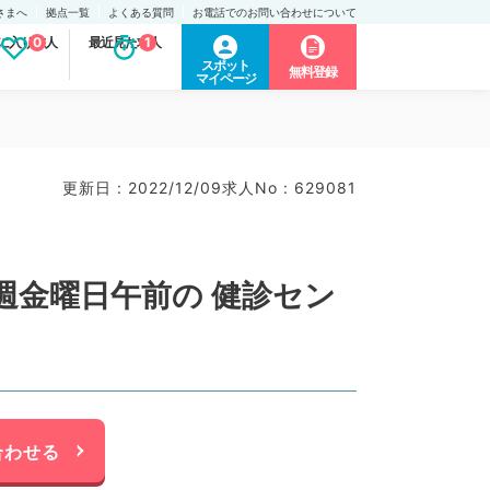
さまへ
拠点一覧
よくある質問
お電話でのお問い合わせについて
に入り求人
0
最近見た求人
1
スポット
無料登録
マイページ
更新日 : 2022/12/09
求人No : 629081
週金曜日午前の 健診セン
合わせる