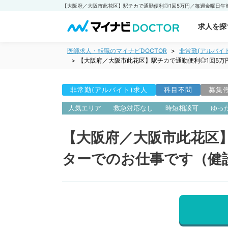
求人を探
医師求人・転職のマイナビDOCTOR
非常勤(アルバイ
【大阪府／大阪市此花区】駅チカで通勤便利◎1回5万
非常勤(アルバイト)求人
科目不問
募集
人気エリア
救急対応なし
時短相談可
ゆっ
【大阪府／大阪市此花区】
ターでのお仕事です（健