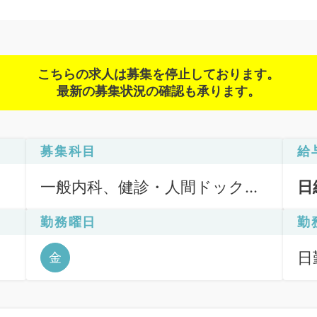
こちらの求人は募集を停止しております。
最新の募集状況の確認も承ります。
募集科目
給
一般内科、健診・人間ドック、
日
科目不問
勤務曜日
勤
日勤
金
:0