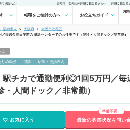
【大阪府／大阪市此花区】駅チカで通勤便利◎1回5万円／毎週金曜日午前の 健診センターでのお仕事です（健診・人間ドック／非常勤）非常勤(アルバイト)の求人｜医師の求人・転職・アルバイトは【マイナビDOCTOR】
自治体・公共団体採用ご担当者さまへ
採用ご担当者
お気
す
転職をご検討の方へ
お役立ちガイド
ト)医師求人
大阪府
大阪市此花区
円／毎週金曜日午前の 健診センターでのお仕事です（健診・人間ドック／非常勤）
停止
たりめ勤務
健診
駅近・徒歩圏内
駅チカで通勤便利◎1回5万円／毎
診・人間ドック／非常勤）
お気に入り
最新の募集状況を問い