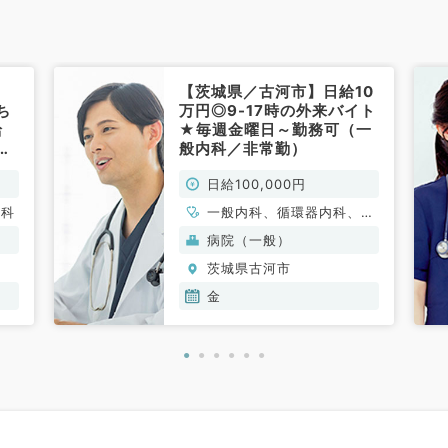
【茨城県／古河市】日給10
ち
万円◎9-17時の外来バイト
給
★毎週金曜日～勤務可（一
円★
般内科／非常勤）
の
日給100,000円
神
内科
一般内科、循環器内科、呼
吸器内科、消化器内科、内
病院（一般）
分泌・代謝内科
茨城県古河市
金