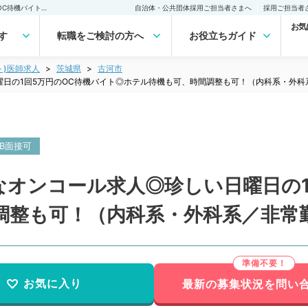
【茨城県／古河市】希少なオンコール求人◎珍しい日曜日の1回5万円のOC待機バイト◎ホテル待機も可、時間調整も可！（内科系・外科系／非常勤）非常勤(アルバイト)の求人｜医師の求人・転職・アルバイトは【マイナビDOCTOR】
自治体・公共団体採用ご担当者さまへ
採用ご担当者
お気
す
転職をご検討の方へ
お役立ちガイド
ト)医師求人
茨城県
古河市
日の1回5万円のOC待機バイト◎ホテル待機も可、時間調整も可！（内科系・外科
EB面接可
なオンコール求人◎珍しい日曜日の1
調整も可！（内科系・外科系／非常
お気に入り
最新の募集状況を問い