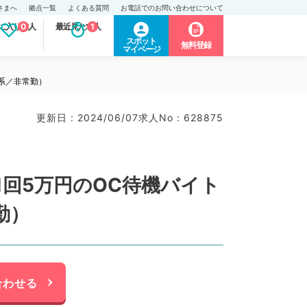
さまへ
拠点一覧
よくある質問
お電話でのお問い合わせについて
に入り求人
0
最近見た求人
1
スポット
無料登録
マイページ
系／非常勤）
更新日 : 2024/06/07
求人No : 628875
回5万円のOC待機バイト
勤）
合わせる