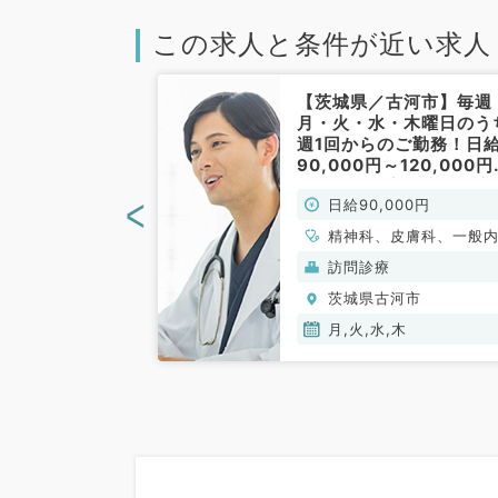
この求人と条件が近い求人
河市】第1・
【茨城県／古河市】毎週
曜日勤務／18
月・火・水・木曜日のう
1回50,000
週1回からのご勤務！日
ール待機のお仕
90,000円～120,000
内科・精神科・
施設・個人宅の訪問診療
<
00円
日給90,000円
勤)
お仕事です(内科系・精
科・皮膚科／非常勤)
皮膚科、一般内科
精神科、皮膚科、一般
(保険診療)
訪問診療
河市
茨城県古河市
月,火,水,木