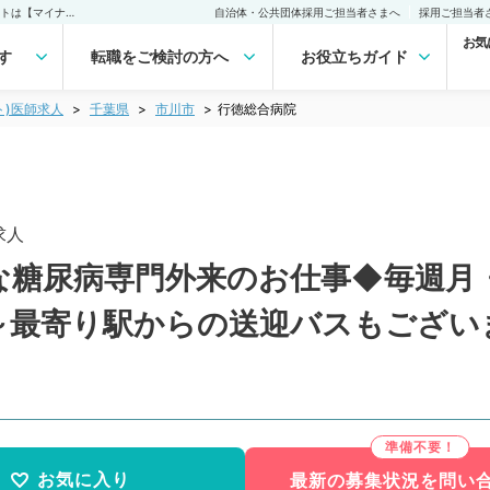
行徳総合病院(非常勤(アルバイト))の求人｜医師の求人・転職・アルバイトは【マイナビDOCTOR】
自治体・公共団体採用ご担当者さまへ
採用ご担当者
お気
す
転職をご検討の方へ
お役立ちガイド
ト)医師求人
千葉県
市川市
行徳総合病院
求人
な糖尿病専門外来のお仕事◆毎週月
～最寄り駅からの送迎バスもござい
お気に入り
最新の募集状況を問い