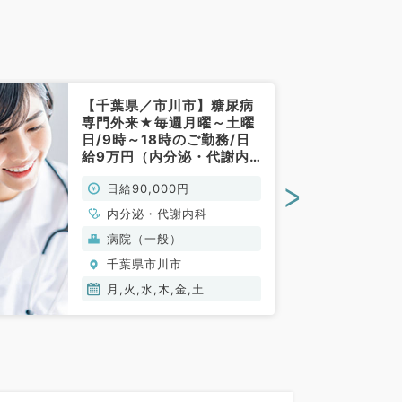
【千葉県／市川市】糖尿病
専門外来★毎週月曜～土曜
日/9時～18時のご勤務/日
給9万円（内分泌・代謝内
科／非常勤）
>
日給90,000円
内分泌・代謝内科
病院（一般）
千葉県市川市
月,火,水,木,金,土