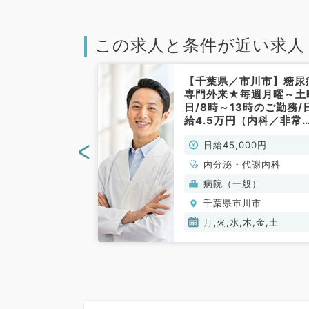
この求人と条件が近い求人
市川市】★毎週
【千葉県／市川市】糖尿
アルバイト／1
専門外来★毎週月曜～土
+インセンティブ
日/8時～13時のご勤務/
科系／非常勤）
給4.5万円（内科／非常
勤）
<
00円
日給45,000円
、循環器内科、呼
内分泌・代謝内科
、消化器内科、内
般）
病院（一般）
謝内科、腎臓内科
川市
千葉県市川市
月,火,水,木,金,土