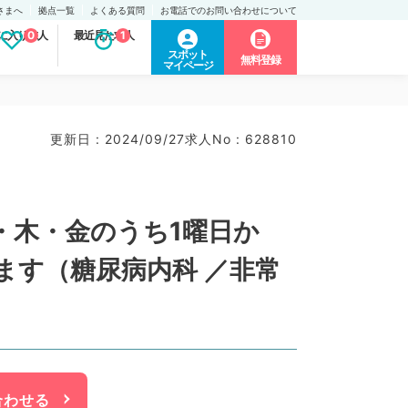
さまへ
拠点一覧
よくある質問
お電話でのお問い合わせについて
に入り求人
0
最近見た求人
1
スポット
無料登録
マイページ
更新日 : 2024/09/27
求人No : 628810
・木・金のうち1曜日か
ます（糖尿病内科 ／非常
合わせる