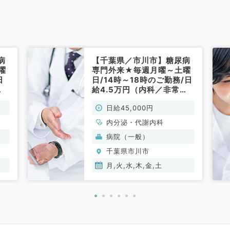
病
【千葉県／市川市】糖尿病
曜
専門外来★毎週月曜～土曜
日
日/14時～18時のご勤務/日
給4.5万円（内科／非常
勤）
日給45,000円
内分泌・代謝内科
病院（一般）
千葉県市川市
月,火,水,木,金,土