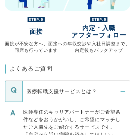
STEP.5
STEP.6
内定・入職
面接
アフターフォロー
面接が不安な方へ、
面接への
年収交渉や
入社日調整まで、
同席も
行っています
内定後もバックアップ
よくあるご質問
医療転職支援サービスとは？
医師専任のキャリアパートナーがご希望条
件などをおうかがいし、ご希望にマッチし
たご入職先をご紹介するサービスです。
「自宅から近い病院を紹介してほしい」