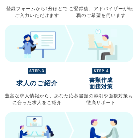
登録フォームから
1分ほどで
ご登録後、
アドバイザーが転
ご入力
いただけます
職の
ご希望を伺います
STEP.3
STEP.4
書類作成
求人のご紹介
面接対策
豊富な求人情報から、
あなた
応募書類の
添削や面接対策も
に合った求人を
ご紹介
徹底サポート