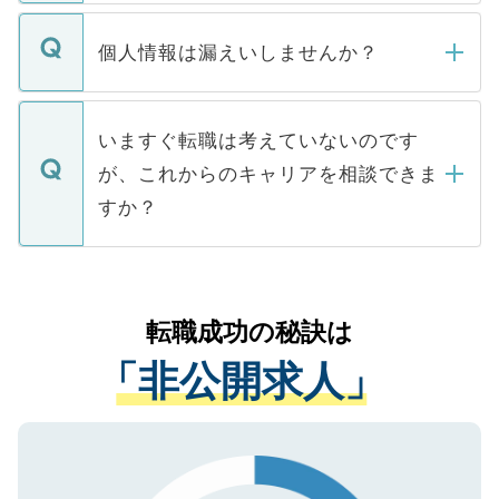
ません。
転職・入職を強要することは一切ありませ
ん。また、仮に応募先から内定をいただい
個人情報は漏えいしませんか？
■応募殺到を避けるため 人気のある医療機
たとしても、ご本人が納得しない限り、内
関を公にしてしまうと、応募が殺到する場
定を承諾する必要はありません。内定先へ
個人情報が漏えいすることはありませんの
合があります。 選考を効率よく行うため
の辞退の連絡はキャリアパートナーが行い
で、ご安心ください。当サイトからの登録
いますぐ転職は考えていないのです
に、医療機関が求める条件に合った人材の
ますので、ご安心ください。
などで収集したご登録者様の個人情報は、
が、これからのキャリアを相談できま
みを人材紹介会社に依頼するケースが増え
ご本人のキャリアアップおよび転職活動の
ています。
すか？
支援を目的に使用いたします。お預かりし
ているすべての個人データはご本人の許可
お気軽にご相談ください。先生専任のキャ
なく、医療機関側に開示したり、第三者に
リアパートナーが将来のご希望などをおう
提供することは一切ありません。また弊社
かがいして、現在の医療機関の状況や紹介
転職成功の秘訣は
は、個人情報の取り扱いについての厳密な
経験をまじえながら、適切なアドバイスを
管理基準を満たした事業者のみに付与され
「非公開求人」
させていただきます。すぐにご転職をされ
る、プライバシーマークを取得済みです。
ない方には、長期的なサポートが可能です
ご登録いただいた個人情報は、SSL（デー
ので、まずはご登録ください。
タ暗号化）によって保護されていますの
で、機密保持に関してもご安心ください。