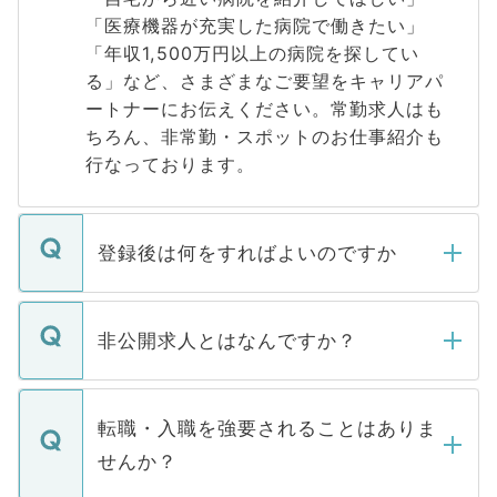
「医療機器が充実した病院で働きたい」
「年収1,500万円以上の病院を探してい
る」など、さまざまなご要望をキャリアパ
ートナーにお伝えください。常勤求人はも
ちろん、非常勤・スポットのお仕事紹介も
行なっております。
登録後は何をすればよいのですか
ご登録いただきましたら、弊社担当者がご
登録内容を確認し、その後メールもしくは
非公開求人とはなんですか？
お電話にて次のステップのご案内をいたし
ます。通常、5営業日以内にはご連絡をせて
マイナビDOCTORで取り扱っている求人の
いただきますので、しばらくお待ちくださ
うち約3割は、Webサイトからご覧いただ
転職・入職を強要されることはありま
い。
けない「非公開求人」です。非公開求人は
せんか？
下記の理由によって、一般には公開してい