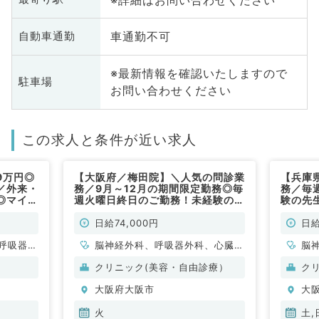
車通勤不可
自動車通勤
※最新情報を確認いたしますので
駐車場
お問い合わせください
この求人と条件が近い求人
9万円◎
【大阪府／梅田院】＼人気の問診業
【兵庫
／外来・
務／9月～12月の期間限定勤務◎毎
務／毎
◎マイカ
週火曜日終日のご勤務！未経験の先
験の先
（一般内
生もレクチャーがあるので安心です
心です
◎（科目不問／非常勤）
日給74,000円
日給
呼吸器内
脳神経外科、呼吸器外科、心臓血
脳
・代謝内
管外科、皮膚科、一般内科、循環
管
クリニック(美容・自由診療）
ク
器内科、呼吸器内科、消化器内
器
大阪府大阪市
大
科、内分泌・代謝内科、外科系全
科
般、一般外科、消化器外科、美容
般
火
土,