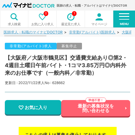
医師の求人・転職・アルバイトはマイナビDOCTOR
0
1
MENU
お気に入り求人
最近見た求人
マイページ
求人検索
医師求人・転職のマイナビDOCTOR
非常勤(アルバイト)医師求人
大阪府
非常勤(アルバイト)求人
募集停止
【大阪府／大阪市鶴見区】交通費支給あり◎第2・
4週目土曜日午前バイト・1コマ3.85万円◎内科外
来のお仕事です（一般内科／非常勤）
更新日 : 2022/11/22
求人No : 628662
最新の募集状況を
お気に入り
問い合わせる
こちらの求人は募集を停止しております。