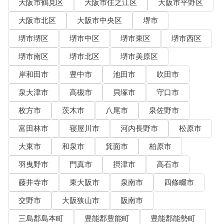
大阪市鶴見区
大阪市住之江区
大阪市平野区
大阪市北区
大阪市中央区
堺市
堺市堺区
堺市中区
堺市東区
堺市西区
堺市南区
堺市北区
堺市美原区
岸和田市
豊中市
池田市
吹田市
泉大津市
高槻市
貝塚市
守口市
枚方市
茨木市
八尾市
泉佐野市
富田林市
寝屋川市
河内長野市
松原市
大東市
和泉市
箕面市
柏原市
羽曳野市
門真市
摂津市
高石市
藤井寺市
東大阪市
泉南市
四條畷市
交野市
大阪狭山市
阪南市
三島郡島本町
豊能郡豊能町
豊能郡能勢町