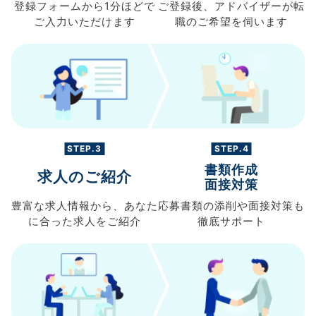
登録フォームから
1分ほどで
ご登録後、
アドバイザーが転
ご入力
いただけます
職の
ご希望を伺います
STEP.3
STEP.4
書類作成
求人のご紹介
面接対策
豊富な求人情報から、
あなた
応募書類の
添削や面接対策も
に合った求人を
ご紹介
徹底サポート