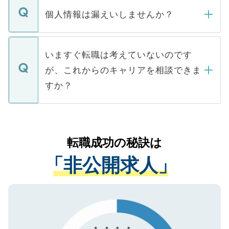
ん。また、仮に応募先から内定をいただい
個人情報は漏えいしませんか？
■応募殺到を避けるため 人気のある医療機
たとしても、ご本人が納得しない限り、内
関を公にしてしまうと、応募が殺到する場
定を承諾する必要はありません。内定先へ
個人情報が漏えいすることはありませんの
合があります。 選考を効率よく行うため
の辞退の連絡はキャリアパートナーが行い
で、ご安心ください。当サイトからの登録
いますぐ転職は考えていないのです
に、医療機関が求める条件に合った人材の
ますので、ご安心ください。
などで収集したご登録者様の個人情報は、
が、これからのキャリアを相談できま
みを人材紹介会社に依頼するケースが増え
ご本人のキャリアアップおよび転職活動の
ています。
すか？
支援を目的に使用いたします。お預かりし
ているすべての個人データはご本人の許可
お気軽にご相談ください。先生専任のキャ
なく、医療機関側に開示したり、第三者に
リアパートナーが将来のご希望などをおう
提供することは一切ありません。また弊社
かがいして、現在の医療機関の状況や紹介
転職成功の秘訣は
は、個人情報の取り扱いについての厳密な
経験をまじえながら、適切なアドバイスを
管理基準を満たした事業者のみに付与され
「非公開求人」
させていただきます。すぐにご転職をされ
る、プライバシーマークを取得済みです。
ない方には、長期的なサポートが可能です
ご登録いただいた個人情報は、SSL（デー
ので、まずはご登録ください。
タ暗号化）によって保護されていますの
で、機密保持に関してもご安心ください。