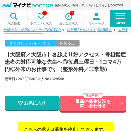
医師の求人・転職・アルバイトはマイナビDOCTOR
0
1
MENU
お気に入り求人
最近見た求人
マイページ
求人検索
医師求人・転職のマイナビDOCTOR
非常勤(アルバイト)医師求人
大阪府
非常勤(アルバイト)求人
募集停止
【大阪府／大阪市】各線より好アクセス・骨粗鬆症
患者の対応可能な先生へ◎毎週土曜日・1コマ4万
円◎外来のお仕事です（整形外科／非常勤）
更新日 : 2022/06/08
求人No : 628598
最新の募集状況を
お気に入り
問い合わせる
こちらの求人は募集を停止しております。