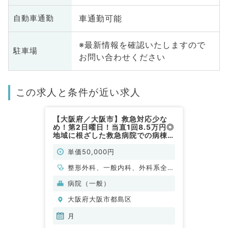
車通勤可能
自動車通勤
※最新情報を確認いたしますので
駐車場
お問い合わせください
この求人と条件が近い求人
【大阪府／大阪市】救急対応少な
め！第2日曜日！当直1回8.5万円◎
地域に根ざした救急病院での病棟管
理・救急対応のお仕事（内科・整形
外科／非常勤）
単価50,000円
整形外科、一般内科、外科系全
般、一般外科
病院（一般）
大阪府大阪市都島区
月