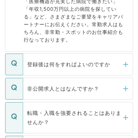
「医療機器が充実した病院で働きたい」
「年収1,500万円以上の病院を探してい
る」など、さまざまなご要望をキャリアパ
ートナーにお伝えください。常勤求人はも
ちろん、非常勤・スポットのお仕事紹介も
行なっております。
登録後は何をすればよいのですか
ご登録いただきましたら、弊社担当者がご
登録内容を確認し、その後メールもしくは
非公開求人とはなんですか？
お電話にて次のステップのご案内をいたし
ます。通常、5営業日以内にはご連絡をせて
マイナビDOCTORで取り扱っている求人の
いただきますので、しばらくお待ちくださ
うち約3割は、Webサイトからご覧いただ
転職・入職を強要されることはありま
い。
けない「非公開求人」です。非公開求人は
せんか？
下記の理由によって、一般には公開してい
ません。
転職・入職を強要することは一切ありませ