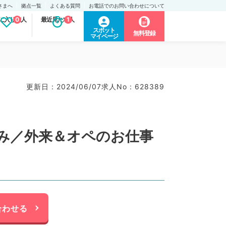
さまへ
拠点一覧
よくある質問
お電話でのお問い合わせについて
に入り求人
0
最近見た求人
1
スポット
無料登録
マイページ
更新日 : 2024/06/07
求人No : 628389
み／外来＆オペのお仕事
合わせる