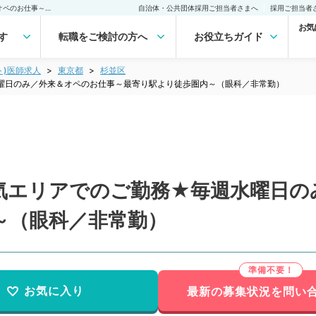
【東京都／杉並区】★人気エリアでのご勤務★毎週水曜日のみ／外来＆オペのお仕事～最寄り駅より徒歩圏内～（眼科／非常勤）非常勤(アルバイト)の求人｜医師の求人・転職・アルバイトは【マイナビDOCTOR】
自治体・公共団体採用ご担当者さまへ
採用ご担当者
お気
す
転職をご検討の方へ
お役立ちガイド
ト)医師求人
東京都
杉並区
曜日のみ／外来＆オペのお仕事～最寄り駅より徒歩圏内～（眼科／非常勤）
気エリアでのご勤務★毎週水曜日の
～（眼科／非常勤）
お気に入り
最新の募集状況を問い