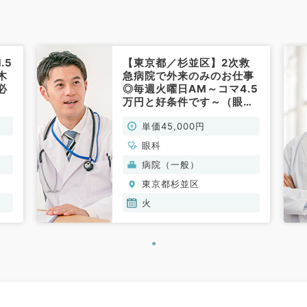
.5
【東京都／杉並区】2次救
木
急病院で外来のみのお仕事
必
◎毎週火曜日AM～コマ4.5
万円と好条件です～（眼科
／非常勤）
単価45,000円
眼科
病院（一般）
東京都杉並区
火