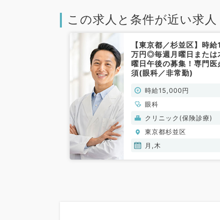
この求人と条件が近い求人
【東京都／杉並区】時給1
万円◎毎週月曜日または
曜日午後の募集！専門医
須(眼科／非常勤)
時給15,000円
眼科
クリニック(保険診療)
東京都杉並区
月,木