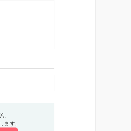
係、
します。