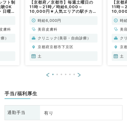
シフト制
【京都府／京都市】毎週土曜日の
【京都
験OK
11時～21時／時給6,000～
11時～
・日曜
10,000円★人気エリアの駅チカク
10,0
ニックに
リニックにてカウンセリング・施術
リニッ
です（皮
のお仕事です♪（美容皮膚科／非常
のお仕
時給6,000円
時給
勤）
勤）
皮膚科
美容皮膚科
美
診療）
クリニック(美容・自由診療）
ク
京都府京都市下京区
京
土
土
<
>
手当/福利厚生
有り
通勤手当