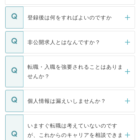
登録後は何をすればよいのですか
ご登録いただきましたら、弊社担当者がご
登録内容を確認し、その後メールもしくは
非公開求人とはなんですか？
お電話にて次のステップのご案内をいたし
ます。通常、5営業日以内にはご連絡をせて
マイナビDOCTORで取り扱っている求人の
いただきますので、しばらくお待ちくださ
うち約3割は、Webサイトからご覧いただ
転職・入職を強要されることはありま
い。
けない「非公開求人」です。非公開求人は
せんか？
下記の理由によって、一般には公開してい
ません。
転職・入職を強要することは一切ありませ
ん。また、仮に応募先から内定をいただい
個人情報は漏えいしませんか？
■応募殺到を避けるため 人気のある医療機
たとしても、ご本人が納得しない限り、内
関を公にしてしまうと、応募が殺到する場
定を承諾する必要はありません。内定先へ
個人情報が漏えいすることはありませんの
合があります。 選考を効率よく行うため
の辞退の連絡はキャリアパートナーが行い
で、ご安心ください。当サイトからの登録
いますぐ転職は考えていないのです
に、医療機関が求める条件に合った人材の
ますので、ご安心ください。
などで収集したご登録者様の個人情報は、
が、これからのキャリアを相談できま
みを人材紹介会社に依頼するケースが増え
ご本人のキャリアアップおよび転職活動の