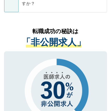
ています。
すか？
支援を目的に使用いたします。お預かりし
ているすべての個人データはご本人の許可
お気軽にご相談ください。先生専任のキャ
なく、医療機関側に開示したり、第三者に
リアパートナーが将来のご希望などをおう
提供することは一切ありません。また弊社
かがいして、現在の医療機関の状況や紹介
転職成功の秘訣は
は、個人情報の取り扱いについての厳密な
経験をまじえながら、適切なアドバイスを
管理基準を満たした事業者のみに付与され
「非公開求人」
させていただきます。すぐにご転職をされ
る、プライバシーマークを取得済みです。
ない方には、長期的なサポートが可能です
ご登録いただいた個人情報は、SSL（デー
ので、まずはご登録ください。
タ暗号化）によって保護されていますの
で、機密保持に関してもご安心ください。