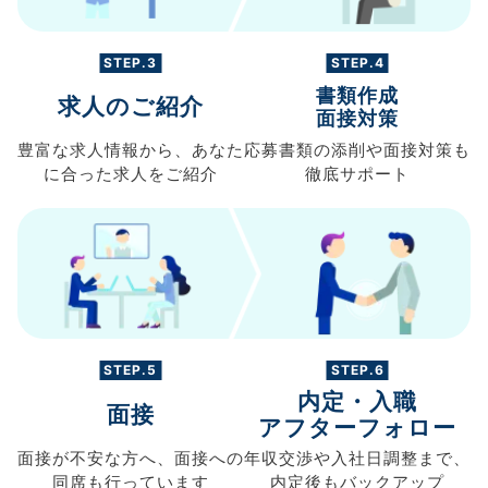
STEP.3
STEP.4
書類作成
求人のご紹介
面接対策
豊富な求人情報から、
あなた
応募書類の
添削や面接対策も
に合った求人を
ご紹介
徹底サポート
STEP.5
STEP.6
内定・入職
面接
アフターフォロー
面接が不安な方へ、
面接への
年収交渉や
入社日調整まで、
同席も
行っています
内定後もバックアップ