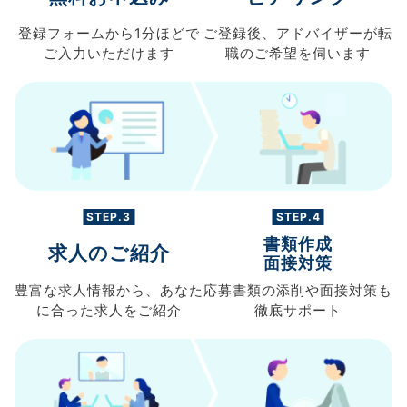
登録フォームから
1分ほどで
ご登録後、
アドバイザーが転
ご入力
いただけます
職の
ご希望を伺います
STEP.3
STEP.4
書類作成
求人のご紹介
面接対策
豊富な求人情報から、
あなた
応募書類の
添削や面接対策も
に合った求人を
ご紹介
徹底サポート