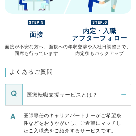
STEP.5
STEP.6
内定・入職
面接
アフターフォロー
面接が不安な方へ、
面接への
年収交渉や
入社日調整まで、
同席も
行っています
内定後もバックアップ
よくあるご質問
医療転職支援サービスとは？
医師専任のキャリアパートナーがご希望条
件などをおうかがいし、ご希望にマッチし
たご入職先をご紹介するサービスです。