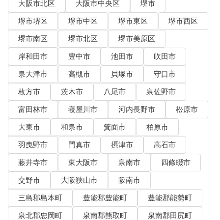
大阪市北区
大阪市中央区
堺市
堺市堺区
堺市中区
堺市東区
堺市西区
堺市南区
堺市北区
堺市美原区
岸和田市
豊中市
池田市
吹田市
泉大津市
高槻市
貝塚市
守口市
枚方市
茨木市
八尾市
泉佐野市
富田林市
寝屋川市
河内長野市
松原市
大東市
和泉市
箕面市
柏原市
羽曳野市
門真市
摂津市
高石市
藤井寺市
東大阪市
泉南市
四條畷市
交野市
大阪狭山市
阪南市
三島郡島本町
豊能郡豊能町
豊能郡能勢町
泉北郡忠岡町
泉南郡熊取町
泉南郡田尻町