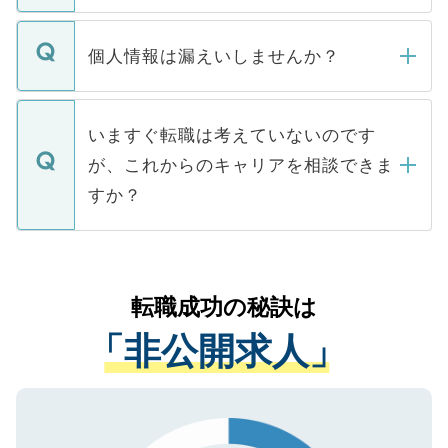
ません。
転職・入職を強要することは一切ありませ
ん。また、仮に応募先から内定をいただい
個人情報は漏えいしませんか？
■応募殺到を避けるため 人気のある医療機
たとしても、ご本人が納得しない限り、内
関を公にしてしまうと、応募が殺到する場
定を承諾する必要はありません。内定先へ
個人情報が漏えいすることはありませんの
合があります。 選考を効率よく行うため
の辞退の連絡はキャリアパートナーが行い
で、ご安心ください。当サイトからの登録
いますぐ転職は考えていないのです
に、医療機関が求める条件に合った人材の
ますので、ご安心ください。
などで収集したご登録者様の個人情報は、
が、これからのキャリアを相談できま
みを人材紹介会社に依頼するケースが増え
ご本人のキャリアアップおよび転職活動の
ています。
すか？
支援を目的に使用いたします。お預かりし
ているすべての個人データはご本人の許可
お気軽にご相談ください。先生専任のキャ
なく、医療機関側に開示したり、第三者に
リアパートナーが将来のご希望などをおう
提供することは一切ありません。また弊社
かがいして、現在の医療機関の状況や紹介
転職成功の秘訣は
は、個人情報の取り扱いについての厳密な
経験をまじえながら、適切なアドバイスを
管理基準を満たした事業者のみに付与され
「非公開求人」
させていただきます。すぐにご転職をされ
る、プライバシーマークを取得済みです。
ない方には、長期的なサポートが可能です
ご登録いただいた個人情報は、SSL（デー
ので、まずはご登録ください。
タ暗号化）によって保護されていますの
で、機密保持に関してもご安心ください。