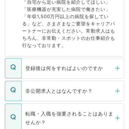
「自宅から近い病院を紹介してほしい」
「医療機器が充実した病院で働きたい」
「年収1,500万円以上の病院を探してい
る」など、さまざまなご要望をキャリアパ
ートナーにお伝えください。常勤求人はも
ちろん、非常勤・スポットのお仕事紹介も
行なっております。
登録後は何をすればよいのですか
ご登録いただきましたら、弊社担当者がご
登録内容を確認し、その後メールもしくは
非公開求人とはなんですか？
お電話にて次のステップのご案内をいたし
ます。通常、5営業日以内にはご連絡をせて
マイナビDOCTORで取り扱っている求人の
いただきますので、しばらくお待ちくださ
うち約3割は、Webサイトからご覧いただ
転職・入職を強要されることはありま
い。
けない「非公開求人」です。非公開求人は
せんか？
下記の理由によって、一般には公開してい