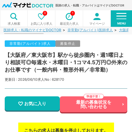
医師の求人・転職・アルバイトはマイナビDOCTOR
0
1
MENU
お気に入り求人
最近見た求人
マイページ
求人検索
医師求人・転職のマイナビDOCTOR
非常勤(アルバイト)医師求人
大阪府
非常勤(アルバイト)求人
募集停止
【大阪府／東大阪市】駅から徒歩圏内・週1曜日よ
り相談可◎毎週水・木曜日・1コマ4.5万円◎外来の
お仕事です（一般内科・整形外科／非常勤）
更新日 : 2026/06/10
求人No : 628170
最新の募集状況を
お気に入り
問い合わせる
こちらの求人は募集を停止しております。