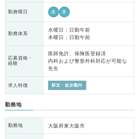
水
木
勤務曜日
水曜日 : 日勤午前
勤務体系
木曜日 : 日勤午前
医師免許、保険医登録済
応募資格・
内科および整形外科対応が可能な
経験
先生
求人特徴
駅近・徒歩圏内
勤務地
大阪府東大阪市
勤務地