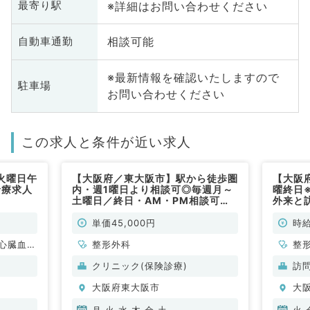
※詳細はお問い合わせください
最寄り駅
相談可能
自動車通勤
※最新情報を確認いたしますので
駐車場
お問い合わせください
この求人と条件が近い求人
火曜日午
【大阪府／東大阪市】駅から徒歩圏
【大阪
診療求人
内・週1曜日より相談可◎毎週月～
曜終日
）
土曜日／終日・AM・PM相談可
外来と
能・1コマ4万円◎外来のお仕事で
求人で
す（整形外科／非常勤）
単価45,000円
時給
心臓血管
整形外科
整
外科、消
クリニック(保険診療)
訪
大阪府東大阪市
大
月,火,水,木,金,土
火,