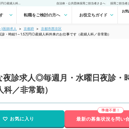
【京都府／京都市】希少な夜診求人◎毎週月・水曜日夜診・時給1～1.5万円◎産婦人科外来のお仕事です（産婦人科／非常勤）非常勤(アルバイト)の求人｜医師の求人・転職・アルバイトは【マイナビDOCTOR】
自治体・公共団体採用ご担当者さまへ
採用ご担当者
お気
す
転職をご検討の方へ
お役立ちガイド
ト)医師求人
京都府
京都市西京区
診・時給1～1.5万円◎産婦人科外来のお仕事です（産婦人科／非常勤）
夜診求人◎毎週月・水曜日夜診・時給
人科／非常勤）
お気に入り
最新の募集状況を問い