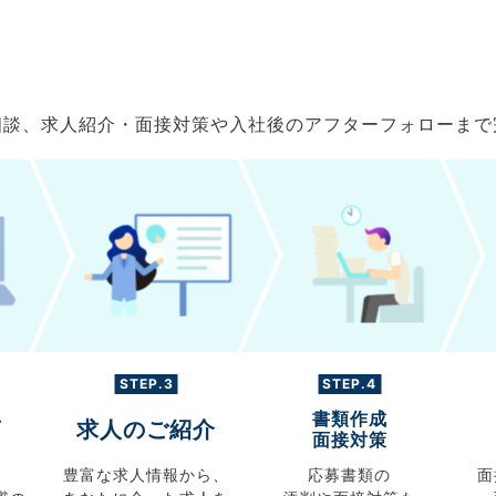
ご相談、求人紹介・面接対策や入社後のアフターフォローま
STEP.3
STEP.4
書類作成
グ
求人のご紹介
面接対策
豊富な求人情報から、
応募書類の
面