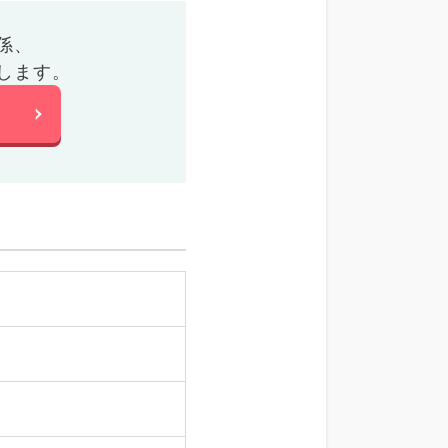
係、
します。