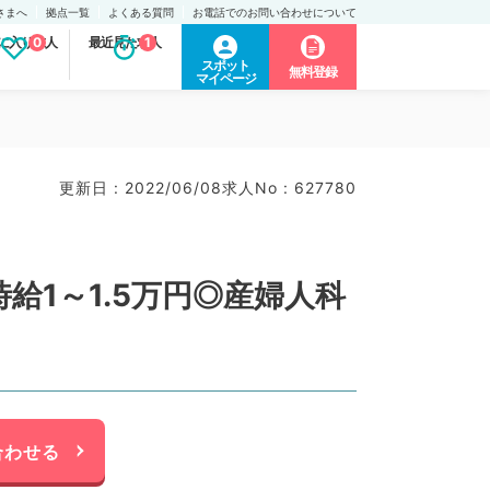
さまへ
拠点一覧
よくある質問
お電話でのお問い合わせについて
に入り求人
0
最近見た求人
1
スポット
無料登録
マイページ
更新日 : 2022/06/08
求人No : 627780
1～1.5万円◎産婦人科
合わせる