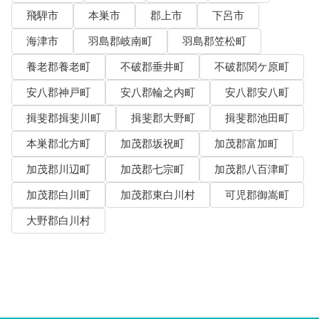
飛騨市
本巣市
郡上市
下呂市
海津市
羽島郡岐南町
羽島郡笠松町
養老郡養老町
不破郡垂井町
不破郡関ケ原町
安八郡神戸町
安八郡輪之内町
安八郡安八町
揖斐郡揖斐川町
揖斐郡大野町
揖斐郡池田町
本巣郡北方町
加茂郡坂祝町
加茂郡富加町
加茂郡川辺町
加茂郡七宗町
加茂郡八百津町
加茂郡白川町
加茂郡東白川村
可児郡御嵩町
大野郡白川村