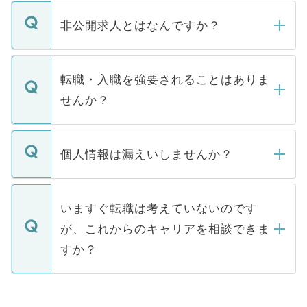
ご登録いただきましたら、弊社担当者がご
登録内容を確認し、その後メールもしくは
非公開求人とはなんですか？
お電話にて次のステップのご案内をいたし
ます。通常、5営業日以内にはご連絡をせて
マイナビDOCTORで取り扱っている求人の
いただきますので、しばらくお待ちくださ
うち約3割は、Webサイトからご覧いただ
転職・入職を強要されることはありま
い。
けない「非公開求人」です。非公開求人は
せんか？
下記の理由によって、一般には公開してい
ません。
転職・入職を強要することは一切ありませ
ん。また、仮に応募先から内定をいただい
個人情報は漏えいしませんか？
■応募殺到を避けるため 人気のある医療機
たとしても、ご本人が納得しない限り、内
関を公にしてしまうと、応募が殺到する場
定を承諾する必要はありません。内定先へ
個人情報が漏えいすることはありませんの
合があります。 選考を効率よく行うため
の辞退の連絡はキャリアパートナーが行い
で、ご安心ください。当サイトからの登録
いますぐ転職は考えていないのです
に、医療機関が求める条件に合った人材の
ますので、ご安心ください。
などで収集したご登録者様の個人情報は、
が、これからのキャリアを相談できま
みを人材紹介会社に依頼するケースが増え
ご本人のキャリアアップおよび転職活動の
ています。
すか？
支援を目的に使用いたします。お預かりし
ているすべての個人データはご本人の許可
お気軽にご相談ください。先生専任のキャ
なく、医療機関側に開示したり、第三者に
リアパートナーが将来のご希望などをおう