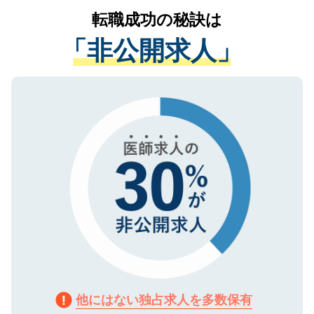
提供することは一切ありません。また弊社
かがいして、現在の医療機関の状況や紹介
転職成功の秘訣は
は、個人情報の取り扱いについての厳密な
経験をまじえながら、適切なアドバイスを
管理基準を満たした事業者のみに付与され
「非公開求人」
させていただきます。すぐにご転職をされ
る、プライバシーマークを取得済みです。
ない方には、長期的なサポートが可能です
ご登録いただいた個人情報は、SSL（デー
ので、まずはご登録ください。
タ暗号化）によって保護されていますの
で、機密保持に関してもご安心ください。
他にはない独占求人を多数保有