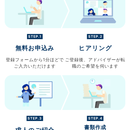
STEP.1
STEP.2
無料お申込み
ヒアリング
登録フォームから
1分ほどで
ご登録後、
アドバイザーが転
ご入力
いただけます
職の
ご希望を伺います
STEP.3
STEP.4
書類作成