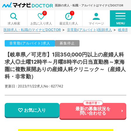
医師の求人・転職・アルバイトはマイナビDOCTOR
0
1
MENU
お気に入り求人
最近見た求人
マイページ
求人検索
医師求人・転職のマイナビDOCTOR
非常勤(アルバイト)医師求人
岐阜県
非常勤(アルバイト)求人
募集停止
【岐阜県／可児市】1回350,000円以上の産婦人科
求人◎土曜12時半～月曜8時半の日当直勤務～東海
圏に複数展開ありの産婦人科クリニック～（産婦人
科・非常勤）
更新日 : 2023/11/22
求人No : 627742
最新の募集状況を
お気に入り
問い合わせる