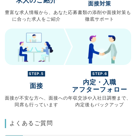
求人のご紹介
面接対策
豊富な求人情報から、
あなた
応募書類の
添削や面接対策も
に合った求人を
ご紹介
徹底サポート
STEP.5
STEP.6
内定・入職
面接
アフターフォロー
面接が不安な方へ、
面接への
年収交渉や
入社日調整まで、
同席も
行っています
内定後もバックアップ
よくあるご質問