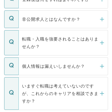
ご登録いただきましたら、弊社担当者がご
登録内容を確認し、その後メールもしくは
非公開求人とはなんですか？
お電話にて次のステップのご案内をいたし
ます。通常、5営業日以内にはご連絡をせて
マイナビDOCTORで取り扱っている求人の
いただきますので、しばらくお待ちくださ
うち約3割は、Webサイトからご覧いただ
転職・入職を強要されることはありま
い。
けない「非公開求人」です。非公開求人は
せんか？
下記の理由によって、一般には公開してい
ません。
転職・入職を強要することは一切ありませ
ん。また、仮に応募先から内定をいただい
個人情報は漏えいしませんか？
■応募殺到を避けるため 人気のある医療機
たとしても、ご本人が納得しない限り、内
関を公にしてしまうと、応募が殺到する場
定を承諾する必要はありません。内定先へ
個人情報が漏えいすることはありませんの
合があります。 選考を効率よく行うため
の辞退の連絡はキャリアパートナーが行い
で、ご安心ください。当サイトからの登録
いますぐ転職は考えていないのです
に、医療機関が求める条件に合った人材の
ますので、ご安心ください。
などで収集したご登録者様の個人情報は、
が、これからのキャリアを相談できま
みを人材紹介会社に依頼するケースが増え
ご本人のキャリアアップおよび転職活動の
ています。
すか？
支援を目的に使用いたします。お預かりし
ているすべての個人データはご本人の許可