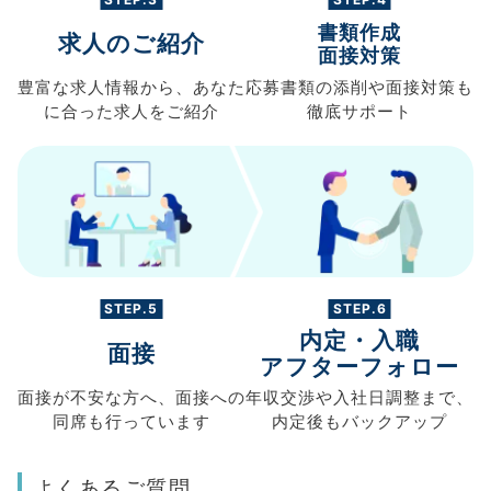
書類作成
求人のご紹介
面接対策
豊富な求人情報から、
あなた
応募書類の
添削や面接対策も
に合った求人を
ご紹介
徹底サポート
STEP.5
STEP.6
内定・入職
面接
アフターフォロー
面接が不安な方へ、
面接への
年収交渉や
入社日調整まで、
同席も
行っています
内定後もバックアップ
よくあるご質問