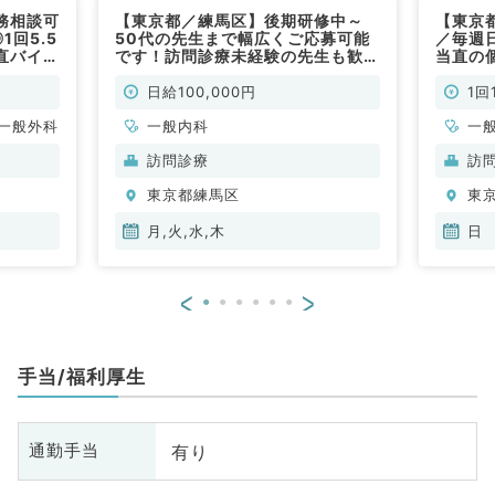
務相談可
【東京都／練馬区】後期研修中～
【東京都
1回5.5
50代の先生まで幅広くご応募可能
／毎週日
直バイト
です！訪問診療未経験の先生も歓
当直の
毎週金曜
迎！◎日給10万・毎週月火水木曜
診療の
／非常
のうち1曜日～勤務可能（一般内科
OK◎
日給100,000円
1回
／非常勤）
一般外科
一般内科
一
訪問診療
訪
東京都練馬区
東
月,火,水,木
日
<
>
手当/福利厚生
有り
通勤手当