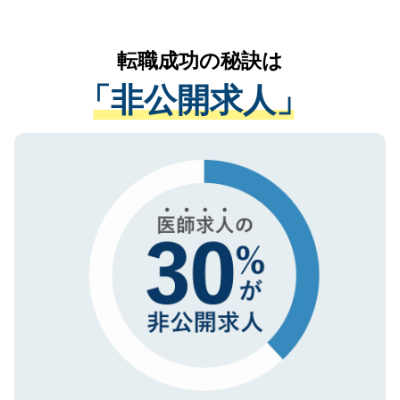
お気軽にご相談ください。先生専任のキャ
なく、医療機関側に開示したり、第三者に
リアパートナーが将来のご希望などをおう
提供することは一切ありません。また弊社
かがいして、現在の医療機関の状況や紹介
転職成功の秘訣は
は、個人情報の取り扱いについての厳密な
経験をまじえながら、適切なアドバイスを
管理基準を満たした事業者のみに付与され
「非公開求人」
させていただきます。すぐにご転職をされ
る、プライバシーマークを取得済みです。
ない方には、長期的なサポートが可能です
ご登録いただいた個人情報は、SSL（デー
ので、まずはご登録ください。
タ暗号化）によって保護されていますの
で、機密保持に関してもご安心ください。