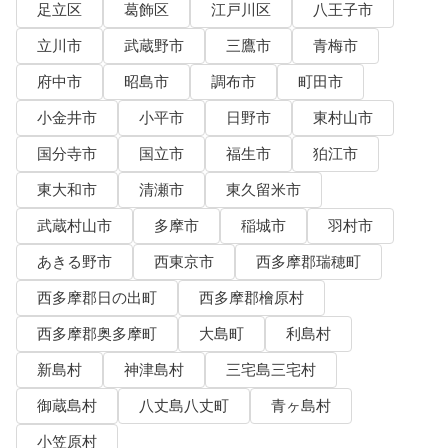
足立区
葛飾区
江戸川区
八王子市
立川市
武蔵野市
三鷹市
青梅市
府中市
昭島市
調布市
町田市
小金井市
小平市
日野市
東村山市
国分寺市
国立市
福生市
狛江市
東大和市
清瀬市
東久留米市
武蔵村山市
多摩市
稲城市
羽村市
あきる野市
西東京市
西多摩郡瑞穂町
西多摩郡日の出町
西多摩郡檜原村
西多摩郡奥多摩町
大島町
利島村
新島村
神津島村
三宅島三宅村
御蔵島村
八丈島八丈町
青ヶ島村
小笠原村