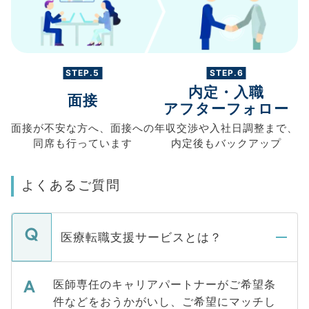
STEP.5
STEP.6
内定・入職
面接
アフターフォロー
面接が不安な方へ、
面接への
年収交渉や
入社日調整まで、
同席も
行っています
内定後もバックアップ
よくあるご質問
医療転職支援サービスとは？
医師専任のキャリアパートナーがご希望条
件などをおうかがいし、ご希望にマッチし