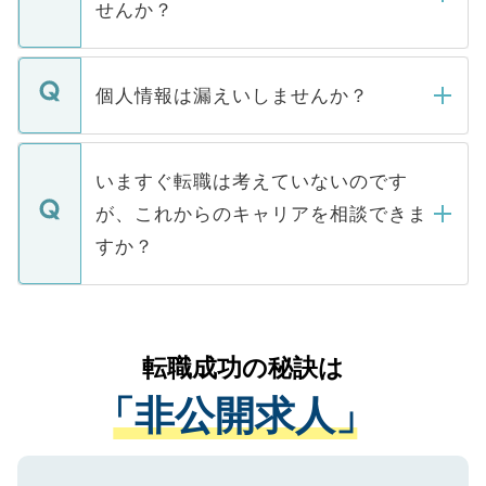
せんか？
下記の理由によって、一般には公開してい
ません。
転職・入職を強要することは一切ありませ
ん。また、仮に応募先から内定をいただい
個人情報は漏えいしませんか？
■応募殺到を避けるため 人気のある医療機
たとしても、ご本人が納得しない限り、内
関を公にしてしまうと、応募が殺到する場
定を承諾する必要はありません。内定先へ
個人情報が漏えいすることはありませんの
合があります。 選考を効率よく行うため
の辞退の連絡はキャリアパートナーが行い
で、ご安心ください。当サイトからの登録
いますぐ転職は考えていないのです
に、医療機関が求める条件に合った人材の
ますので、ご安心ください。
などで収集したご登録者様の個人情報は、
が、これからのキャリアを相談できま
みを人材紹介会社に依頼するケースが増え
ご本人のキャリアアップおよび転職活動の
ています。
すか？
支援を目的に使用いたします。お預かりし
ているすべての個人データはご本人の許可
お気軽にご相談ください。先生専任のキャ
なく、医療機関側に開示したり、第三者に
リアパートナーが将来のご希望などをおう
提供することは一切ありません。また弊社
かがいして、現在の医療機関の状況や紹介
転職成功の秘訣は
は、個人情報の取り扱いについての厳密な
経験をまじえながら、適切なアドバイスを
管理基準を満たした事業者のみに付与され
「非公開求人」
させていただきます。すぐにご転職をされ
る、プライバシーマークを取得済みです。
ない方には、長期的なサポートが可能です
ご登録いただいた個人情報は、SSL（デー
ので、まずはご登録ください。
タ暗号化）によって保護されていますの