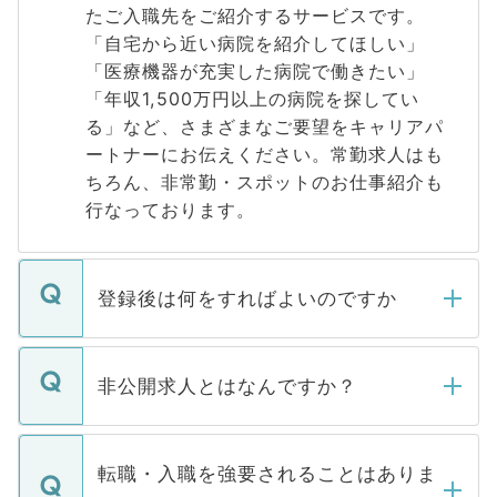
たご入職先をご紹介するサービスです。
「自宅から近い病院を紹介してほしい」
「医療機器が充実した病院で働きたい」
「年収1,500万円以上の病院を探してい
る」など、さまざまなご要望をキャリアパ
ートナーにお伝えください。常勤求人はも
ちろん、非常勤・スポットのお仕事紹介も
行なっております。
登録後は何をすればよいのですか
ご登録いただきましたら、弊社担当者がご
登録内容を確認し、その後メールもしくは
非公開求人とはなんですか？
お電話にて次のステップのご案内をいたし
ます。通常、5営業日以内にはご連絡をせて
マイナビDOCTORで取り扱っている求人の
いただきますので、しばらくお待ちくださ
うち約3割は、Webサイトからご覧いただ
転職・入職を強要されることはありま
い。
けない「非公開求人」です。非公開求人は