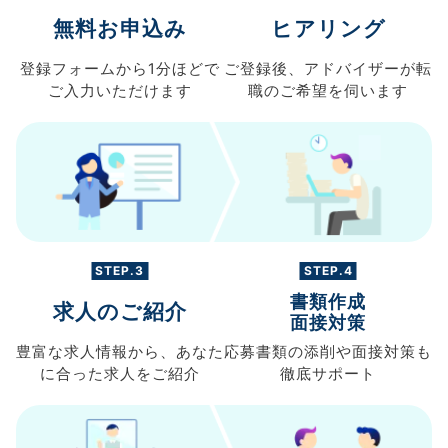
無料お申込み
ヒアリング
登録フォームから
1分ほどで
ご登録後、
アドバイザーが転
ご入力
いただけます
職の
ご希望を伺います
STEP.3
STEP.4
書類作成
求人のご紹介
面接対策
豊富な求人情報から、
あなた
応募書類の
添削や面接対策も
に合った求人を
ご紹介
徹底サポート