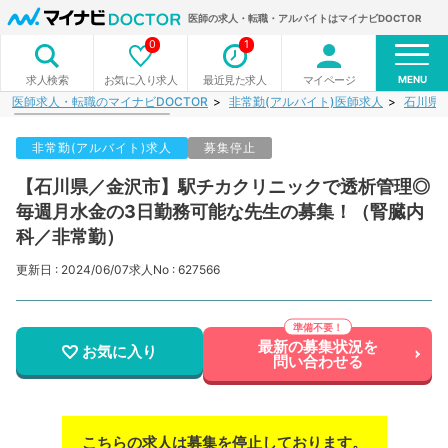
医師の求人・転職・アルバイトはマイナビDOCTOR
0
1
MENU
お気に入り求人
最近見た求人
マイページ
求人検索
医師求人・転職のマイナビDOCTOR
非常勤(アルバイト)医師求人
石川県
非常勤(アルバイト)求人
募集停止
【石川県／金沢市】駅チカクリニックで透析管理◎
毎週月水金の3日勤務可能な先生の募集！（腎臓内
科／非常勤）
更新日 : 2024/06/07
求人No : 627566
最新の募集状況を
お気に入り
問い合わせる
こちらの求人は募集を停止しております。