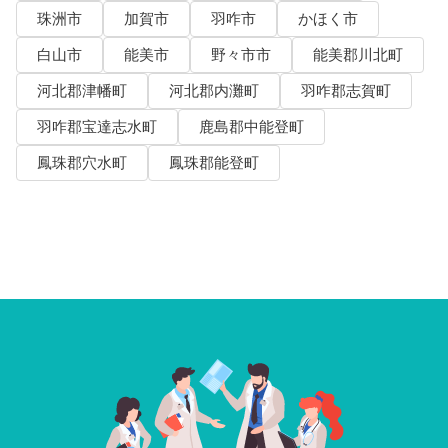
珠洲市
加賀市
羽咋市
かほく市
白山市
能美市
野々市市
能美郡川北町
河北郡津幡町
河北郡内灘町
羽咋郡志賀町
羽咋郡宝達志水町
鹿島郡中能登町
鳳珠郡穴水町
鳳珠郡能登町