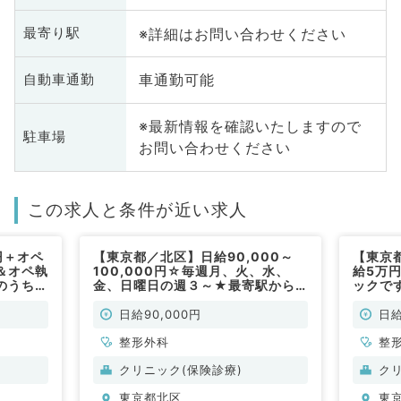
※詳細はお問い合わせください
最寄り駅
車通勤可能
自動車通勤
※最新情報を確認いたしますので
駐車場
お問い合わせください
この求人と条件が近い求人
円＋オペ
【東京都／北区】日給90,000～
【東京
＆オペ執
100,000円☆毎週月、火、水、
給5万
のうち1
金、日曜日の週３～★最寄駅から
ックで
／非常
徒歩圏内♪一般外来のお仕事です
（整形外科／非常勤）
日給90,000円
日給
整形外科
整
クリニック(保険診療)
ク
東京都北区
東