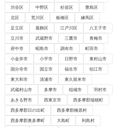
渋谷区
中野区
杉並区
豊島区
北区
荒川区
板橋区
練馬区
足立区
葛飾区
江戸川区
八王子市
立川市
武蔵野市
三鷹市
青梅市
府中市
昭島市
調布市
町田市
小金井市
小平市
日野市
東村山市
国分寺市
国立市
福生市
狛江市
東大和市
清瀬市
東久留米市
武蔵村山市
多摩市
稲城市
羽村市
あきる野市
西東京市
西多摩郡瑞穂町
西多摩郡日の出町
西多摩郡檜原村
西多摩郡奥多摩町
大島町
利島村