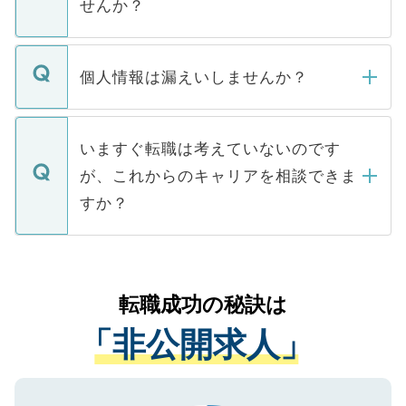
せんか？
下記の理由によって、一般には公開してい
ません。
転職・入職を強要することは一切ありませ
ん。また、仮に応募先から内定をいただい
個人情報は漏えいしませんか？
■応募殺到を避けるため 人気のある医療機
たとしても、ご本人が納得しない限り、内
関を公にしてしまうと、応募が殺到する場
定を承諾する必要はありません。内定先へ
個人情報が漏えいすることはありませんの
合があります。 選考を効率よく行うため
の辞退の連絡はキャリアパートナーが行い
で、ご安心ください。当サイトからの登録
いますぐ転職は考えていないのです
に、医療機関が求める条件に合った人材の
ますので、ご安心ください。
などで収集したご登録者様の個人情報は、
が、これからのキャリアを相談できま
みを人材紹介会社に依頼するケースが増え
ご本人のキャリアアップおよび転職活動の
ています。
すか？
支援を目的に使用いたします。お預かりし
ているすべての個人データはご本人の許可
お気軽にご相談ください。先生専任のキャ
なく、医療機関側に開示したり、第三者に
リアパートナーが将来のご希望などをおう
提供することは一切ありません。また弊社
かがいして、現在の医療機関の状況や紹介
転職成功の秘訣は
は、個人情報の取り扱いについての厳密な
経験をまじえながら、適切なアドバイスを
管理基準を満たした事業者のみに付与され
「非公開求人」
させていただきます。すぐにご転職をされ
る、プライバシーマークを取得済みです。
ない方には、長期的なサポートが可能です
ご登録いただいた個人情報は、SSL（デー
ので、まずはご登録ください。
タ暗号化）によって保護されていますの