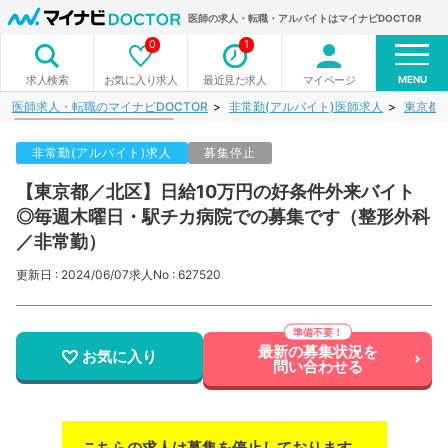
医師の求人・転職・アルバイトはマイナビDOCTOR
0
1
MENU
お気に入り求人
最近見た求人
マイページ
求人検索
医師求人・転職のマイナビDOCTOR
非常勤(アルバイト)医師求人
東京都
非常勤(アルバイト)求人
募集停止
【東京都／北区】日給10万円の好条件外来バイト
◎毎週木曜日・駅チカ病院での募集です（整形外科
／非常勤）
更新日 : 2024/06/07
求人No : 627520
最新の募集状況を
お気に入り
問い合わせる
こちらの求人は募集を停止しております。