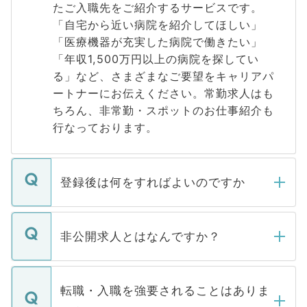
たご入職先をご紹介するサービスです。
「自宅から近い病院を紹介してほしい」
「医療機器が充実した病院で働きたい」
「年収1,500万円以上の病院を探してい
る」など、さまざまなご要望をキャリアパ
ートナーにお伝えください。常勤求人はも
ちろん、非常勤・スポットのお仕事紹介も
行なっております。
登録後は何をすればよいのですか
ご登録いただきましたら、弊社担当者がご
登録内容を確認し、その後メールもしくは
非公開求人とはなんですか？
お電話にて次のステップのご案内をいたし
ます。通常、5営業日以内にはご連絡をせて
マイナビDOCTORで取り扱っている求人の
いただきますので、しばらくお待ちくださ
うち約3割は、Webサイトからご覧いただ
転職・入職を強要されることはありま
い。
けない「非公開求人」です。非公開求人は