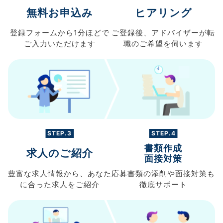
無料お申込み
ヒアリング
登録フォームから
1分ほどで
ご登録後、
アドバイザーが転
ご入力
いただけます
職の
ご希望を伺います
STEP.3
STEP.4
書類作成
求人のご紹介
面接対策
豊富な求人情報から、
あなた
応募書類の
添削や面接対策も
に合った求人を
ご紹介
徹底サポート