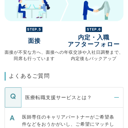
STEP.5
STEP.6
内定・入職
面接
アフターフォロー
面接が不安な方へ、
面接への
年収交渉や
入社日調整まで、
同席も
行っています
内定後もバックアップ
よくあるご質問
医療転職支援サービスとは？
医師専任のキャリアパートナーがご希望条
件などをおうかがいし、ご希望にマッチし