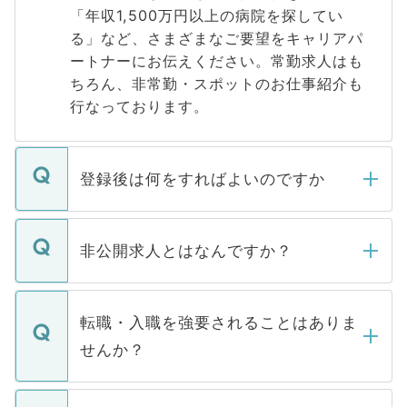
「年収1,500万円以上の病院を探してい
る」など、さまざまなご要望をキャリアパ
ートナーにお伝えください。常勤求人はも
ちろん、非常勤・スポットのお仕事紹介も
行なっております。
登録後は何をすればよいのですか
ご登録いただきましたら、弊社担当者がご
登録内容を確認し、その後メールもしくは
非公開求人とはなんですか？
お電話にて次のステップのご案内をいたし
ます。通常、5営業日以内にはご連絡をせて
マイナビDOCTORで取り扱っている求人の
いただきますので、しばらくお待ちくださ
うち約3割は、Webサイトからご覧いただ
転職・入職を強要されることはありま
い。
けない「非公開求人」です。非公開求人は
せんか？
下記の理由によって、一般には公開してい
ません。
転職・入職を強要することは一切ありませ