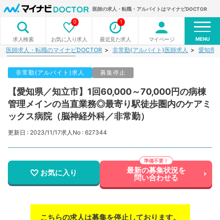
医師の求人・転職・アルバイトはマイナビDOCTOR
0
1
MENU
お気に入り求人
最近見た求人
マイページ
求人検索
医師求人・転職のマイナビDOCTOR
非常勤(アルバイト)医師求人
愛知県
非常勤(アルバイト)求人
募集停止
【愛知県／知立市】1回60,000～70,000円の病棟
管理メインの当直業務◎最寄り駅徒歩圏内のケアミ
ックス病院（脳神経外科／非常勤）
更新日 : 2023/11/17
求人No : 627344
最新の募集状況を
お気に入り
問い合わせる
こちらの求人は募集を停止しております。