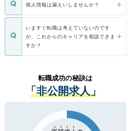
ん。また、仮に応募先から内定をいただい
個人情報は漏えいしませんか？
■応募殺到を避けるため 人気のある医療機
たとしても、ご本人が納得しない限り、内
関を公にしてしまうと、応募が殺到する場
定を承諾する必要はありません。内定先へ
個人情報が漏えいすることはありませんの
合があります。 選考を効率よく行うため
の辞退の連絡はキャリアパートナーが行い
で、ご安心ください。当サイトからの登録
いますぐ転職は考えていないのです
に、医療機関が求める条件に合った人材の
ますので、ご安心ください。
などで収集したご登録者様の個人情報は、
が、これからのキャリアを相談できま
みを人材紹介会社に依頼するケースが増え
ご本人のキャリアアップおよび転職活動の
ています。
すか？
支援を目的に使用いたします。お預かりし
ているすべての個人データはご本人の許可
お気軽にご相談ください。先生専任のキャ
なく、医療機関側に開示したり、第三者に
リアパートナーが将来のご希望などをおう
提供することは一切ありません。また弊社
かがいして、現在の医療機関の状況や紹介
転職成功の秘訣は
は、個人情報の取り扱いについての厳密な
経験をまじえながら、適切なアドバイスを
管理基準を満たした事業者のみに付与され
「非公開求人」
させていただきます。すぐにご転職をされ
る、プライバシーマークを取得済みです。
ない方には、長期的なサポートが可能です
ご登録いただいた個人情報は、SSL（デー
ので、まずはご登録ください。
タ暗号化）によって保護されていますの
で、機密保持に関してもご安心ください。