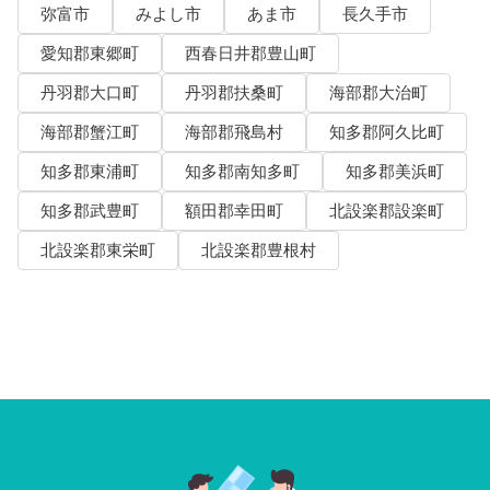
弥富市
みよし市
あま市
長久手市
愛知郡東郷町
西春日井郡豊山町
丹羽郡大口町
丹羽郡扶桑町
海部郡大治町
海部郡蟹江町
海部郡飛島村
知多郡阿久比町
知多郡東浦町
知多郡南知多町
知多郡美浜町
知多郡武豊町
額田郡幸田町
北設楽郡設楽町
北設楽郡東栄町
北設楽郡豊根村