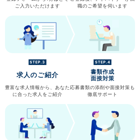
ご入力
いただけます
職の
ご希望を伺います
STEP.3
STEP.4
書類作成
求人のご紹介
面接対策
豊富な求人情報から、
あなた
応募書類の
添削や面接対策も
に合った求人を
ご紹介
徹底サポート