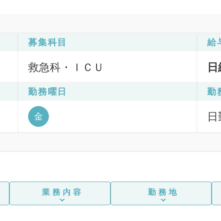
募集科目
給
救急科・ＩＣＵ
日
勤務曜日
勤
日
金
6
業務内容
勤務地