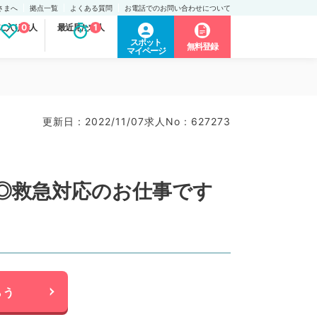
さまへ
拠点一覧
よくある質問
お電話でのお問い合わせについて
に入り求人
0
最近見た求人
1
スポット
無料登録
マイページ
更新日 : 2022/11/07
求人No : 627273
◎救急対応のお仕事です
らう