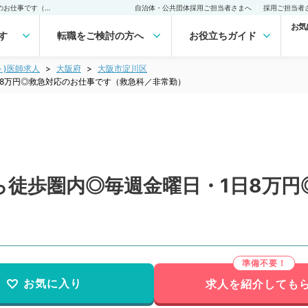
【大阪府／大阪市】駅から徒歩圏内◎毎週金曜日・1日8万円◎救急対応のお仕事です（救急科／非常勤）非常勤(アルバイト)の求人｜医師の求人・転職・アルバイトは【マイナビDOCTOR】
自治体・公共団体採用ご担当者さまへ
採用ご担当者
お気
す
転職をご検討の方へ
お役立ちガイド
ト)医師求人
大阪府
大阪市淀川区
8万円◎救急対応のお仕事です（救急科／非常勤）
ら徒歩圏内◎毎週金曜日・1日8万円
お気に入り
求人を紹介しても