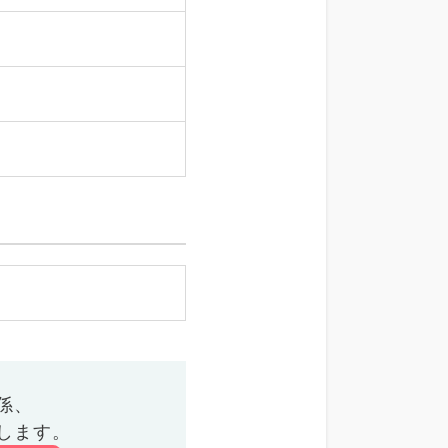
係、
します。