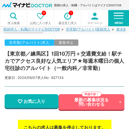
医師の求人・転職・アルバイトはマイナビDOCTOR
0
1
MENU
お気に入り求人
最近見た求人
マイページ
求人検索
医師求人・転職のマイナビDOCTOR
非常勤(アルバイト)医師求人
東京都
非常勤(アルバイト)求人
募集停止
【東京都／練馬区】1回10万円＋交通費支給！駅チ
カでアクセス良好な人気エリア★毎週木曜日の個人
宅往診のアルバイト（一般内科／非常勤）
更新日 : 2024/06/07
求人No : 627134
最新の募集状況を
お気に入り
問い合わせる
こちらの求人は募集を停止しております。