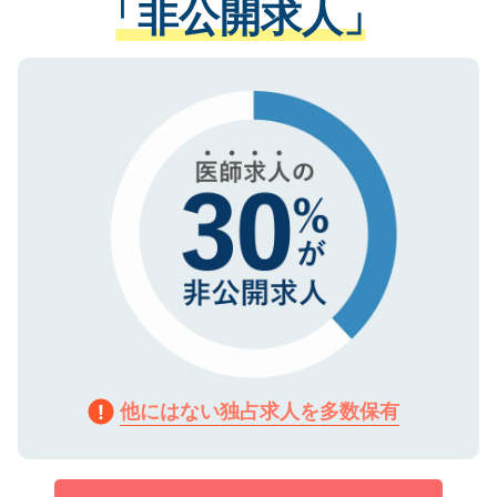
「非公開求人」
させていただきます。すぐにご転職をされ
る、プライバシーマークを取得済みです。
ない方には、長期的なサポートが可能です
ご登録いただいた個人情報は、SSL（デー
ので、まずはご登録ください。
タ暗号化）によって保護されていますの
で、機密保持に関してもご安心ください。
他にはない独占求人を多数保有