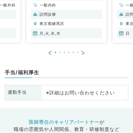
／非常勤）
一般外科
一般内科
一
訪問診療
訪
東京都練馬区
東
月,火,水,木
日
<
>
手当/福利厚生
※詳細はお問い合わせください
通勤手当
医師専任のキャリアパートナー
が
職場の雰囲気や人間関係、
教育・研修制度など