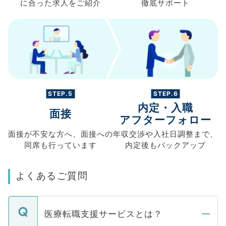
に合った求人を
ご紹介
徹底サポート
STEP.5
STEP.6
内定・入職
面接
アフターフォロー
面接が不安な方へ、
面接への
年収交渉や
入社日調整まで、
同席も
行っています
内定後もバックアップ
よくあるご質問
医療転職支援サービスとは？