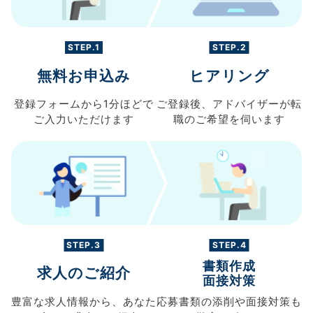
STEP.1
STEP.2
無料お申込み
ヒアリング
登録フォームから
1分ほどで
ご登録後、
アドバイザーが転
ご入力
いただけます
職の
ご希望を伺います
STEP.3
STEP.4
書類作成
求人のご紹介
面接対策
豊富な求人情報から、
あなた
応募書類の
添削や面接対策も