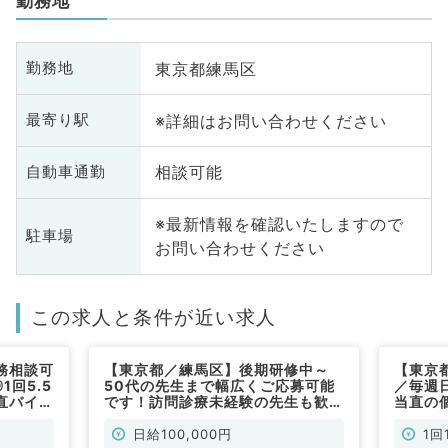
勤務地
東京都練馬区
勤務地
※詳細はお問い合わせください
最寄り駅
相談可能
自動車通勤
※最新情報を確認いたしますので
駐車場
お問い合わせください
この求人と条件が近い求人
務相談可
【東京都／練馬区】後期研修中～
【東京都
1回5.5
50代の先生まで幅広くご応募可能
／毎週日
直バイト
です！訪問診療未経験の先生も歓
当直の
毎週金曜
迎！◎日給10万・毎週月火水木曜
診療の
／非常
のうち1曜日～勤務可能（一般内科
OK◎
日給100,000円
1回