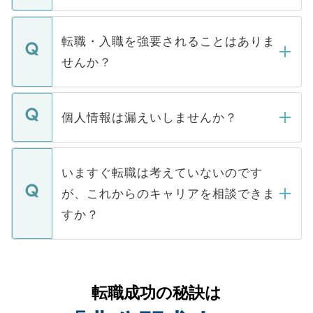
お電話にて次のステップのご案内をいたし
ます。通常、5営業日以内にはご連絡をせて
マイナビDOCTORで取り扱っている求人の
いただきますので、しばらくお待ちくださ
うち約3割は、Webサイトからご覧いただ
転職・入職を強要されることはありま
い。
けない「非公開求人」です。非公開求人は
せんか？
下記の理由によって、一般には公開してい
ません。
転職・入職を強要することは一切ありませ
ん。また、仮に応募先から内定をいただい
個人情報は漏えいしませんか？
■応募殺到を避けるため 人気のある医療機
たとしても、ご本人が納得しない限り、内
関を公にしてしまうと、応募が殺到する場
定を承諾する必要はありません。内定先へ
個人情報が漏えいすることはありませんの
合があります。 選考を効率よく行うため
の辞退の連絡はキャリアパートナーが行い
で、ご安心ください。当サイトからの登録
いますぐ転職は考えていないのです
に、医療機関が求める条件に合った人材の
ますので、ご安心ください。
などで収集したご登録者様の個人情報は、
が、これからのキャリアを相談できま
みを人材紹介会社に依頼するケースが増え
ご本人のキャリアアップおよび転職活動の
ています。
すか？
支援を目的に使用いたします。お預かりし
ているすべての個人データはご本人の許可
お気軽にご相談ください。先生専任のキャ
なく、医療機関側に開示したり、第三者に
リアパートナーが将来のご希望などをおう
提供することは一切ありません。また弊社
かがいして、現在の医療機関の状況や紹介
転職成功の秘訣は
は、個人情報の取り扱いについての厳密な
経験をまじえながら、適切なアドバイスを
管理基準を満たした事業者のみに付与され