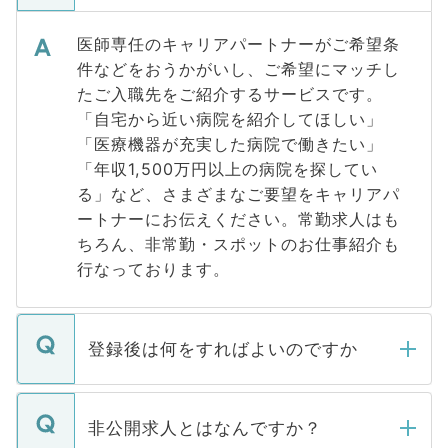
医師専任のキャリアパートナーがご希望条
件などをおうかがいし、ご希望にマッチし
たご入職先をご紹介するサービスです。
「自宅から近い病院を紹介してほしい」
「医療機器が充実した病院で働きたい」
「年収1,500万円以上の病院を探してい
る」など、さまざまなご要望をキャリアパ
ートナーにお伝えください。常勤求人はも
ちろん、非常勤・スポットのお仕事紹介も
行なっております。
登録後は何をすればよいのですか
ご登録いただきましたら、弊社担当者がご
登録内容を確認し、その後メールもしくは
非公開求人とはなんですか？