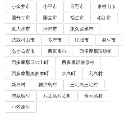
小金井市
小平市
日野市
東村山市
国分寺市
国立市
福生市
狛江市
東大和市
清瀬市
東久留米市
武蔵村山市
多摩市
稲城市
羽村市
あきる野市
西東京市
西多摩郡瑞穂町
西多摩郡日の出町
西多摩郡檜原村
西多摩郡奥多摩町
大島町
利島村
新島村
神津島村
三宅島三宅村
御蔵島村
八丈島八丈町
青ヶ島村
小笠原村