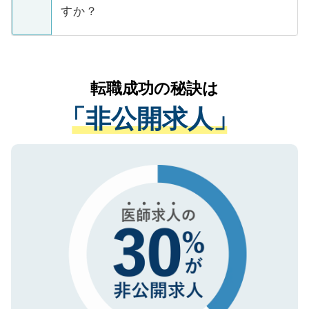
ご本人のキャリアアップおよび転職活動の
ています。
すか？
支援を目的に使用いたします。お預かりし
ているすべての個人データはご本人の許可
お気軽にご相談ください。先生専任のキャ
なく、医療機関側に開示したり、第三者に
リアパートナーが将来のご希望などをおう
提供することは一切ありません。また弊社
かがいして、現在の医療機関の状況や紹介
転職成功の秘訣は
は、個人情報の取り扱いについての厳密な
経験をまじえながら、適切なアドバイスを
管理基準を満たした事業者のみに付与され
「非公開求人」
させていただきます。すぐにご転職をされ
る、プライバシーマークを取得済みです。
ない方には、長期的なサポートが可能です
ご登録いただいた個人情報は、SSL（デー
ので、まずはご登録ください。
タ暗号化）によって保護されていますの
で、機密保持に関してもご安心ください。