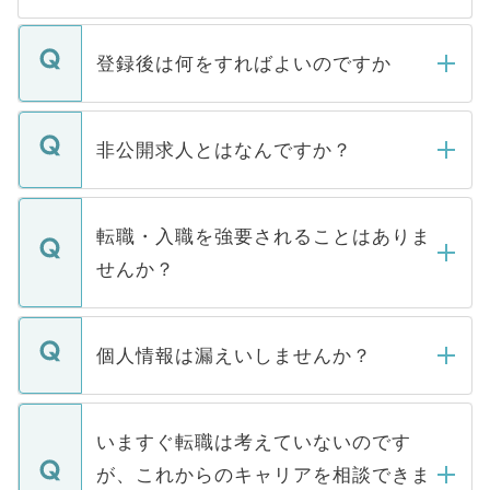
登録後は何をすればよいのですか
ご登録いただきましたら、弊社担当者がご
登録内容を確認し、その後メールもしくは
非公開求人とはなんですか？
お電話にて次のステップのご案内をいたし
ます。通常、5営業日以内にはご連絡をせて
マイナビDOCTORで取り扱っている求人の
いただきますので、しばらくお待ちくださ
うち約3割は、Webサイトからご覧いただ
転職・入職を強要されることはありま
い。
けない「非公開求人」です。非公開求人は
せんか？
下記の理由によって、一般には公開してい
ません。
転職・入職を強要することは一切ありませ
ん。また、仮に応募先から内定をいただい
個人情報は漏えいしませんか？
■応募殺到を避けるため 人気のある医療機
たとしても、ご本人が納得しない限り、内
関を公にしてしまうと、応募が殺到する場
定を承諾する必要はありません。内定先へ
個人情報が漏えいすることはありませんの
合があります。 選考を効率よく行うため
の辞退の連絡はキャリアパートナーが行い
で、ご安心ください。当サイトからの登録
いますぐ転職は考えていないのです
に、医療機関が求める条件に合った人材の
ますので、ご安心ください。
などで収集したご登録者様の個人情報は、
が、これからのキャリアを相談できま
みを人材紹介会社に依頼するケースが増え