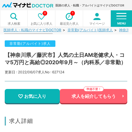
医師の求人・転職・アルバイトはマイナビDOCTOR
0
1
MENU
お気に入り求人
最近見た求人
マイページ
求人検索
医師求人・転職のマイナビDOCTOR
非常勤(アルバイト)医師求人
神奈川
非常勤(アルバイト)求人
【神奈川県／藤沢市】人気の土日AM老健求人・コ
マ5万円と高給◎2020年9月～（内科系／非常勤）
更新日 : 2022/06/07
求人No : 627124
お気に入り
求人を紹介してもらう
求人詳細