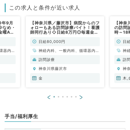
この求人と条件が近い求人
0年9月
【神奈川県／藤沢市】病院からのフ
【神奈
少なめ・
ォローもある訪問診療バイト！看護
の訪問
金曜AM
師同行あり◇日給8万円◎毎週金曜
時～1
～（内科
日勤務◎（内科系／非常勤）
す！（
日給80,000円
日給
環器内
神経内科、一般内科、循環器内
神
内科、内
科、呼吸器内科、消化器内科、内
科
訪問診療
訪
科、老年
分泌・代謝内科、腎臓内科、老年
分
神奈川県藤沢市
神
全般、一
内科、血液内科、膠原病科
金
木,
<
>
手当/福利厚生