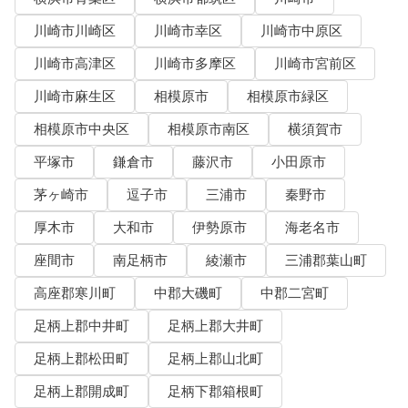
川崎市川崎区
川崎市幸区
川崎市中原区
川崎市高津区
川崎市多摩区
川崎市宮前区
川崎市麻生区
相模原市
相模原市緑区
相模原市中央区
相模原市南区
横須賀市
平塚市
鎌倉市
藤沢市
小田原市
茅ヶ崎市
逗子市
三浦市
秦野市
厚木市
大和市
伊勢原市
海老名市
座間市
南足柄市
綾瀬市
三浦郡葉山町
高座郡寒川町
中郡大磯町
中郡二宮町
足柄上郡中井町
足柄上郡大井町
足柄上郡松田町
足柄上郡山北町
足柄上郡開成町
足柄下郡箱根町