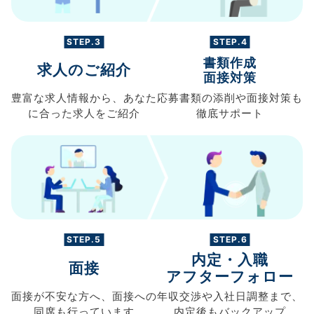
STEP.3
STEP.4
書類作成
求人のご紹介
面接対策
豊富な求人情報から、
あなた
応募書類の
添削や面接対策も
に合った求人を
ご紹介
徹底サポート
STEP.5
STEP.6
内定・入職
面接
アフターフォロー
面接が不安な方へ、
面接への
年収交渉や
入社日調整まで、
同席も
行っています
内定後もバックアップ