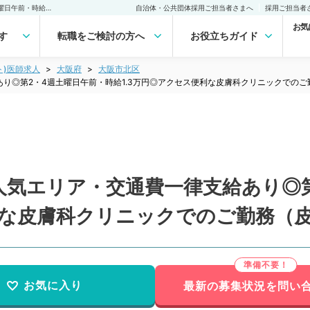
【大阪府／大阪市北区】人気エリア・交通費一律支給あり◎第2・4週土曜日午前・時給1.3万円◎アクセス便利な皮膚科クリニックでのご勤務（皮膚科／非常勤）非常勤(アルバイト)の求人｜医師の求人・転職・アルバイトは【マイナビDOCTOR】
自治体・公共団体採用ご担当者さまへ
採用ご担当者
お気
す
転職をご検討の方へ
お役立ちガイド
ト)医師求人
大阪府
大阪市北区
り◎第2・4週土曜日午前・時給1.3万円◎アクセス便利な皮膚科クリニックでの
人気エリア・交通費一律支給あり◎第
利な皮膚科クリニックでのご勤務（
お気に入り
最新の募集状況を問い