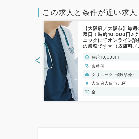
この求人と条件が近い求人
大阪市北区】高
【大阪府／大阪市】毎週
♪毎週金曜日夕
曜日！時給10,000円♪
.4万円◎アクセ
ニックにてオンライン診
膚科クリニック
の業務です☆（皮膚科／
非常勤）
常勤）
<
00円
時給10,000円
皮膚科
(保険診療)
クリニック(保険診療)
阪市北区
大阪府大阪市北区
金