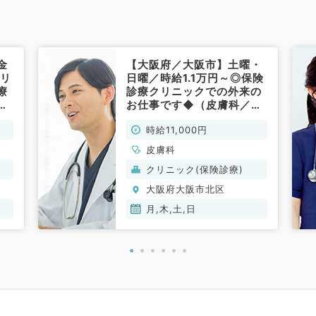
金
【大阪府／大阪市】土曜・
クリ
日曜／時給1.1万円～◎保険
療
診療クリニックでの外来の
非
お仕事です◆（皮膚科／非
常勤）
時給11,000円
皮膚科
クリニック(保険診療)
大阪府大阪市北区
月,木,土,日