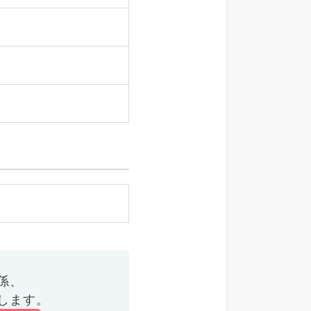
係、
します。