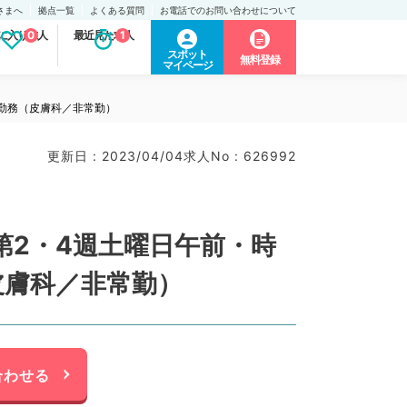
さまへ
拠点一覧
よくある質問
お電話でのお問い合わせについて
に入り求人
0
最近見た求人
1
スポット
無料登録
マイページ
ご勤務（皮膚科／非常勤）
更新日 : 2023/04/04
求人No : 626992
2・4週土曜日午前・時
皮膚科／非常勤）
合わせる