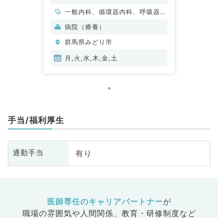
一般内科、循環器内科、呼吸器内
科、消化器内科、内分泌・代謝内
病院（療養）
科、腎臓内科、老年内科、血液内
群馬県みどり市
科
月,火,水,木,金,土
手当/福利厚生
有り
通勤手当
医師専任のキャリアパートナー
が
職場の雰囲気や人間関係、
教育・研修制度など