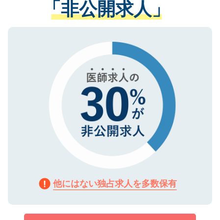
「非公開求人」
させていただきます。すぐにご転職をされ
る、プライバシーマークを取得済みです。
ない方には、長期的なサポートが可能です
ご登録いただいた個人情報は、SSL（デー
ので、まずはご登録ください。
タ暗号化）によって保護されていますの
で、機密保持に関してもご安心ください。
他にはない独占求人を多数保有