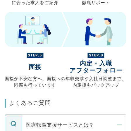
に合った求人を
ご紹介
徹底サポート
STEP.5
STEP.6
内定・入職
面接
アフターフォロー
面接が不安な方へ、
面接への
年収交渉や
入社日調整まで、
同席も
行っています
内定後もバックアップ
よくあるご質問
医療転職支援サービスとは？