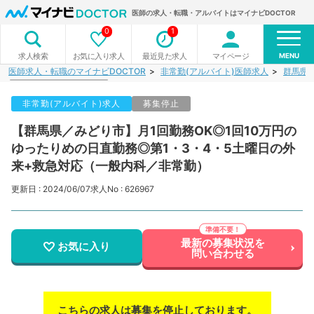
医師の求人・転職・アルバイトはマイナビDOCTOR
0
1
MENU
お気に入り求人
最近見た求人
マイページ
求人検索
医師求人・転職のマイナビDOCTOR
非常勤(アルバイト)医師求人
群馬県
非常勤(アルバイト)求人
募集停止
【群馬県／みどり市】月1回勤務OK◎1回10万円の
ゆったりめの日直勤務◎第1・3・4・5土曜日の外
来+救急対応（一般内科／非常勤）
更新日 : 2024/06/07
求人No : 626967
最新の募集状況を
お気に入り
問い合わせる
こちらの求人は募集を停止しております。