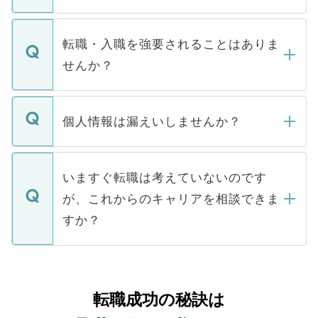
お電話にて次のステップのご案内をいたし
ます。通常、5営業日以内にはご連絡をせて
マイナビDOCTORで取り扱っている求人の
いただきますので、しばらくお待ちくださ
うち約3割は、Webサイトからご覧いただ
転職・入職を強要されることはありま
い。
けない「非公開求人」です。非公開求人は
せんか？
下記の理由によって、一般には公開してい
ません。
転職・入職を強要することは一切ありませ
ん。また、仮に応募先から内定をいただい
個人情報は漏えいしませんか？
■応募殺到を避けるため 人気のある医療機
たとしても、ご本人が納得しない限り、内
関を公にしてしまうと、応募が殺到する場
定を承諾する必要はありません。内定先へ
個人情報が漏えいすることはありませんの
合があります。 選考を効率よく行うため
の辞退の連絡はキャリアパートナーが行い
で、ご安心ください。当サイトからの登録
いますぐ転職は考えていないのです
に、医療機関が求める条件に合った人材の
ますので、ご安心ください。
などで収集したご登録者様の個人情報は、
が、これからのキャリアを相談できま
みを人材紹介会社に依頼するケースが増え
ご本人のキャリアアップおよび転職活動の
ています。
すか？
支援を目的に使用いたします。お預かりし
ているすべての個人データはご本人の許可
お気軽にご相談ください。先生専任のキャ
なく、医療機関側に開示したり、第三者に
リアパートナーが将来のご希望などをおう
提供することは一切ありません。また弊社
かがいして、現在の医療機関の状況や紹介
転職成功の秘訣は
は、個人情報の取り扱いについての厳密な
経験をまじえながら、適切なアドバイスを
管理基準を満たした事業者のみに付与され