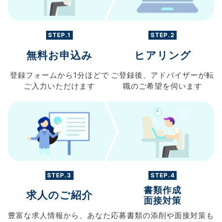
STEP.1
STEP.2
無料お申込み
ヒアリング
登録フォームから
1分ほどで
ご登録後、
アドバイザーが転
ご入力
いただけます
職の
ご希望を伺います
STEP.3
STEP.4
書類作成
求人のご紹介
面接対策
豊富な求人情報から、
あなた
応募書類の
添削や面接対策も