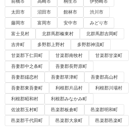
前橋市
高崎市
桐生市
伊勢崎市
太田市
沼田市
館林市
渋川市
藤岡市
富岡市
安中市
みどり市
富士見村
北群馬郡榛東村
北群馬郡吉岡町
吉井町
多野郡上野村
多野郡神流町
甘楽郡下仁田町
甘楽郡南牧村
甘楽郡甘楽町
吾妻郡中之条町
吾妻郡長野原町
吾妻郡嬬恋村
吾妻郡草津町
吾妻郡高山村
吾妻郡東吾妻町
利根郡片品村
利根郡川場村
利根郡昭和村
利根郡みなかみ町
佐波郡玉村町
邑楽郡板倉町
邑楽郡明和町
邑楽郡千代田町
邑楽郡大泉町
邑楽郡邑楽町