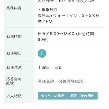
内科外来：10～15名程度／AM
業務内容
救急対応
救急車+ウォークイン：2～5名程
度／PM
日直:09:00〜18:00 (休憩時間:
勤務時間
60分)
土
勤務曜日
土曜日 : 日直
勤務体系
応募資格・
医師免許、保険医登録済
経験
求人特徴
ゆったりめ勤務
駅近・徒歩圏内