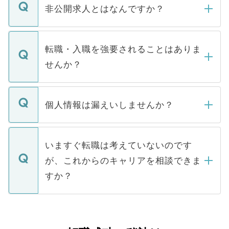
登録内容を確認し、その後メールもしくは
非公開求人とはなんですか？
お電話にて次のステップのご案内をいたし
ます。通常、5営業日以内にはご連絡をせて
マイナビDOCTORで取り扱っている求人の
いただきますので、しばらくお待ちくださ
うち約3割は、Webサイトからご覧いただ
転職・入職を強要されることはありま
い。
けない「非公開求人」です。非公開求人は
せんか？
下記の理由によって、一般には公開してい
ません。
転職・入職を強要することは一切ありませ
ん。また、仮に応募先から内定をいただい
個人情報は漏えいしませんか？
■応募殺到を避けるため 人気のある医療機
たとしても、ご本人が納得しない限り、内
関を公にしてしまうと、応募が殺到する場
定を承諾する必要はありません。内定先へ
個人情報が漏えいすることはありませんの
合があります。 選考を効率よく行うため
の辞退の連絡はキャリアパートナーが行い
で、ご安心ください。当サイトからの登録
いますぐ転職は考えていないのです
に、医療機関が求める条件に合った人材の
ますので、ご安心ください。
などで収集したご登録者様の個人情報は、
が、これからのキャリアを相談できま
みを人材紹介会社に依頼するケースが増え
ご本人のキャリアアップおよび転職活動の
ています。
すか？
支援を目的に使用いたします。お預かりし
ているすべての個人データはご本人の許可
お気軽にご相談ください。先生専任のキャ
なく、医療機関側に開示したり、第三者に
リアパートナーが将来のご希望などをおう
提供することは一切ありません。また弊社
かがいして、現在の医療機関の状況や紹介