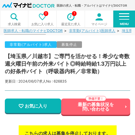
医師の求人・転職・アルバイトはマイナビDOCTOR
0
1
MENU
お気に入り求人
最近見た求人
マイページ
求人検索
医師求人・転職のマイナビDOCTOR
非常勤(アルバイト)医師求人
埼玉県
非常勤(アルバイト)求人
募集停止
【埼玉県／川越市】ご専門を活かせる！希少な奇数
週火曜日午前の外来バイト◎時給時給1.3万円以上
の好条件バイト（呼吸器内科／非常勤）
更新日 : 2024/06/07
求人No : 626835
最新の募集状況を
お気に入り
問い合わせる
こちらの求人は募集を停止しております。