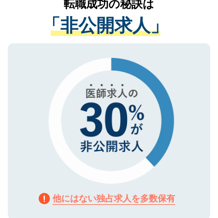
転職成功の秘訣は
は、個人情報の取り扱いについての厳密な
経験をまじえながら、適切なアドバイスを
管理基準を満たした事業者のみに付与され
「非公開求人」
させていただきます。すぐにご転職をされ
る、プライバシーマークを取得済みです。
ない方には、長期的なサポートが可能です
ご登録いただいた個人情報は、SSL（デー
ので、まずはご登録ください。
タ暗号化）によって保護されていますの
で、機密保持に関してもご安心ください。
他にはない独占求人を多数保有