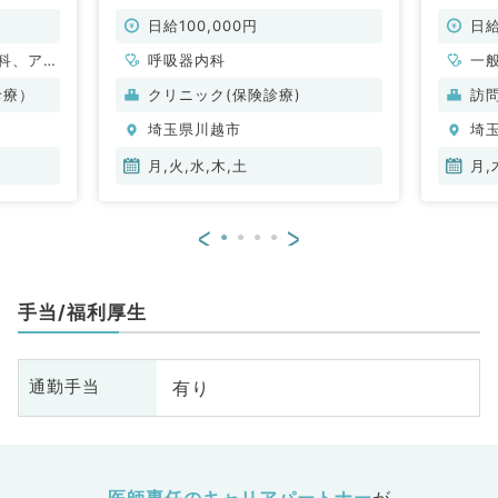
～応相
火水木土曜日のうち週1回終日勤務
クリニ
できる方の募集！！外来・病棟管理
す！(
日給100,000円
日給
のお仕事（呼吸器内科／非常勤）
科、アレ
呼吸器内科
一
小児科、
科
診療）
クリニック(保険診療)
訪
容外科、
科
埼玉県川越市
埼
、心臓血
科、泌尿
月,火,水,木,土
月,
婦人科、
食道科、
<
>
ション
ニック、
、一般内
手当/福利厚生
内科、消
内科、腎
内科、外
有り
通勤手当
化器外
科、美容
ク、救急
礎医学
整形外