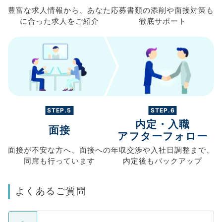
豊富な求人情報から、
あなた
応募書類の
添削や面接対策も
に合った求人を
ご紹介
徹底サポート
STEP.5
STEP.6
内定・入職
面接
アフターフォロー
面接が不安な方へ、
面接への
年収交渉や
入社日調整まで、
同席も
行っています
内定後もバックアップ
よくあるご質問