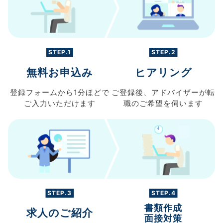
STEP.1
STEP.2
無料お申込み
ヒアリング
登録フォームから
1分ほどで
ご登録後、
アドバイザーが転
ご入力
いただけます
職の
ご希望を伺います
STEP.3
STEP.4
書類作成
求人のご紹介
面接対策