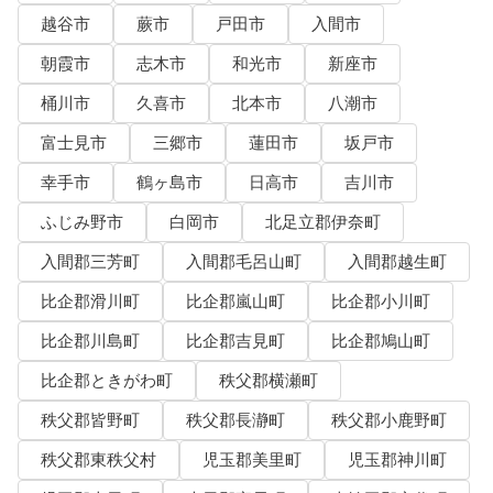
越谷市
蕨市
戸田市
入間市
朝霞市
志木市
和光市
新座市
桶川市
久喜市
北本市
八潮市
富士見市
三郷市
蓮田市
坂戸市
幸手市
鶴ヶ島市
日高市
吉川市
ふじみ野市
白岡市
北足立郡伊奈町
入間郡三芳町
入間郡毛呂山町
入間郡越生町
比企郡滑川町
比企郡嵐山町
比企郡小川町
比企郡川島町
比企郡吉見町
比企郡鳩山町
比企郡ときがわ町
秩父郡横瀬町
秩父郡皆野町
秩父郡長瀞町
秩父郡小鹿野町
秩父郡東秩父村
児玉郡美里町
児玉郡神川町