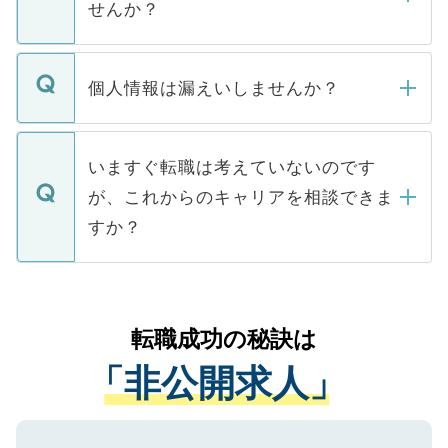
せんか？
下記の理由によって、一般には公開してい
ません。
転職・入職を強要することは一切ありませ
ん。また、仮に応募先から内定をいただい
個人情報は漏えいしませんか？
■応募殺到を避けるため 人気のある医療機
たとしても、ご本人が納得しない限り、内
関を公にしてしまうと、応募が殺到する場
定を承諾する必要はありません。内定先へ
個人情報が漏えいすることはありませんの
合があります。 選考を効率よく行うため
の辞退の連絡はキャリアパートナーが行い
で、ご安心ください。当サイトからの登録
いますぐ転職は考えていないのです
に、医療機関が求める条件に合った人材の
ますので、ご安心ください。
などで収集したご登録者様の個人情報は、
が、これからのキャリアを相談できま
みを人材紹介会社に依頼するケースが増え
ご本人のキャリアアップおよび転職活動の
ています。
すか？
支援を目的に使用いたします。お預かりし
ているすべての個人データはご本人の許可
お気軽にご相談ください。先生専任のキャ
なく、医療機関側に開示したり、第三者に
リアパートナーが将来のご希望などをおう
提供することは一切ありません。また弊社
かがいして、現在の医療機関の状況や紹介
転職成功の秘訣は
は、個人情報の取り扱いについての厳密な
経験をまじえながら、適切なアドバイスを
管理基準を満たした事業者のみに付与され
「非公開求人」
させていただきます。すぐにご転職をされ
る、プライバシーマークを取得済みです。
ない方には、長期的なサポートが可能です
ご登録いただいた個人情報は、SSL（デー
ので、まずはご登録ください。
タ暗号化）によって保護されていますの