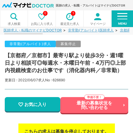
医師の求人・転職・アルバイトはマイナビDOCTOR
0
1
MENU
お気に入り求人
最近見た求人
マイページ
求人検索
医師求人・転職のマイナビDOCTOR
非常勤(アルバイト)医師求人
京都府
非常勤(アルバイト)求人
募集停止
【京都府／京都市】最寄り駅より徒歩3分・週1曜
日より相談可◎毎週水・木曜日午前・4万円◎上部
内視鏡検査のお仕事です（消化器内科／非常勤）
更新日 : 2022/06/07
求人No : 626690
最新の募集状況を
お気に入り
問い合わせる
こちらの求人は募集を停止しております。