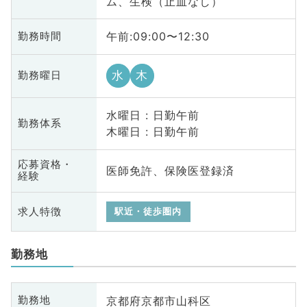
ム、生検（止血なし）
午前:09:00〜12:30
勤務時間
水
木
勤務曜日
水曜日 : 日勤午前
勤務体系
木曜日 : 日勤午前
応募資格・
医師免許、保険医登録済
経験
求人特徴
駅近・徒歩圏内
勤務地
京都府京都市山科区
勤務地