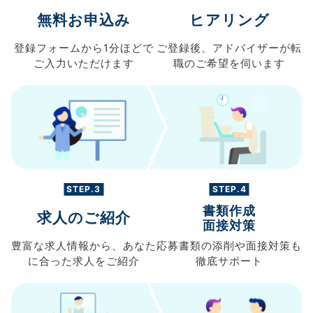
無料お申込み
ヒアリング
登録フォームから
1分ほどで
ご登録後、
アドバイザーが転
ご入力
いただけます
職の
ご希望を伺います
STEP.3
STEP.4
書類作成
求人のご紹介
面接対策
豊富な求人情報から、
あなた
応募書類の
添削や面接対策も
に合った求人を
ご紹介
徹底サポート