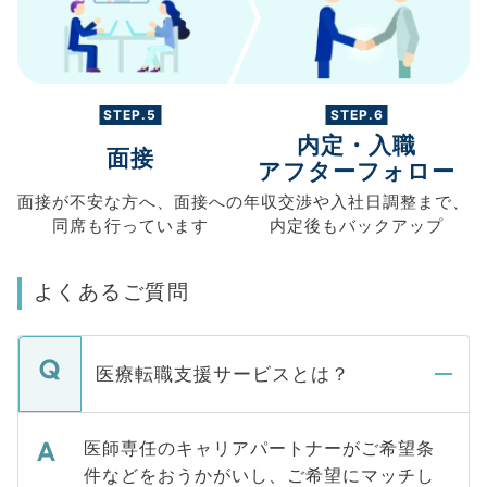
STEP.5
STEP.6
内定・入職
面接
アフターフォロー
面接が不安な方へ、
面接への
年収交渉や
入社日調整まで、
同席も
行っています
内定後もバックアップ
よくあるご質問
医療転職支援サービスとは？
医師専任のキャリアパートナーがご希望条
件などをおうかがいし、ご希望にマッチし