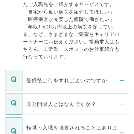
たご入職先をご紹介するサービスです。
「自宅から近い病院を紹介してほしい」
「医療機器が充実した病院で働きたい」
「年収1,500万円以上の病院を探してい
る」など、さまざまなご要望をキャリアパ
ートナーにお伝えください。常勤求人はも
ちろん、非常勤・スポットのお仕事紹介も
行なっております。
登録後は何をすればよいのですか
ご登録いただきましたら、弊社担当者がご
登録内容を確認し、その後メールもしくは
非公開求人とはなんですか？
お電話にて次のステップのご案内をいたし
ます。通常、5営業日以内にはご連絡をせて
マイナビDOCTORで取り扱っている求人の
いただきますので、しばらくお待ちくださ
うち約3割は、Webサイトからご覧いただ
転職・入職を強要されることはありま
い。
けない「非公開求人」です。非公開求人は