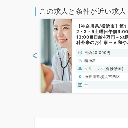
この求人と条件が近い求人
／横浜市】★毎
【神奈川県/横浜市】第1
～18時30分★
2・3・5土曜日午前9:0
3,000円！
13:00■日給4万円～の
ニックで精神科
科外来のお仕事～★和や
事です（精神
な雰囲気の良いクリニッ
<
00円
日給40,000円
科／非常勤）
でのご勤務です （精神
非常勤）
心療内科
精神科
(保険診療)
クリニック(保険診療)
横浜市西区
神奈川県横浜市西区
土