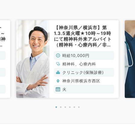
・
【神奈川県／横浜市】第
0～
1.3.5週火曜★10時～19時
精神
にて精神科外来アルバイト
か
（精神科・心療内科／非常
ク
勤）
時給10,000円
科/
精神科、心療内科
クリニック(保険診療)
神奈川県横浜市西区
火