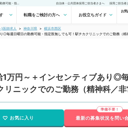
【神奈川県／横浜市】時給1万円～＋インセンティブあり◎毎週日曜日の勤務可能・指定医無しでも可！駅チカクリニックでのご勤務（精神科／非常勤）非常勤(アルバイト)の求人｜医師の求人・転職・アルバイトは【マイナビDOCTOR】
自治体・公共団体採用ご担当者さまへ
採用ご担当者
お気
す
転職をご検討の方へ
お役立ちガイド
ト)医師求人
神奈川県
横浜市西区
あり◎毎週日曜日の勤務可能・指定医無しでも可！駅チカクリニックでのご勤務（精
給1万円～＋インセンティブあり◎
クリニックでのご勤務（精神科／非
お気に入り
最新の募集状況を問い