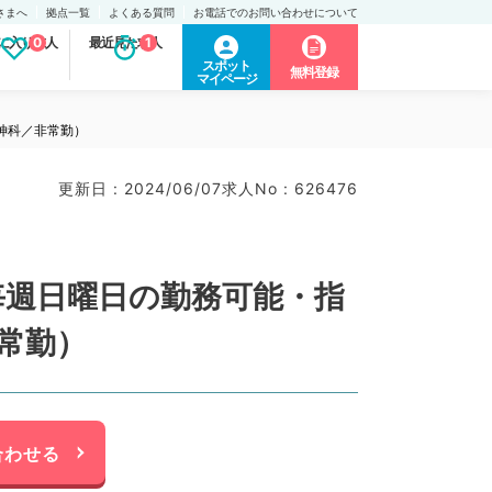
さまへ
拠点一覧
よくある質問
お電話でのお問い合わせについて
に入り求人
0
最近見た求人
1
スポット
無料登録
マイページ
神科／非常勤）
更新日 : 2024/06/07
求人No : 626476
毎週日曜日の勤務可能・指
常勤）
合わせる