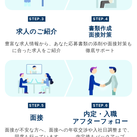
STEP.3
STEP.4
書類作成
求人のご紹介
面接対策
豊富な求人情報から、
あなた
応募書類の
添削や面接対策も
に合った求人を
ご紹介
徹底サポート
STEP.5
STEP.6
内定・入職
面接
アフターフォロー
面接が不安な方へ、
面接への
年収交渉や
入社日調整まで、
同席も
行っています
内定後もバックアップ