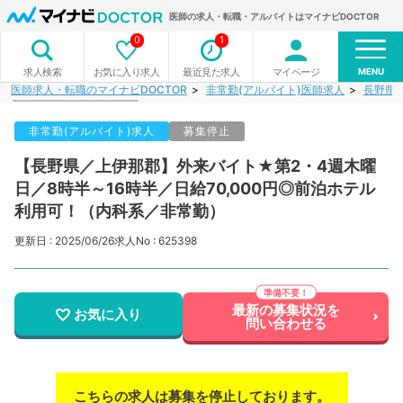
医師の求人・転職・アルバイトはマイナビDOCTOR
0
1
MENU
お気に入り求人
最近見た求人
マイページ
求人検索
医師求人・転職のマイナビDOCTOR
非常勤(アルバイト)医師求人
長野県
非常勤(アルバイト)求人
募集停止
【長野県／上伊那郡】外来バイト★第2・4週木曜
日／8時半～16時半／日給70,000円◎前泊ホテル
利用可！（内科系／非常勤）
更新日 : 2025/06/26
求人No : 625398
最新の募集状況を
お気に入り
問い合わせる
こちらの求人は募集を停止しております。