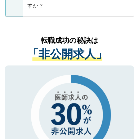
ご本人のキャリアアップおよび転職活動の
ています。
すか？
支援を目的に使用いたします。お預かりし
ているすべての個人データはご本人の許可
お気軽にご相談ください。先生専任のキャ
なく、医療機関側に開示したり、第三者に
リアパートナーが将来のご希望などをおう
提供することは一切ありません。また弊社
かがいして、現在の医療機関の状況や紹介
転職成功の秘訣は
は、個人情報の取り扱いについての厳密な
経験をまじえながら、適切なアドバイスを
管理基準を満たした事業者のみに付与され
「非公開求人」
させていただきます。すぐにご転職をされ
る、プライバシーマークを取得済みです。
ない方には、長期的なサポートが可能です
ご登録いただいた個人情報は、SSL（デー
ので、まずはご登録ください。
タ暗号化）によって保護されていますの
で、機密保持に関してもご安心ください。