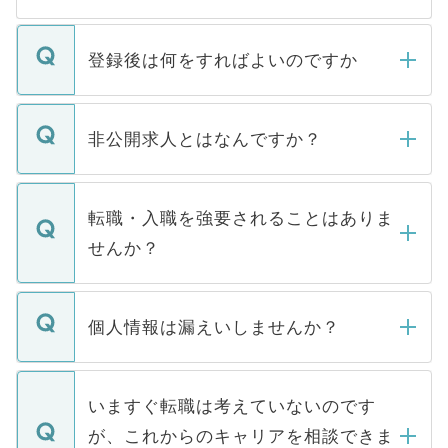
登録後は何をすればよいのですか
ご登録いただきましたら、弊社担当者がご
登録内容を確認し、その後メールもしくは
非公開求人とはなんですか？
お電話にて次のステップのご案内をいたし
ます。通常、5営業日以内にはご連絡をせて
マイナビDOCTORで取り扱っている求人の
いただきますので、しばらくお待ちくださ
うち約3割は、Webサイトからご覧いただ
転職・入職を強要されることはありま
い。
けない「非公開求人」です。非公開求人は
せんか？
下記の理由によって、一般には公開してい
ません。
転職・入職を強要することは一切ありませ
ん。また、仮に応募先から内定をいただい
個人情報は漏えいしませんか？
■応募殺到を避けるため 人気のある医療機
たとしても、ご本人が納得しない限り、内
関を公にしてしまうと、応募が殺到する場
定を承諾する必要はありません。内定先へ
個人情報が漏えいすることはありませんの
合があります。 選考を効率よく行うため
の辞退の連絡はキャリアパートナーが行い
で、ご安心ください。当サイトからの登録
いますぐ転職は考えていないのです
に、医療機関が求める条件に合った人材の
ますので、ご安心ください。
などで収集したご登録者様の個人情報は、
が、これからのキャリアを相談できま
みを人材紹介会社に依頼するケースが増え