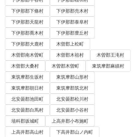
下伊那郡平谷村
下伊那郡根羽村
下伊那郡下條村
下伊那郡売木村
下伊那郡天龍村
下伊那郡泰阜村
下伊那郡喬木村
下伊那郡豊丘村
下伊那郡大鹿村
木曽郡上松町
木曽郡南木曽町
木曽郡木祖村
木曽郡王滝村
木曽郡大桑村
木曽郡木曽町
東筑摩郡麻績村
東筑摩郡生坂村
東筑摩郡山形村
東筑摩郡朝日村
東筑摩郡筑北村
北安曇郡池田町
北安曇郡松川村
北安曇郡白馬村
北安曇郡小谷村
埴科郡坂城町
上高井郡小布施町
上高井郡高山村
下高井郡山ノ内町