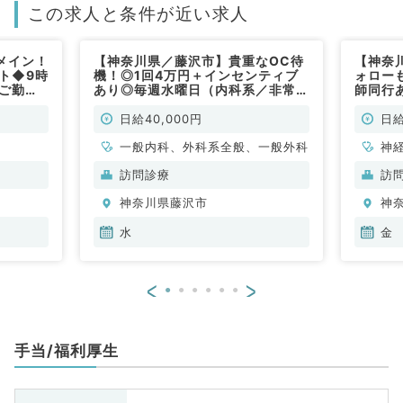
この求人と条件が近い求人
メイン！
【神奈川県／藤沢市】貴重なOC待
【神奈
ト◆9時
機！◎1回4万円＋インセンティブ
ォロー
にご勤務
あり◎毎週水曜日（内科系／非常
師同行
内科系／
勤）
日勤務
日給40,000円
日給
一般内科、外科系全般、一般外科
神
科
訪問診療
訪
分
神奈川県藤沢市
神
内
水
金
<
>
手当/福利厚生