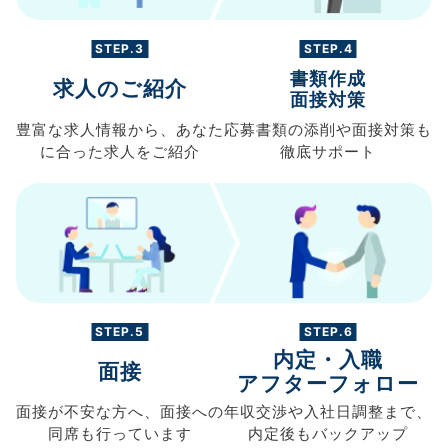
STEP.3
STEP.4
書類作成
求人のご紹介
面接対策
豊富な求人情報から、
あなた
応募書類の
添削や面接対策も
に合った求人を
ご紹介
徹底サポート
STEP.5
STEP.6
内定・入職
面接
アフターフォロー
面接が不安な方へ、
面接への
年収交渉や
入社日調整まで、
同席も
行っています
内定後もバックアップ