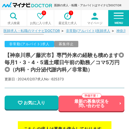
医師の求人・転職・アルバイトはマイナビDOCTOR
0
1
MENU
お気に入り求人
最近見た求人
マイページ
求人検索
医師求人・転職のマイナビDOCTOR
非常勤(アルバイト)医師求人
神奈川
非常勤(アルバイト)求人
募集停止
【神奈川県／藤沢市】専門外来の経験も積めます◎
毎月1・3・4・5週土曜日午前の勤務／コマ5万円
◎（内科・内分泌代謝内科／非常勤）
更新日 : 2024/02/07
求人No : 625373
最新の募集状況を
お気に入り
問い合わせる
こちらの求人は募集を停止しております。