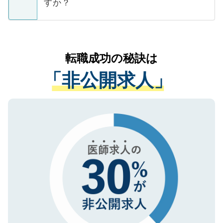
ています。
すか？
支援を目的に使用いたします。お預かりし
ているすべての個人データはご本人の許可
お気軽にご相談ください。先生専任のキャ
なく、医療機関側に開示したり、第三者に
リアパートナーが将来のご希望などをおう
提供することは一切ありません。また弊社
かがいして、現在の医療機関の状況や紹介
転職成功の秘訣は
は、個人情報の取り扱いについての厳密な
経験をまじえながら、適切なアドバイスを
管理基準を満たした事業者のみに付与され
「非公開求人」
させていただきます。すぐにご転職をされ
る、プライバシーマークを取得済みです。
ない方には、長期的なサポートが可能です
ご登録いただいた個人情報は、SSL（デー
ので、まずはご登録ください。
タ暗号化）によって保護されていますの
で、機密保持に関してもご安心ください。