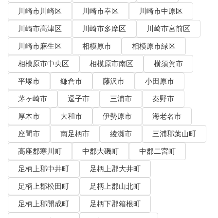
川崎市川崎区
川崎市幸区
川崎市中原区
川崎市高津区
川崎市多摩区
川崎市宮前区
川崎市麻生区
相模原市
相模原市緑区
相模原市中央区
相模原市南区
横須賀市
平塚市
鎌倉市
藤沢市
小田原市
茅ヶ崎市
逗子市
三浦市
秦野市
厚木市
大和市
伊勢原市
海老名市
座間市
南足柄市
綾瀬市
三浦郡葉山町
高座郡寒川町
中郡大磯町
中郡二宮町
足柄上郡中井町
足柄上郡大井町
足柄上郡松田町
足柄上郡山北町
足柄上郡開成町
足柄下郡箱根町