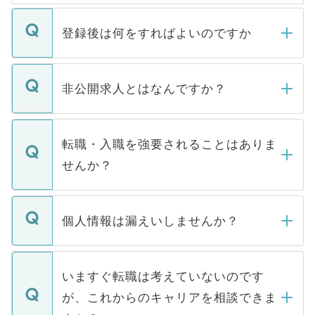
登録後は何をすればよいのですか
ご登録いただきましたら、弊社担当者がご
登録内容を確認し、その後メールもしくは
非公開求人とはなんですか？
お電話にて次のステップのご案内をいたし
ます。通常、5営業日以内にはご連絡をせて
マイナビDOCTORで取り扱っている求人の
いただきますので、しばらくお待ちくださ
うち約3割は、Webサイトからご覧いただ
転職・入職を強要されることはありま
い。
けない「非公開求人」です。非公開求人は
せんか？
下記の理由によって、一般には公開してい
ません。
転職・入職を強要することは一切ありませ
ん。また、仮に応募先から内定をいただい
個人情報は漏えいしませんか？
■応募殺到を避けるため 人気のある医療機
たとしても、ご本人が納得しない限り、内
関を公にしてしまうと、応募が殺到する場
定を承諾する必要はありません。内定先へ
個人情報が漏えいすることはありませんの
合があります。 選考を効率よく行うため
の辞退の連絡はキャリアパートナーが行い
で、ご安心ください。当サイトからの登録
いますぐ転職は考えていないのです
に、医療機関が求める条件に合った人材の
ますので、ご安心ください。
などで収集したご登録者様の個人情報は、
が、これからのキャリアを相談できま
みを人材紹介会社に依頼するケースが増え
ご本人のキャリアアップおよび転職活動の