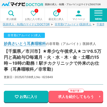
医師の求人・転職・アルバイトはマイナビDOCTOR
0
1
MENU
お気に入り求人
最近見た求人
マイページ
求人検索
医師求人・転職のマイナビDOCTOR
非常勤(アルバイト)医師求人
千葉県
非常勤(アルバイト)求人
妙典さいとう耳鼻咽喉科
の非常勤（アルバイト）医師求人
【千葉県／市川市】★希少な午後求人★コマ6.5万
円と高給与◎毎週月・火・水・木・金・土曜の15
時～19時の勤務！駅チカクリニックで外来のお仕
事（耳鼻咽喉科／非常勤）
更新日 : 2025/07/08
求人No : 623849
お気に入り
求人を紹介してもらう