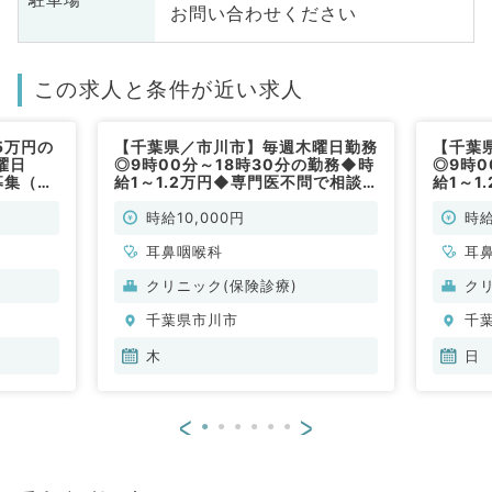
お問い合わせください
この求人と条件が近い求人
5万円の
【千葉県／市川市】毎週木曜日勤務
【千葉
曜日
◎9時00分～18時30分の勤務◆時
◎9時0
募集（耳
給1～1.2万円◆専門医不問で相談
給1～1
可能です！（耳鼻咽喉科／非常勤）
枠を開
談可能
時給10,000円
時給
耳鼻咽喉科
耳
クリニック(保険診療)
ク
千葉県市川市
千
木
日
<
>