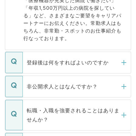
「医療機器が充実した病院で働きたい」
「年収1,500万円以上の病院を探してい
る」など、さまざまなご要望をキャリアパ
ートナーにお伝えください。常勤求人はも
ちろん、非常勤・スポットのお仕事紹介も
行なっております。
登録後は何をすればよいのですか
ご登録いただきましたら、弊社担当者がご
登録内容を確認し、その後メールもしくは
非公開求人とはなんですか？
お電話にて次のステップのご案内をいたし
ます。通常、5営業日以内にはご連絡をせて
マイナビDOCTORで取り扱っている求人の
いただきますので、しばらくお待ちくださ
うち約3割は、Webサイトからご覧いただ
転職・入職を強要されることはありま
い。
けない「非公開求人」です。非公開求人は
せんか？
下記の理由によって、一般には公開してい
ません。
転職・入職を強要することは一切ありませ