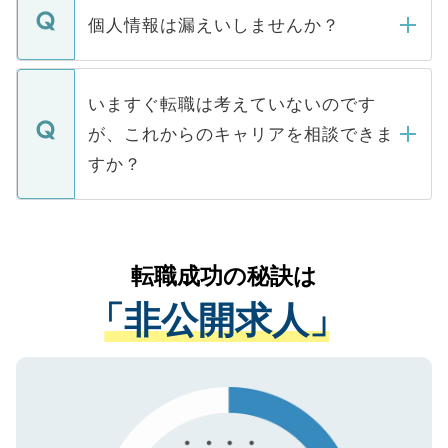
ん。また、仮に応募先から内定をいただい
個人情報は漏えいしませんか？
■応募殺到を避けるため 人気のある医療機
たとしても、ご本人が納得しない限り、内
関を公にしてしまうと、応募が殺到する場
定を承諾する必要はありません。内定先へ
個人情報が漏えいすることはありませんの
合があります。 選考を効率よく行うため
の辞退の連絡はキャリアパートナーが行い
で、ご安心ください。当サイトからの登録
いますぐ転職は考えていないのです
に、医療機関が求める条件に合った人材の
ますので、ご安心ください。
などで収集したご登録者様の個人情報は、
が、これからのキャリアを相談できま
みを人材紹介会社に依頼するケースが増え
ご本人のキャリアアップおよび転職活動の
ています。
すか？
支援を目的に使用いたします。お預かりし
ているすべての個人データはご本人の許可
お気軽にご相談ください。先生専任のキャ
なく、医療機関側に開示したり、第三者に
リアパートナーが将来のご希望などをおう
提供することは一切ありません。また弊社
かがいして、現在の医療機関の状況や紹介
転職成功の秘訣は
は、個人情報の取り扱いについての厳密な
経験をまじえながら、適切なアドバイスを
管理基準を満たした事業者のみに付与され
「非公開求人」
させていただきます。すぐにご転職をされ
る、プライバシーマークを取得済みです。
ない方には、長期的なサポートが可能です
ご登録いただいた個人情報は、SSL（デー
ので、まずはご登録ください。
タ暗号化）によって保護されていますの
で、機密保持に関してもご安心ください。