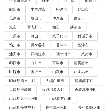
千葉市美浜区
銚子市
市川市
船橋市
館山市
木更津市
松戸市
野田市
茂原市
成田市
佐倉市
東金市
旭市
習志野市
柏市
勝浦市
市原市
流山市
八千代市
我孫子市
鴨川市
鎌ケ谷市
君津市
富津市
浦安市
四街道市
袖ケ浦市
八街市
印西市
白井市
富里市
南房総市
匝瑳市
香取市
山武市
いすみ市
印旛郡酒々井町
大網白里市
印旛郡栄町
香取郡神崎町
香取郡多古町
香取郡東庄町
山武郡九十九里町
山武郡芝山町
山武郡横芝光町
長生郡一宮町
長生郡睦沢町