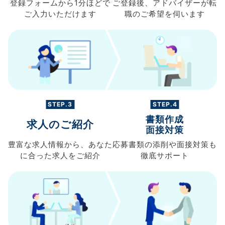
登録フォームから
1分ほどで
ご登録後、
アドバイザーが転
ご入力
いただけます
職の
ご希望を伺います
STEP.3
STEP.4
書類作成
求人のご紹介
面接対策
豊富な求人情報から、
あなた
応募書類の
添削や面接対策も
に合った求人を
ご紹介
徹底サポート