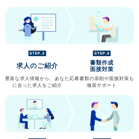
STEP.3
STEP.4
書類作成
求人のご紹介
面接対策
豊富な求人情報から、
あなた
応募書類の
添削や面接対策も
に合った求人を
ご紹介
徹底サポート