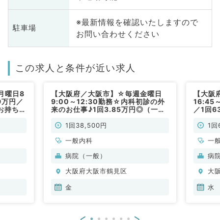
※最新情報を確認いたしますので
駐車場
お問い合わせください
この求人と条件が近い求人
月曜日8
【大阪府／大阪市】☆毎週金曜日
【大阪
9万円／
9:00～12:30勤務☆内科初診の外
16:4
お持ちの
来のお仕事♪1回3.85万円◎（一般
／1回6
／非常
内科／非常勤）
やすい
です（
1回38,500円
1回
一般内科
一
病院（一般）
病
大阪府大阪市鶴見区
大
金
水
<
>