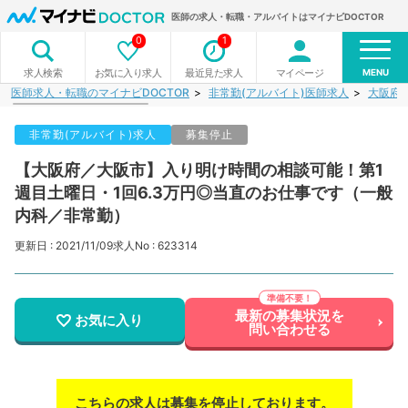
医師の求人・転職・アルバイトはマイナビDOCTOR
0
1
MENU
お気に入り求人
最近見た求人
マイページ
求人検索
医師求人・転職のマイナビDOCTOR
非常勤(アルバイト)医師求人
大阪府
非常勤(アルバイト)求人
募集停止
【大阪府／大阪市】入り明け時間の相談可能！第1
週目土曜日・1回6.3万円◎当直のお仕事です（一般
内科／非常勤）
更新日 : 2021/11/09
求人No : 623314
最新の募集状況を
お気に入り
問い合わせる
こちらの求人は募集を停止しております。