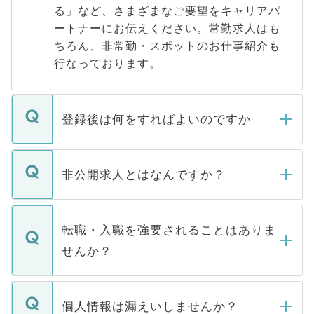
る」など、さまざまなご要望をキャリアパ
ートナーにお伝えください。常勤求人はも
ちろん、非常勤・スポットのお仕事紹介も
行なっております。
登録後は何をすればよいのですか
ご登録いただきましたら、弊社担当者がご
登録内容を確認し、その後メールもしくは
非公開求人とはなんですか？
お電話にて次のステップのご案内をいたし
ます。通常、5営業日以内にはご連絡をせて
マイナビDOCTORで取り扱っている求人の
いただきますので、しばらくお待ちくださ
うち約3割は、Webサイトからご覧いただ
転職・入職を強要されることはありま
い。
けない「非公開求人」です。非公開求人は
せんか？
下記の理由によって、一般には公開してい
ません。
転職・入職を強要することは一切ありませ
ん。また、仮に応募先から内定をいただい
個人情報は漏えいしませんか？