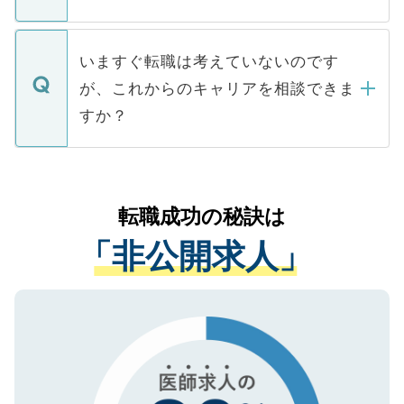
■応募殺到を避けるため 人気のある医療機
たとしても、ご本人が納得しない限り、内
関を公にしてしまうと、応募が殺到する場
定を承諾する必要はありません。内定先へ
個人情報が漏えいすることはありませんの
合があります。 選考を効率よく行うため
の辞退の連絡はキャリアパートナーが行い
で、ご安心ください。当サイトからの登録
いますぐ転職は考えていないのです
に、医療機関が求める条件に合った人材の
ますので、ご安心ください。
などで収集したご登録者様の個人情報は、
が、これからのキャリアを相談できま
みを人材紹介会社に依頼するケースが増え
ご本人のキャリアアップおよび転職活動の
ています。
すか？
支援を目的に使用いたします。お預かりし
ているすべての個人データはご本人の許可
お気軽にご相談ください。先生専任のキャ
なく、医療機関側に開示したり、第三者に
リアパートナーが将来のご希望などをおう
提供することは一切ありません。また弊社
かがいして、現在の医療機関の状況や紹介
転職成功の秘訣は
は、個人情報の取り扱いについての厳密な
経験をまじえながら、適切なアドバイスを
管理基準を満たした事業者のみに付与され
「非公開求人」
させていただきます。すぐにご転職をされ
る、プライバシーマークを取得済みです。
ない方には、長期的なサポートが可能です
ご登録いただいた個人情報は、SSL（デー
ので、まずはご登録ください。
タ暗号化）によって保護されていますの
で、機密保持に関してもご安心ください。