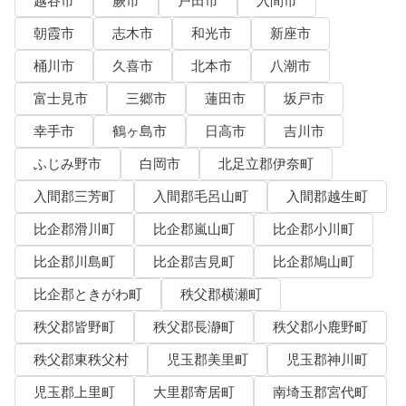
越谷市
蕨市
戸田市
入間市
朝霞市
志木市
和光市
新座市
桶川市
久喜市
北本市
八潮市
富士見市
三郷市
蓮田市
坂戸市
幸手市
鶴ヶ島市
日高市
吉川市
ふじみ野市
白岡市
北足立郡伊奈町
入間郡三芳町
入間郡毛呂山町
入間郡越生町
比企郡滑川町
比企郡嵐山町
比企郡小川町
比企郡川島町
比企郡吉見町
比企郡鳩山町
比企郡ときがわ町
秩父郡横瀬町
秩父郡皆野町
秩父郡長瀞町
秩父郡小鹿野町
秩父郡東秩父村
児玉郡美里町
児玉郡神川町
児玉郡上里町
大里郡寄居町
南埼玉郡宮代町