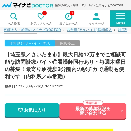
医師の求人・転職・アルバイトはマイナビDOCTOR
0
1
MENU
お気に入り求人
最近見た求人
マイページ
求人検索
医師求人・転職のマイナビDOCTOR
非常勤(アルバイト)医師求人
埼玉県
非常勤(アルバイト)求人
募集停止
【埼玉県／さいたま市】最大日給12万までご相談可
能な訪問診療バイト◎看護師同行あり・毎週木曜日
の募集！最寄り駅徒歩3分圏内の駅チカで通勤も便
利です（内科系／非常勤）
更新日 : 2025/04/22
求人No : 622621
最新の募集状況を
お気に入り
問い合わせる