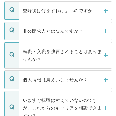
登録後は何をすればよいのですか
ご登録いただきましたら、弊社担当者がご
登録内容を確認し、その後メールもしくは
非公開求人とはなんですか？
お電話にて次のステップのご案内をいたし
ます。通常、5営業日以内にはご連絡をせて
マイナビDOCTORで取り扱っている求人の
いただきますので、しばらくお待ちくださ
うち約3割は、Webサイトからご覧いただ
転職・入職を強要されることはありま
い。
けない「非公開求人」です。非公開求人は
せんか？
下記の理由によって、一般には公開してい
ません。
転職・入職を強要することは一切ありませ
ん。また、仮に応募先から内定をいただい
個人情報は漏えいしませんか？
■応募殺到を避けるため 人気のある医療機
たとしても、ご本人が納得しない限り、内
関を公にしてしまうと、応募が殺到する場
定を承諾する必要はありません。内定先へ
個人情報が漏えいすることはありませんの
合があります。 選考を効率よく行うため
の辞退の連絡はキャリアパートナーが行い
で、ご安心ください。当サイトからの登録
いますぐ転職は考えていないのです
に、医療機関が求める条件に合った人材の
ますので、ご安心ください。
などで収集したご登録者様の個人情報は、
が、これからのキャリアを相談できま
みを人材紹介会社に依頼するケースが増え
ご本人のキャリアアップおよび転職活動の
ています。
すか？