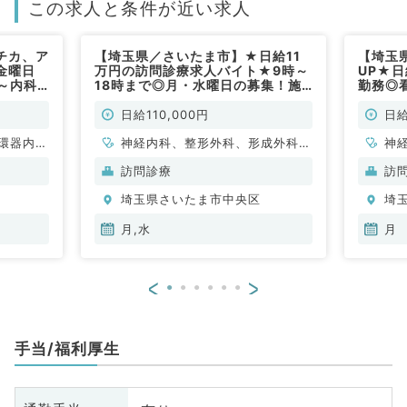
この求人と条件が近い求人
チカ、ア
【埼玉県／さいたま市】★日給11
【埼玉
金曜日
万円の訪問診療求人バイト★9時～
UP★
～内科
18時まで◎月・水曜日の募集！施
勤務◎
非常勤）
設メインの訪問診療のお仕事／最寄
イトで
り駅より徒歩圏内（一般内科／非常
日給110,000円
日給
勤）
環器内
神経内科、整形外科、形成外科、
神
内科、内
脳神経外科、呼吸器外科、心臓血
脳
訪問診療
訪
問
管外科、小児外科、泌尿器科、一
管
埼玉県さいたま市中央区
埼
般内科、循環器内科、呼吸器内
般
科、消化器内科、内分泌・代謝内
科
月,水
月
科、腎臓内科、老年内科、血液内
科
科、外科系全般、一般外科、消化
科
<
>
器外科、乳腺外科、膠原病科
器
ポ
手当/福利厚生