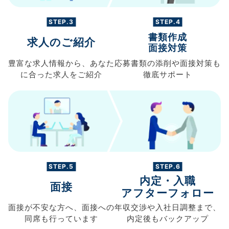
STEP.3
STEP.4
書類作成
求人のご紹介
面接対策
豊富な求人情報から、
あなた
応募書類の
添削や面接対策も
に合った求人を
ご紹介
徹底サポート
STEP.5
STEP.6
内定・入職
面接
アフターフォロー
面接が不安な方へ、
面接への
年収交渉や
入社日調整まで、
同席も
行っています
内定後もバックアップ