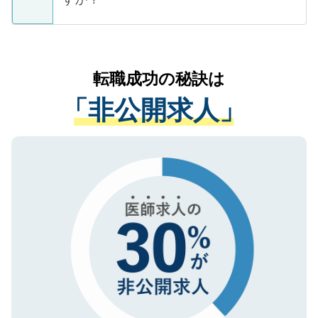
支援を目的に使用いたします。お預かりし
ているすべての個人データはご本人の許可
お気軽にご相談ください。先生専任のキャ
なく、医療機関側に開示したり、第三者に
リアパートナーが将来のご希望などをおう
提供することは一切ありません。また弊社
かがいして、現在の医療機関の状況や紹介
転職成功の秘訣は
は、個人情報の取り扱いについての厳密な
経験をまじえながら、適切なアドバイスを
管理基準を満たした事業者のみに付与され
「非公開求人」
させていただきます。すぐにご転職をされ
る、プライバシーマークを取得済みです。
ない方には、長期的なサポートが可能です
ご登録いただいた個人情報は、SSL（デー
ので、まずはご登録ください。
タ暗号化）によって保護されていますの
で、機密保持に関してもご安心ください。