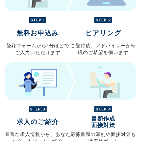
STEP.1
STEP.2
無料お申込み
ヒアリング
登録フォームから
1分ほどで
ご登録後、
アドバイザーが転
ご入力
いただけます
職の
ご希望を伺います
STEP.3
STEP.4
書類作成
求人のご紹介
面接対策
豊富な求人情報から、
あなた
応募書類の
添削や面接対策も