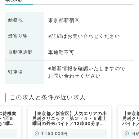
東京都新宿区
勤務地
※詳細はお問い合わせください
最寄り駅
車通勤不可
自動車通勤
※最新情報を確認いたしますので
駐車場
お問い合わせください
この求人と条件が近い求人
C待機案
【東京都／新宿区】人気エリアの小
【東京
1回5
児科クリニック！第２・４・５週土
児科ク
ち1曜日
曜日の外来バイト／12時30分まで
バイト／
非常勤）
◎1回5万円と高給与★（小児科／
と高給
非常勤）
1回50,000円
日給