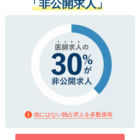
「非公開求人」
させていただきます。すぐにご転職をされ
る、プライバシーマークを取得済みです。
ない方には、長期的なサポートが可能です
ご登録いただいた個人情報は、SSL（デー
ので、まずはご登録ください。
タ暗号化）によって保護されていますの
で、機密保持に関してもご安心ください。
他にはない独占求人を多数保有