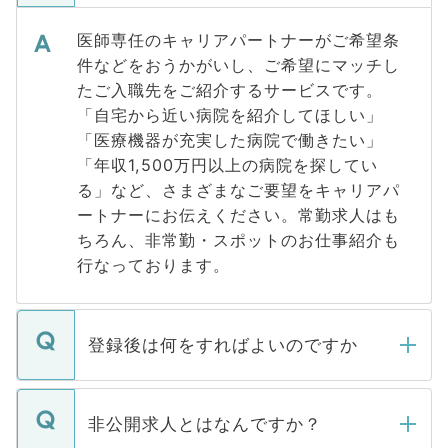
医師専任のキャリアパートナーがご希望条
件などをおうかがいし、ご希望にマッチし
たご入職先をご紹介するサービスです。
「自宅から近い病院を紹介してほしい」
「医療機器が充実した病院で働きたい」
「年収1,500万円以上の病院を探してい
る」など、さまざまなご要望をキャリアパ
ートナーにお伝えください。常勤求人はも
ちろん、非常勤・スポットのお仕事紹介も
行なっております。
登録後は何をすればよいのですか
ご登録いただきましたら、弊社担当者がご
登録内容を確認し、その後メールもしくは
非公開求人とはなんですか？
お電話にて次のステップのご案内をいたし