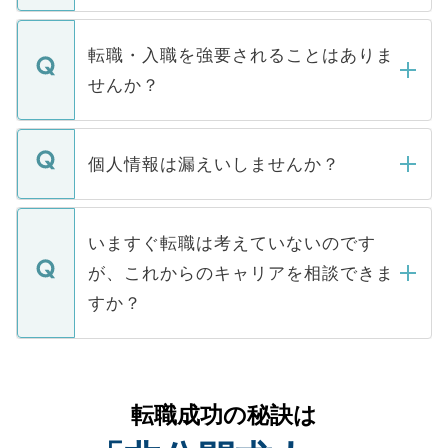
ます。通常、5営業日以内にはご連絡をせて
マイナビDOCTORで取り扱っている求人の
いただきますので、しばらくお待ちくださ
うち約3割は、Webサイトからご覧いただ
転職・入職を強要されることはありま
い。
けない「非公開求人」です。非公開求人は
せんか？
下記の理由によって、一般には公開してい
ません。
転職・入職を強要することは一切ありませ
ん。また、仮に応募先から内定をいただい
個人情報は漏えいしませんか？
■応募殺到を避けるため 人気のある医療機
たとしても、ご本人が納得しない限り、内
関を公にしてしまうと、応募が殺到する場
定を承諾する必要はありません。内定先へ
個人情報が漏えいすることはありませんの
合があります。 選考を効率よく行うため
の辞退の連絡はキャリアパートナーが行い
で、ご安心ください。当サイトからの登録
いますぐ転職は考えていないのです
に、医療機関が求める条件に合った人材の
ますので、ご安心ください。
などで収集したご登録者様の個人情報は、
が、これからのキャリアを相談できま
みを人材紹介会社に依頼するケースが増え
ご本人のキャリアアップおよび転職活動の
ています。
すか？
支援を目的に使用いたします。お預かりし
ているすべての個人データはご本人の許可
お気軽にご相談ください。先生専任のキャ
なく、医療機関側に開示したり、第三者に
リアパートナーが将来のご希望などをおう
提供することは一切ありません。また弊社
かがいして、現在の医療機関の状況や紹介
転職成功の秘訣は
は、個人情報の取り扱いについての厳密な
経験をまじえながら、適切なアドバイスを
管理基準を満たした事業者のみに付与され