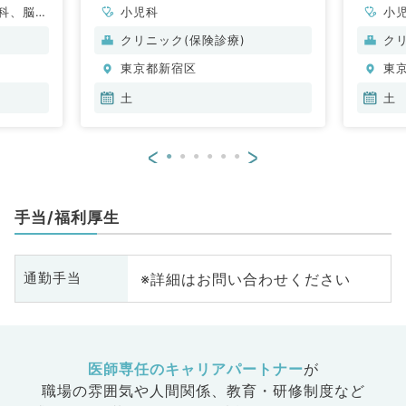
科、脳神
小児科
小
科、産婦
クリニック(保険診療)
ク
鼻咽喉
東京都新宿区
東
一般内
内科、消
土
土
内科、腎
内科、外
<
>
化器外
手当/福利厚生
※詳細はお問い合わせください
通勤手当
医師専任のキャリアパートナー
が
職場の雰囲気や人間関係、
教育・研修制度など