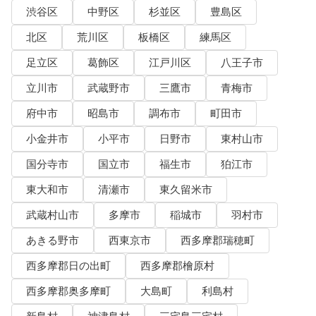
渋谷区
中野区
杉並区
豊島区
北区
荒川区
板橋区
練馬区
足立区
葛飾区
江戸川区
八王子市
立川市
武蔵野市
三鷹市
青梅市
府中市
昭島市
調布市
町田市
小金井市
小平市
日野市
東村山市
国分寺市
国立市
福生市
狛江市
東大和市
清瀬市
東久留米市
武蔵村山市
多摩市
稲城市
羽村市
あきる野市
西東京市
西多摩郡瑞穂町
西多摩郡日の出町
西多摩郡檜原村
西多摩郡奥多摩町
大島町
利島村