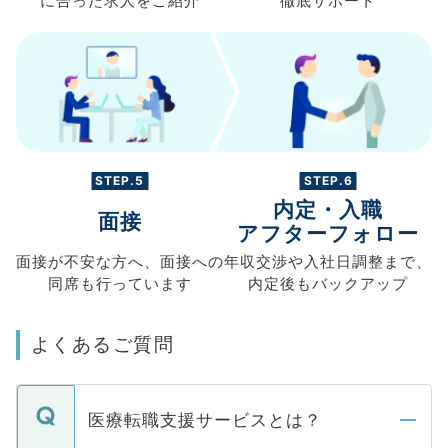
に合った求人を
ご紹介
徹底サポート
STEP.5
STEP.6
内定・入職
面接
アフターフォロー
面接が不安な方へ、
面接への
年収交渉や
入社日調整まで、
同席も
行っています
内定後もバックアップ
よくあるご質問
医療転職支援サービスとは？